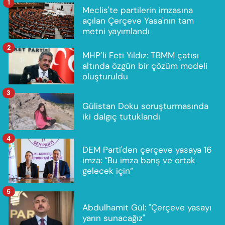
1
Meclis'te partilerin imzasına
açılan Çerçeve Yasa'nın tam
metni yayımlandı
2
MHP’li Feti Yıldız: TBMM çatısı
altında özgün bir çözüm modeli
oluşturuldu
3
Gülistan Doku soruşturmasında
iki dalgıç tutuklandı
4
DEM Parti'den çerçeve yasaya 16
imza: “Bu imza barış ve ortak
gelecek için”
5
Abdulhamit Gül: "Çerçeve yasayı
yarın sunacağız"