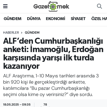
DÜNYA
Nöbetçi Eczaneler
GÜNDEM
DÜNYA
EKONOMİ
SİYASET
ÖZEL H
EKONOMİ
Hava Durumu
HABERLER
GÜNDEM
ALF’den Cumhurbaşkanlığı
EMEK HABERLERİ
İstanbul Namaz Vakitleri
anketi: İmamoğlu, Erdoğan
YENİ MEDYADA EMEK
Trafik Durumu
karşısında yarışı ilk turda
GAZETECİLİĞİNİ GELİŞTİRMEK
kazanıyor
Süper Lig Puan Durumu ve Fikstür
FAYDALI BİLGİLER
ALF Araştırma, 1-10 Mayıs tarihleri arasında 3
Tüm Manşetler
bin 920 kişi ile gerçekleştirdiği ankette,
GÜNDEM
katılımcılara “Bu pazar Cumhurbaşkanlığı
Son Dakika Haberleri
seçimi olsa kime oy verirsiniz?” diye sordu.
EĞİTİM
Haber Arşivi
18.05.2025 - 09:35
78