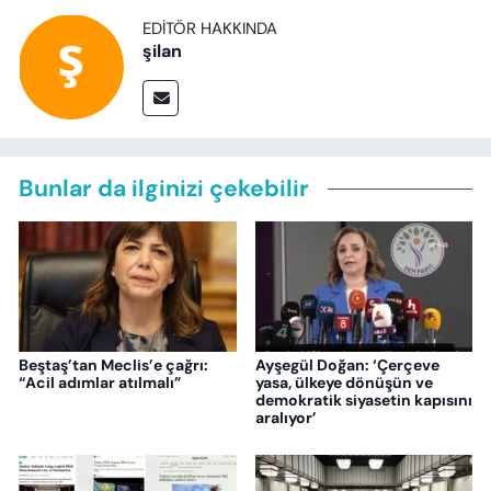
EDITÖR HAKKINDA
şilan
Bunlar da ilginizi çekebilir
Beştaş’tan Meclis’e çağrı:
Ayşegül Doğan: ‘Çerçeve
“Acil adımlar atılmalı”
yasa, ülkeye dönüşün ve
demokratik siyasetin kapısını
aralıyor’