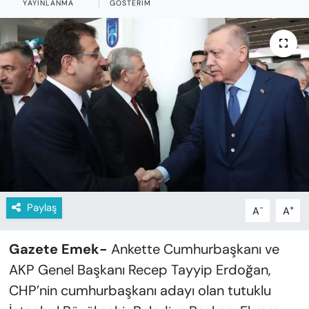
YAYINLANMA
GÖSTERIM
KADIN
SAĞLIK
SPOR
KÜLTÜR-SANAT
MAGAZİN
ÖZEL HABER
Paylaş
-
+
A
A
YAZAR KÖŞESİ
Gazete Emek-
Ankette Cumhurbaşkanı ve
SİYASET
AKP Genel Başkanı Recep Tayyip Erdoğan,
VAN VE DİYARBAKIR HABERLERİ
CHP’nin cumhurbaşkanı adayı olan tutuklu