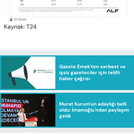
Kaynak: T24
Gazete Emek'ten serbest ve
işsiz gazeteciler için telifli
haber çağrısı
Murat Kurum'un adaylığı belli
oldu: İmamoğlu'ndan paylaşım
geldi