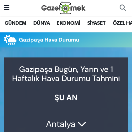
DÜNYA
Nöbetçi Eczaneler
GÜNDEM
DÜNYA
EKONOMİ
SİYASET
ÖZEL H
EKONOMİ
Hava Durumu
Gazipaşa Hava Durumu
EMEK HABERLERİ
İstanbul Namaz Vakitleri
YENİ MEDYADA EMEK
Trafik Durumu
Gazipaşa Bugün, Yarın ve 1
GAZETECİLİĞİNİ GELİŞTİRMEK
Haftalık Hava Durumu Tahmini
Süper Lig Puan Durumu ve Fikstür
FAYDALI BİLGİLER
ŞU AN
Tüm Manşetler
GÜNDEM
Son Dakika Haberleri
EĞİTİM
Antalya
Haber Arşivi