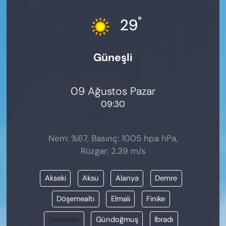
KADIN
°
29
SAĞLIK
Güneşli
SPOR
KÜLTÜR-SANAT
09 Ağustos Pazar
09:30
MAGAZİN
ÖZEL HABER
Nem: %67, Basınç: 1005 hpa hPa,
Rüzgar: 2.39 m/s
YAZAR KÖŞESİ
Akseki
Aksu
Alanya
Demre
SİYASET
Döşemealtı
Elmalı
Finike
VAN VE DİYARBAKIR HABERLERİ
Gazipaşa
Gündoğmuş
İbradı