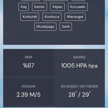
Kaş
Kemer
Kepez
Konyaaltı
Korkuteli
Kumluca
Manavgat
Muratpaşa
Serik
NEM
BASINÇ
%67
1005 HPA
hpa
RÜZGAR
EN DÜŞÜK / EN YÜKSEK
°
°
2.39 M/S
28
/ 29