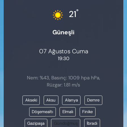
KADIN
°
21
SAĞLIK
Güneşli
SPOR
KÜLTÜR-SANAT
07 Ağustos Cuma
19:30
MAGAZİN
ÖZEL HABER
Nem: %43, Basınç: 1009 hpa hPa,
Rüzgar: 1.81 m/s
YAZAR KÖŞESİ
Akseki
Aksu
Alanya
Demre
SİYASET
Döşemealtı
Elmalı
Finike
VAN VE DİYARBAKIR HABERLERİ
Gazipaşa
Gündoğmuş
İbradı