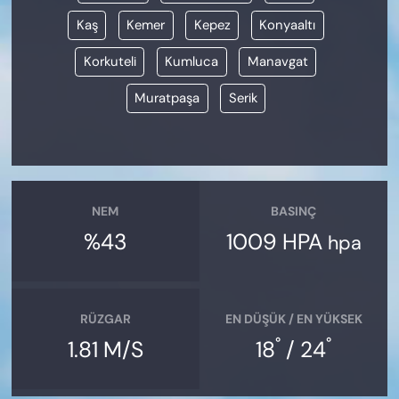
Kaş
Kemer
Kepez
Konyaaltı
Korkuteli
Kumluca
Manavgat
Muratpaşa
Serik
NEM
BASINÇ
%43
1009 HPA
hpa
RÜZGAR
EN DÜŞÜK / EN YÜKSEK
°
°
1.81 M/S
18
/ 24