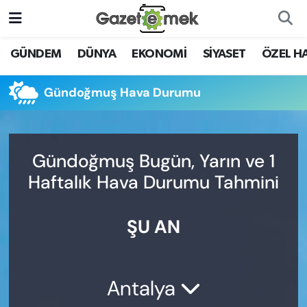
DÜNYA
Nöbetçi Eczaneler
GÜNDEM
DÜNYA
EKONOMİ
SİYASET
ÖZEL H
EKONOMİ
Hava Durumu
Gündoğmuş Hava Durumu
EMEK HABERLERİ
İstanbul Namaz Vakitleri
YENİ MEDYADA EMEK
Trafik Durumu
Gündoğmuş Bugün, Yarın ve 1
GAZETECİLİĞİNİ GELİŞTİRMEK
Haftalık Hava Durumu Tahmini
Süper Lig Puan Durumu ve Fikstür
FAYDALI BİLGİLER
ŞU AN
Tüm Manşetler
GÜNDEM
Son Dakika Haberleri
EĞİTİM
Antalya
Haber Arşivi