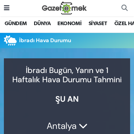
DÜNYA
Nöbetçi Eczaneler
GÜNDEM
DÜNYA
EKONOMİ
SİYASET
ÖZEL H
EKONOMİ
Hava Durumu
İbradı Hava Durumu
EMEK HABERLERİ
İstanbul Namaz Vakitleri
YENİ MEDYADA EMEK
Trafik Durumu
İbradı Bugün, Yarın ve 1
GAZETECİLİĞİNİ GELİŞTİRMEK
Haftalık Hava Durumu Tahmini
Süper Lig Puan Durumu ve Fikstür
FAYDALI BİLGİLER
ŞU AN
Tüm Manşetler
GÜNDEM
Son Dakika Haberleri
EĞİTİM
Antalya
Haber Arşivi