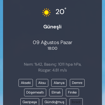
KADIN
°
20
SAĞLIK
Güneşli
SPOR
KÜLTÜR-SANAT
09 Ağustos Pazar
18:00
MAGAZİN
ÖZEL HABER
Nem: %42, Basınç: 1011 hpa hPa,
Rüzgar: 4.81 m/s
YAZAR KÖŞESİ
Akseki
Aksu
Alanya
Demre
SİYASET
Döşemealtı
Elmalı
Finike
VAN VE DİYARBAKIR HABERLERİ
Gazipaşa
Gündoğmuş
İbradı