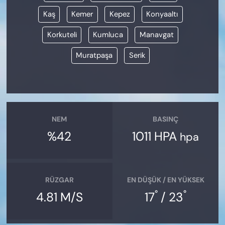
Kaş
Kemer
Kepez
Konyaaltı
Korkuteli
Kumluca
Manavgat
Muratpaşa
Serik
NEM
BASINÇ
%42
1011 HPA
hpa
RÜZGAR
EN DÜŞÜK / EN YÜKSEK
°
°
4.81 M/S
17
/ 23