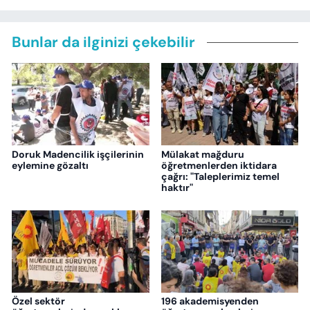
Bunlar da ilginizi çekebilir
Doruk Madencilik işçilerinin
Mülakat mağduru
eylemine gözaltı
öğretmenlerden iktidara
çağrı: "Taleplerimiz temel
haktır"
Özel sektör
196 akademisyenden