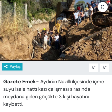
KADIN
SAĞLIK
SPOR
KÜLTÜR-SANAT
MAGAZİN
ÖZEL HABER
Paylaş
-
+
A
A
YAZAR KÖŞESİ
Gazete Emek-
Aydın'ın Nazilli ilçesinde içme
suyu isale hattı kazı çalışması sırasında
SİYASET
meydana gelen göçükte 3 kişi hayatını
kaybetti.
VAN VE DİYARBAKIR HABERLERİ