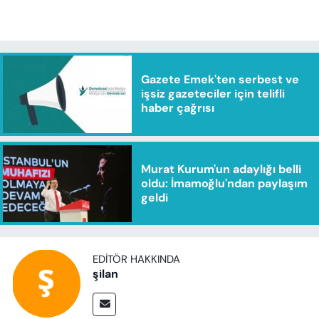
Gazete Emek'ten serbest ve
işsiz gazeteciler için telifli
haber çağrısı
Murat Kurum'un adaylığı belli
oldu: İmamoğlu'ndan paylaşım
geldi
EDITÖR HAKKINDA
şilan