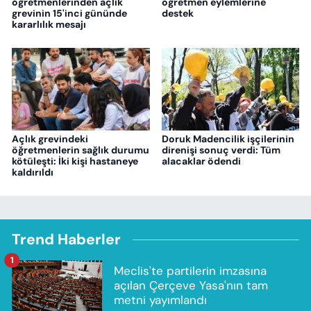
öğretmenlerinden açlık
öğretmen eylemlerine
grevinin 15'inci gününde
destek
kararlılık mesajı
Açlık grevindeki
Doruk Madencilik işçilerinin
öğretmenlerin sağlık durumu
direnişi sonuç verdi: Tüm
kötüleşti: İki kişi hastaneye
alacaklar ödendi
kaldırıldı
Trend Haberler
1
Meclis'te partilerin imzasına
açılan Çerçeve Yasa'nın tam
metni yayımlandı