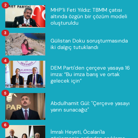
2
MHP’li Feti Yıldız: TBMM çatısı
altında özgün bir çözüm modeli
oluşturuldu
3
Gülistan Doku soruşturmasında
iki dalgıç tutuklandı
4
DEM Parti'den çerçeve yasaya 16
imza: “Bu imza barış ve ortak
gelecek için”
5
Abdulhamit Gül: "Çerçeve yasayı
yarın sunacağız"
6
İmralı Heyeti, Öcalan'la