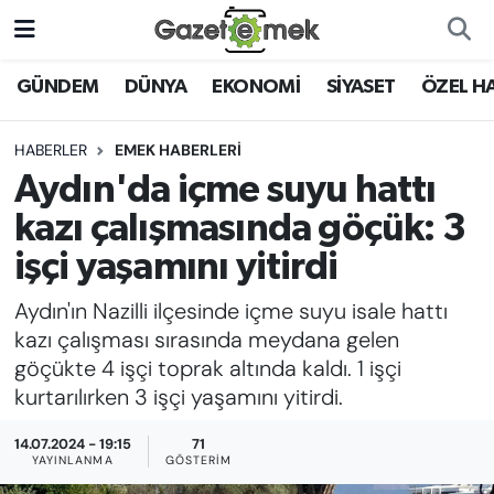
DÜNYA
Nöbetçi Eczaneler
GÜNDEM
DÜNYA
EKONOMİ
SİYASET
ÖZEL H
EKONOMİ
Hava Durumu
HABERLER
EMEK HABERLERİ
Aydın'da içme suyu hattı
EMEK HABERLERİ
İstanbul Namaz Vakitleri
kazı çalışmasında göçük: 3
YENİ MEDYADA EMEK
Trafik Durumu
işçi yaşamını yitirdi
GAZETECİLİĞİNİ GELİŞTİRMEK
Aydın'ın Nazilli ilçesinde içme suyu isale hattı
Süper Lig Puan Durumu ve Fikstür
FAYDALI BİLGİLER
kazı çalışması sırasında meydana gelen
Tüm Manşetler
göçükte 4 işçi toprak altında kaldı. 1 işçi
GÜNDEM
kurtarılırken 3 işçi yaşamını yitirdi.
Son Dakika Haberleri
14.07.2024 - 19:15
71
EĞİTİM
YAYINLANMA
GÖSTERIM
Haber Arşivi