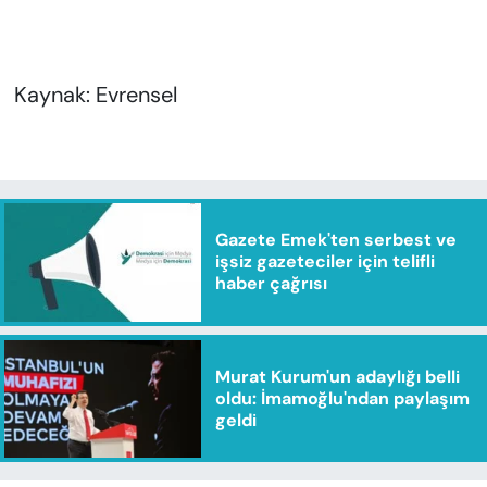
Kaynak: Evrensel
Gazete Emek'ten serbest ve
işsiz gazeteciler için telifli
haber çağrısı
Murat Kurum'un adaylığı belli
oldu: İmamoğlu'ndan paylaşım
geldi