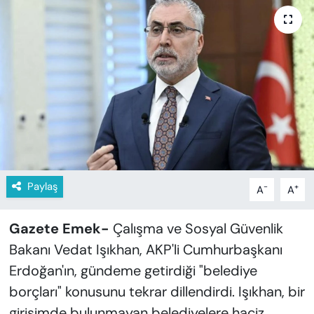
KADIN
SAĞLIK
SPOR
KÜLTÜR-SANAT
MAGAZİN
ÖZEL HABER
Paylaş
-
+
A
A
YAZAR KÖŞESİ
Gazete Emek-
Çalışma ve Sosyal Güvenlik
Bakanı Vedat Işıkhan, AKP'li Cumhurbaşkanı
SİYASET
Erdoğan'ın, gündeme getirdiği "belediye
borçları" konusunu tekrar dillendirdi. Işıkhan, bir
VAN VE DİYARBAKIR HABERLERİ
girişimde bulunmayan belediyelere haciz