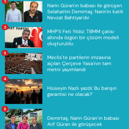
1
Narin Güran'ın babası ile görüşen
Selahattin Demirtaş: Narin'in katili
Nevzat Bahtiyar'dır
2
MHP’li Feti Yıldız: TBMM çatısı
altında özgün bir çözüm modeli
oluşturuldu
3
Meclis'te partilerin imzasına
açılan Çerçeve Yasa'nın tam
metni yayımlandı
4
Hiüseyin Nazlı yazdı: Bu barışın
garantisi ne olacak?
5
Demirtaş, Narin Güran’ın babası
Arif Güran ile görüşecek