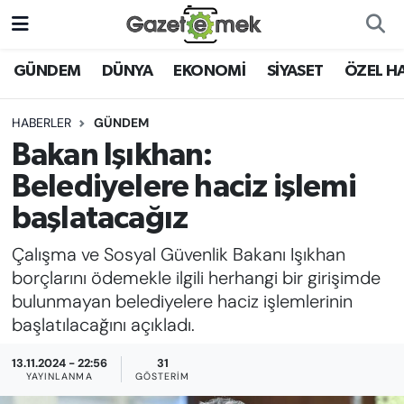
DÜNYA
Nöbetçi Eczaneler
GÜNDEM
DÜNYA
EKONOMİ
SİYASET
ÖZEL H
EKONOMİ
Hava Durumu
HABERLER
GÜNDEM
Bakan Işıkhan:
EMEK HABERLERİ
İstanbul Namaz Vakitleri
Belediyelere haciz işlemi
YENİ MEDYADA EMEK
Trafik Durumu
başlatacağız
GAZETECİLİĞİNİ GELİŞTİRMEK
Çalışma ve Sosyal Güvenlik Bakanı Işıkhan
Süper Lig Puan Durumu ve Fikstür
FAYDALI BİLGİLER
borçlarını ödemekle ilgili herhangi bir girişimde
Tüm Manşetler
bulunmayan belediyelere haciz işlemlerinin
GÜNDEM
başlatılacağını açıkladı.
Son Dakika Haberleri
13.11.2024 - 22:56
31
EĞİTİM
YAYINLANMA
GÖSTERIM
Haber Arşivi