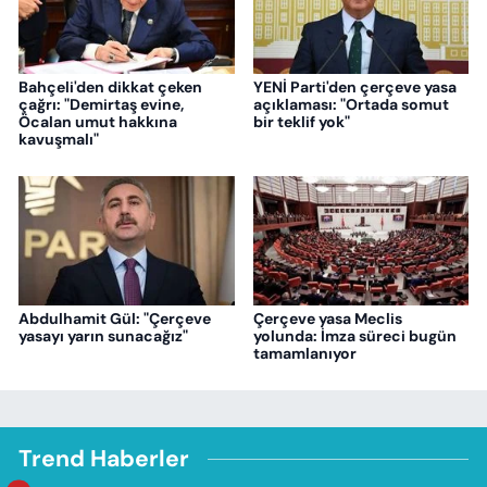
Bahçeli'den dikkat çeken
YENİ Parti'den çerçeve yasa
çağrı: "Demirtaş evine,
açıklaması: "Ortada somut
Öcalan umut hakkına
bir teklif yok"
kavuşmalı"
Abdulhamit Gül: "Çerçeve
Çerçeve yasa Meclis
yasayı yarın sunacağız"
yolunda: İmza süreci bugün
tamamlanıyor
Trend Haberler