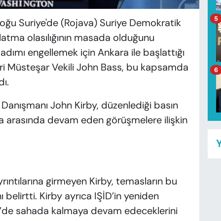
5
Doğu Suriye'de (Rojava) Suriye Demokratik
şlatma olasılığının masada olduğunu
 adımı engellemek için Ankara ile başlattığı
eri Müsteşar Vekili John Bass, bu kapsamda
6
ı.
m Danışmanı John Kirby, düzenlediği basın
ra arasında devam eden görüşmelere ilişkin
Y
yrıntılarına girmeyen Kirby, temasların bu
 belirtti. Kirby ayrıca IŞİD’in yeniden
ye’de sahada kalmaya devam edeceklerini