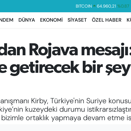
DOLAR
47,7436
%0.18
EURO
55,2510
%0.32
NDEM
DÜNYA
EKONOMİ
SİYASET
ÖZEL HABER
K
STERLİN
64,4811
%0.38
GRAM ALTIN
6660.55
%0.03
dan Rojava mesaj
BİST100
13.779
%-14
ale getirecek bir ş
nışmanı Kirby, Türkiye'nin Suriye konusund
kiye’nin kuzeydeki durumu istikrarsızlaşt
bizimle ortaklık yapmaya devam etme isti