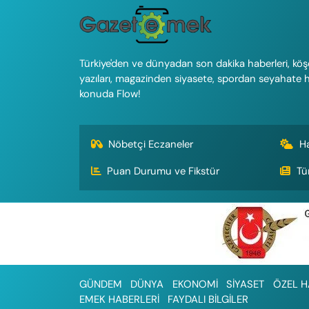
Türkiye'den ve dünyadan son dakika haberleri, köş
yazıları, magazinden siyasete, spordan seyahate 
konuda Flow!
Nöbetçi Eczaneler
H
Puan Durumu ve Fikstür
Tü
GÜNDEM
DÜNYA
EKONOMİ
SİYASET
ÖZEL H
EMEK HABERLERİ
FAYDALI BİLGİLER