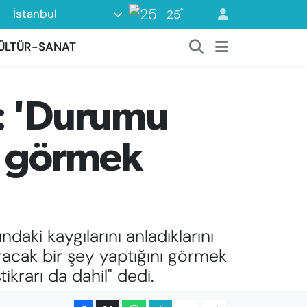
°
İstanbul
25
ÜLTÜR-SANAT
ı: 'Durumu
ey görmek
aki kaygılarını anladıklarını
ıracak bir şey yaptığını görmek
krarı da dahil" dedi.