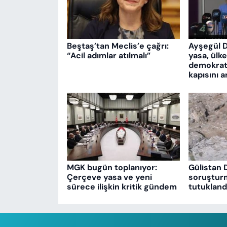
Beştaş’tan Meclis’e çağrı:
Ayşegül 
“Acil adımlar atılmalı”
yasa, ülk
demokrati
kapısını a
MGK bugün toplanıyor:
Gülistan 
Çerçeve yasa ve yeni
soruşturm
sürece ilişkin kritik gündem
tutukland