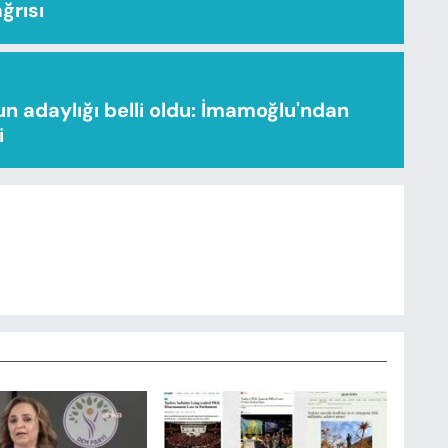
ağrısı
n adaylığı belli oldu: İmamoğlu'ndan
i