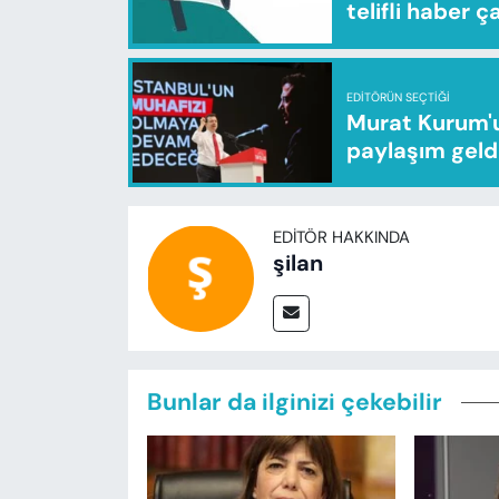
telifli haber ç
EDITÖRÜN SEÇTIĞI
Murat Kurum'u
paylaşım geld
EDITÖR HAKKINDA
şilan
Bunlar da ilginizi çekebilir