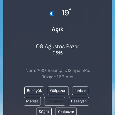
KADIN
°
19
SAĞLIK
Açık
SPOR
KÜLTÜR-SANAT
09 Ağustos Pazar
05:15
MAGAZİN
ÖZEL HABER
Nem: %80, Basınç: 1012 hpa hPa,
Rüzgar: 1.69 m/s
YAZAR KÖŞESİ
Bozüyük
Gölpazarı
İnhisar
SİYASET
Merkez
Osmaneli
Pazaryeri
VAN VE DİYARBAKIR HABERLERİ
Söğüt
Yenipazar