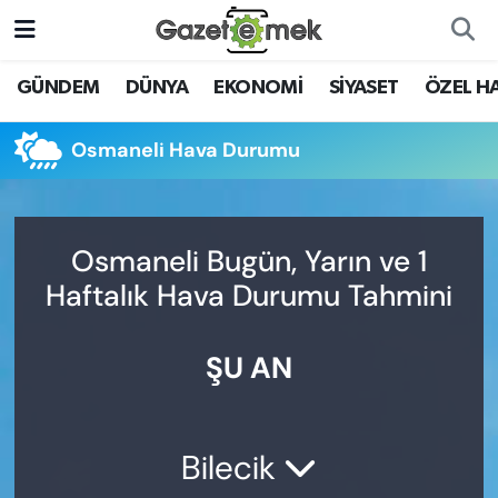
DÜNYA
Nöbetçi Eczaneler
GÜNDEM
DÜNYA
EKONOMİ
SİYASET
ÖZEL H
EKONOMİ
Hava Durumu
Osmaneli Hava Durumu
EMEK HABERLERİ
İstanbul Namaz Vakitleri
YENİ MEDYADA EMEK
Trafik Durumu
Osmaneli Bugün, Yarın ve 1
GAZETECİLİĞİNİ GELİŞTİRMEK
Haftalık Hava Durumu Tahmini
Süper Lig Puan Durumu ve Fikstür
FAYDALI BİLGİLER
ŞU AN
Tüm Manşetler
GÜNDEM
Son Dakika Haberleri
EĞİTİM
Bilecik
Haber Arşivi