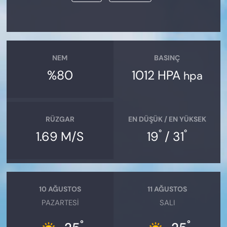
NEM
BASINÇ
%80
1012 HPA
hpa
RÜZGAR
EN DÜŞÜK / EN YÜKSEK
°
°
1.69 M/S
19
/ 31
10 AĞUSTOS
11 AĞUSTOS
PAZARTESI
SALI
°
°