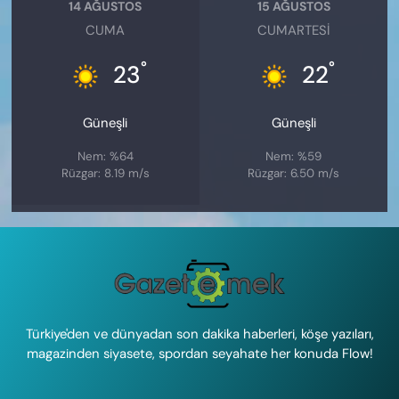
14 AĞUSTOS
15 AĞUSTOS
CUMA
CUMARTESI
°
°
23
22
Güneşli
Güneşli
Nem: %64
Nem: %59
Rüzgar: 8.19 m/s
Rüzgar: 6.50 m/s
Türkiye'den ve dünyadan son dakika haberleri, köşe yazıları,
magazinden siyasete, spordan seyahate her konuda Flow!