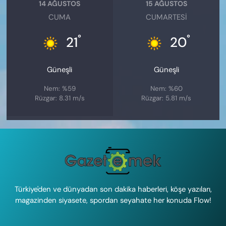
14 AĞUSTOS
15 AĞUSTOS
CUMA
CUMARTESI
°
°
21
20
Güneşli
Güneşli
Nem: %59
Nem: %60
Rüzgar: 8.31 m/s
Rüzgar: 5.81 m/s
Türkiye'den ve dünyadan son dakika haberleri, köşe yazıları,
magazinden siyasete, spordan seyahate her konuda Flow!