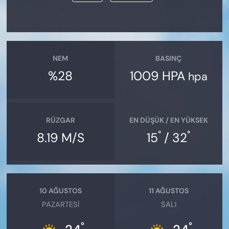
NEM
BASINÇ
%28
1009 HPA
hpa
RÜZGAR
EN DÜŞÜK / EN YÜKSEK
°
°
8.19 M/S
15
/ 32
10 AĞUSTOS
11 AĞUSTOS
PAZARTESI
SALI
°
°