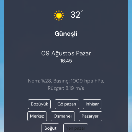
KADIN
°
32
SAĞLIK
Güneşli
SPOR
KÜLTÜR-SANAT
09 Ağustos Pazar
16:45
MAGAZİN
ÖZEL HABER
Nem: %28, Basınç: 1009 hpa hPa,
Rüzgar: 8.19 m/s
YAZAR KÖŞESİ
Bozüyük
Gölpazarı
İnhisar
SİYASET
Merkez
Osmaneli
Pazaryeri
VAN VE DİYARBAKIR HABERLERİ
Söğüt
Yenipazar