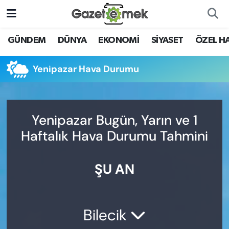
DÜNYA
Nöbetçi Eczaneler
GÜNDEM
DÜNYA
EKONOMİ
SİYASET
ÖZEL H
EKONOMİ
Hava Durumu
Yenipazar Hava Durumu
EMEK HABERLERİ
İstanbul Namaz Vakitleri
YENİ MEDYADA EMEK
Trafik Durumu
Yenipazar Bugün, Yarın ve 1
GAZETECİLİĞİNİ GELİŞTİRMEK
Haftalık Hava Durumu Tahmini
Süper Lig Puan Durumu ve Fikstür
FAYDALI BİLGİLER
ŞU AN
Tüm Manşetler
GÜNDEM
Son Dakika Haberleri
EĞİTİM
Bilecik
Haber Arşivi