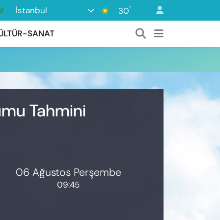
°
İstanbul
30
9
6
ÜLTÜR-SANAT
1
1
9
0
rumu Tahmini
06 Ağustos Perşembe
09:45