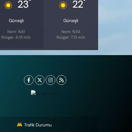
°
°
23
22
Güneşli
Güneşli
Nem: %61
Nem: %54
Rüzgar: 8.19 m/s
Rüzgar: 7.31 m/s
Trafik Durumu