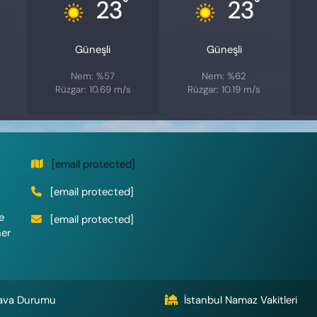
°
°
23
23
Güneşli
Güneşli
Nem: %57
Nem: %62
Rüzgar: 10.69 m/s
Rüzgar: 10.19 m/s
[email protected]
[email protected]
e
[email protected]
her
ava Durumu
İstanbul Namaz Vakitleri