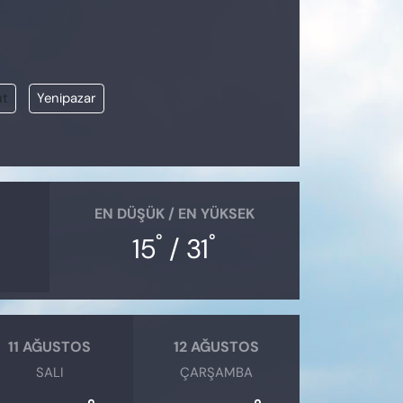
üt
Yenipazar
EN DÜŞÜK / EN YÜKSEK
°
°
15
/ 31
11 AĞUSTOS
12 AĞUSTOS
SALI
ÇARŞAMBA