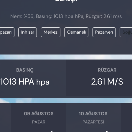
Nem: %56, Basınç: 1013 hpa hPa, Rüzgar: 2.61 m/s
pazarı
İnhisar
Merkez
Osmaneli
Pazaryeri
Söğ
BASINÇ
RÜZGAR
1013 HPA
2.61 M/S
hpa
09 AĞUSTOS
10 AĞUSTOS
PAZAR
PAZARTESI