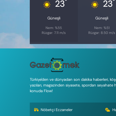
°
°
23
23
Güneşli
Güneşli
Nem: %55
Nem: %51
Rüzgar: 7.11 m/s
Rüzgar: 8.50 m/s
Türkiye'den ve dünyadan son dakika haberleri, köş
yazıları, magazinden siyasete, spordan seyahate 
konuda Flow!
Nöbetçi Eczaneler
H