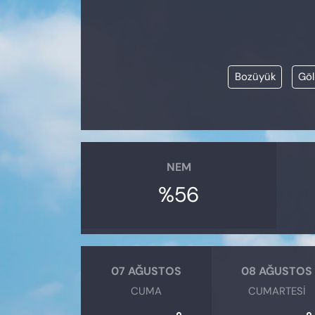
KADIN
SAĞLIK
Bozüyük
Göl
SPOR
KÜLTÜR-SANAT
MAGAZİN
NEM
ÖZEL HABER
%56
YAZAR KÖŞESİ
SİYASET
07 AĞUSTOS
08 AĞUSTOS
CUMA
CUMARTESI
VAN VE DİYARBAKIR HABERLERİ