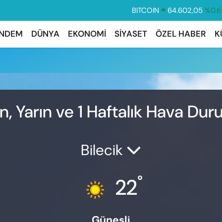
BITCOIN
64.602,05
%0.6
DOLAR
47,5986
%0.0
NDEM
DÜNYA
EKONOMİ
SİYASET
ÖZEL HABER
K
EURO
55,0700
%0.
STERLİN
64,2438
%0.2
GRAM ALTIN
6518.23
%0.3
BİST100
13.703
%
, Yarın ve 1 Haftalık Hava Du
Bilecik
°
22
Güneşli