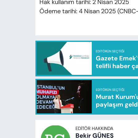
Hak kullanım tarihi: 2 Nisan 2025
Ödeme tarihi: 4 Nisan 2025 (CNBC
EDITÖRÜN SEÇTIĞI
Gazete Emek'te
telifli haber ç
EDITÖRÜN SEÇTIĞI
Murat Kurum'u
paylaşım geld
EDITÖR HAKKINDA
Bekir GÜNEŞ