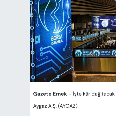
KADIN
SAĞLIK
SPOR
KÜLTÜR-SANAT
MAGAZİN
ÖZEL HABER
YAZAR KÖŞESİ
Gazete Emek -
İşte kâr dağıtacak şi
SİYASET
Aygaz A.Ş. (AYGAZ)
VAN VE DİYARBAKIR HABERLERİ