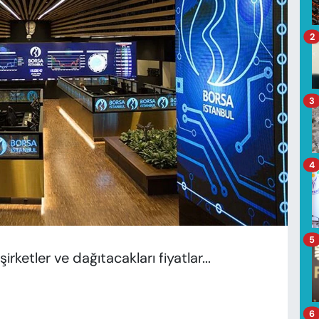
2
3
4
5
rketler ve dağıtacakları fiyatlar...
6