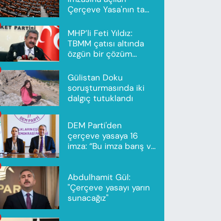
Çerçeve Yasa'nın tam
metni yayımlandı
MHP’li Feti Yıldız:
TBMM çatısı altında
özgün bir çözüm
modeli oluşturuldu
Gülistan Doku
soruşturmasında iki
dalgıç tutuklandı
DEM Parti'den
çerçeve yasaya 16
imza: “Bu imza barış ve
ortak gelecek için”
Abdulhamit Gül:
"Çerçeve yasayı yarın
sunacağız"