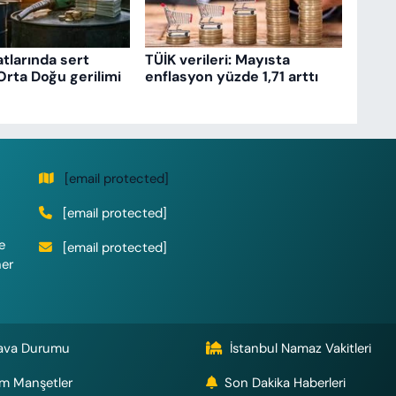
atlarında sert
TÜİK verileri: Mayısta
Orta Doğu gerilimi
enflasyon yüzde 1,71 arttı
[email protected]
[email protected]
e
[email protected]
her
ava Durumu
İstanbul Namaz Vakitleri
m Manşetler
Son Dakika Haberleri