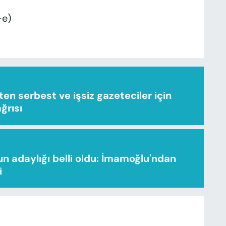
-e)
n serbest ve işsiz gazeteciler için
ağrısı
n adaylığı belli oldu: İmamoğlu'ndan
i