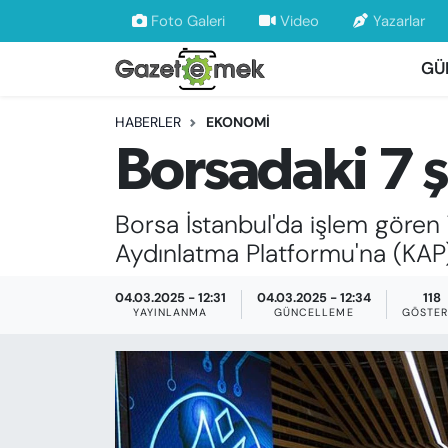
Foto Galeri
Video
Yazarlar
GÜ
DÜNYA
Nöbetçi Eczaneler
HABERLER
EKONOMİ
EKONOMİ
Hava Durumu
Borsadaki 7 ş
EMEK HABERLERİ
İstanbul Namaz Vakitleri
Borsa İstanbul'da işlem gören 
YENİ MEDYADA EMEK GAZETECİLİĞİNİ
Trafik Durumu
Aydınlatma Platformu'na (KAP) 
GELİŞTİRMEK
Süper Lig Puan Durumu ve Fikstür
04.03.2025 - 12:31
04.03.2025 - 12:34
118
FAYDALI BİLGİLER
YAYINLANMA
GÜNCELLEME
GÖSTER
Tüm Manşetler
GÜNDEM
Son Dakika Haberleri
EĞİTİM
Haber Arşivi