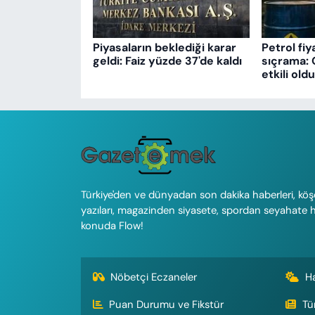
Piyasaların beklediği karar
Petrol fiy
geldi: Faiz yüzde 37'de kaldı
sıçrama: 
etkili oldu
Türkiye'den ve dünyadan son dakika haberleri, köş
yazıları, magazinden siyasete, spordan seyahate 
konuda Flow!
Nöbetçi Eczaneler
H
Puan Durumu ve Fikstür
Tü