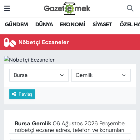
DÜNYA
Nöbetçi Eczaneler
GÜNDEM
DÜNYA
EKONOMİ
SİYASET
ÖZEL H
EKONOMİ
Hava Durumu
Nöbetçi Eczaneler
EMEK HABERLERİ
İstanbul Namaz Vakitleri
YENİ MEDYADA EMEK
Trafik Durumu
GAZETECİLİĞİNİ GELİŞTİRMEK
Süper Lig Puan Durumu ve Fikstür
Paylaş
FAYDALI BİLGİLER
Tüm Manşetler
GÜNDEM
Son Dakika Haberleri
Bursa
Gemlik
06 Ağustos 2026 Perşembe
EĞİTİM
nöbetçi eczane adres, telefon ve konumları
Haber Arşivi