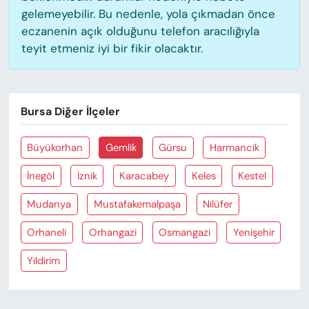
gelemeyebilir. Bu nedenle, yola çıkmadan önce
eczanenin açık olduğunu telefon aracılığıyla
teyit etmeniz iyi bir fikir olacaktır.
Bursa Diğer İlçeler
Büyükorhan
Gemlik
Gürsu
Harmancik
İnegöl
İznik
Karacabey
Keles
Kestel
Mudanya
Mustafakemalpaşa
Nilüfer
Orhaneli
Orhangazi
Osmangazi
Yenişehir
Yildirim