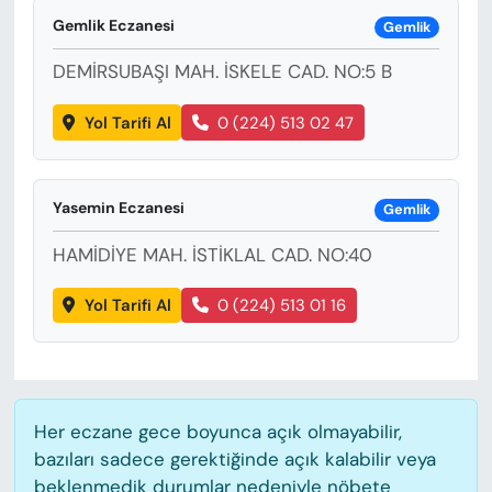
KADIN
Gemlik Eczanesi
Gemlik
SAĞLIK
DEMİRSUBAŞI MAH. İSKELE CAD. NO:5 B
SPOR
Yol Tarifi Al
0 (224) 513 02 47
KÜLTÜR-SANAT
Yasemin Eczanesi
Gemlik
MAGAZİN
HAMİDİYE MAH. İSTİKLAL CAD. NO:40
ÖZEL HABER
Yol Tarifi Al
0 (224) 513 01 16
YAZAR KÖŞESİ
SİYASET
Her eczane gece boyunca açık olmayabilir,
VAN VE DİYARBAKIR HABERLERİ
bazıları sadece gerektiğinde açık kalabilir veya
beklenmedik durumlar nedeniyle nöbete