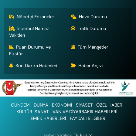
Nöbetçi Eczaneler
Hava Durumu
İstanbul Namaz
Trafik Durumu
Vakitleri
Puan Durumu ve
Tüm Manşetler
Fikstür
Son Dakika Haberleri
Haber Arşivi
GÜNDEM
DÜNYA
EKONOMİ
SİYASET
ÖZEL HABER
KÜLTÜR-SANAT
VAN VE DİYARBAKIR HABERLERİ
EMEK HABERLERİ
FAYDALI BİLGİLER
Haber Yazılımı:
TE Bilişim