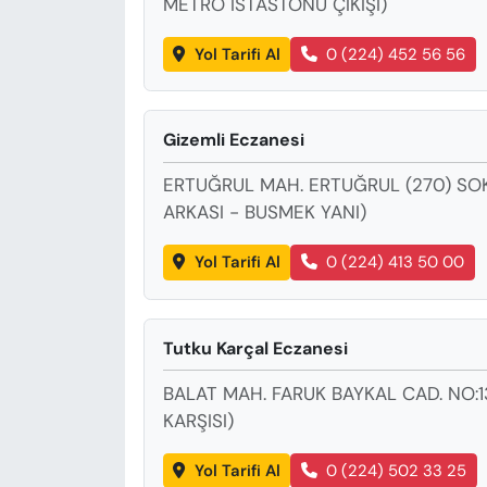
METRO İSTASTONU ÇIKIŞI)
Yol Tarifi Al
0 (224) 452 56 56
Gizemli Eczanesi
ERTUĞRUL MAH. ERTUĞRUL (270) SOK
ARKASI - BUSMEK YANI)
Yol Tarifi Al
0 (224) 413 50 00
Tutku Karçal Eczanesi
BALAT MAH. FARUK BAYKAL CAD. NO:1
KARŞISI)
Yol Tarifi Al
0 (224) 502 33 25