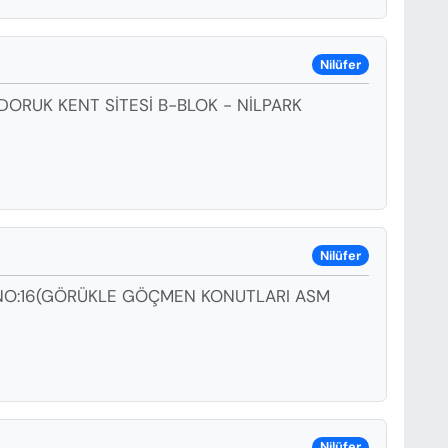
Nilüfer
DORUK KENT SİTESİ B-BLOK - NİLPARK
Nilüfer
K NO:16(GÖRÜKLE GÖÇMEN KONUTLARI ASM
Nilüfer