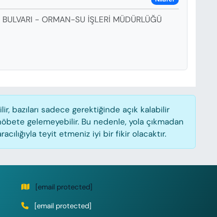
.M. BULVARI - ORMAN-SU İŞLERİ MÜDÜRLÜĞÜ
, bazıları sadece gerektiğinde açık kalabilir
öbete gelemeyebilir. Bu nedenle, yola çıkmadan
lığıyla teyit etmeniz iyi bir fikir olacaktır.
[email protected]
[email protected]