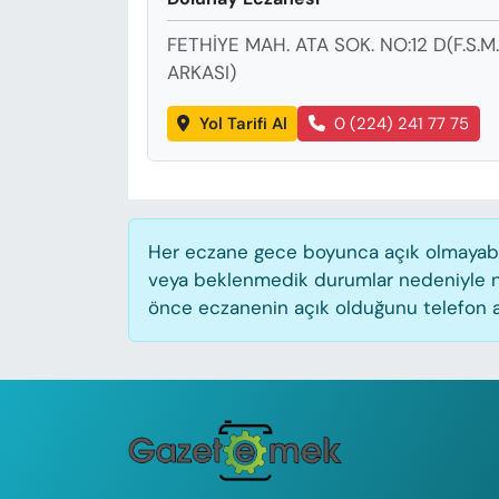
FETHİYE MAH. ATA SOK. NO:12 D(F.S
ARKASI)
Yol Tarifi Al
0 (224) 241 77 75
Her eczane gece boyunca açık olmayabilir
veya beklenmedik durumlar nedeniyle n
önce eczanenin açık olduğunu telefon aracı