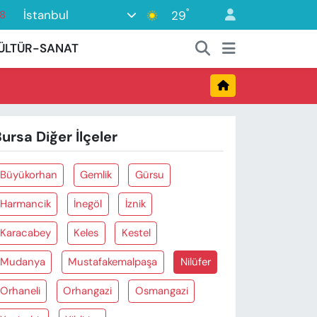
°
İstanbul
29
18
18
ÜLTÜR-SANAT
2
8
3
ursa Diğer İlçeler
4
Büyükorhan
Gemlik
Gürsu
Harmancik
İnegöl
İznik
Karacabey
Keles
Kestel
Mudanya
Mustafakemalpaşa
Nilüfer
Orhaneli
Orhangazi
Osmangazi