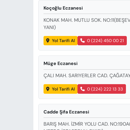
KADIN
Koçoğlu Eczanesi
SAĞLIK
KONAK MAH. MUTLU SOK. NO:11(BEŞEVL
YANI)
SPOR
Yol Tarifi Al
0 (224) 450 00 21
KÜLTÜR-SANAT
MAGAZİN
Müge Eczanesi
ÇALI MAH. SARIYERLER CAD. ÇAĞATAY
ÖZEL HABER
Yol Tarifi Al
0 (224) 222 13 33
YAZAR KÖŞESİ
SİYASET
Cadde Şifa Eczanesi
VAN VE DİYARBAKIR HABERLERİ
BARIŞ MAH. İZMİR YOLU CAD. NO:190