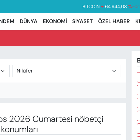
BITCOIN
64.944,08
%-0.
DOLAR
47,7436
%0.
NDEM
DÜNYA
EKONOMİ
SİYASET
ÖZEL HABER
K
EURO
55,2510
%0.3
STERLİN
64,4811
%0.3
GRAM ALTIN
6660.55
%0.0
B
BİST100
13.779
%-1
s 2026 Cumartesi nöbetçi
 konumları