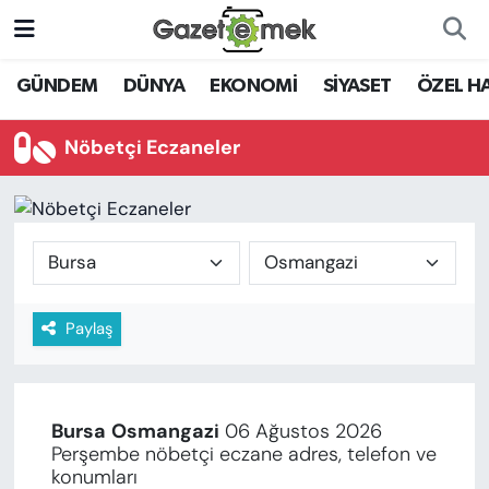
DÜNYA
Nöbetçi Eczaneler
GÜNDEM
DÜNYA
EKONOMİ
SİYASET
ÖZEL H
EKONOMİ
Hava Durumu
Nöbetçi Eczaneler
EMEK HABERLERİ
İstanbul Namaz Vakitleri
YENİ MEDYADA EMEK
Trafik Durumu
GAZETECİLİĞİNİ GELİŞTİRMEK
Süper Lig Puan Durumu ve Fikstür
Paylaş
FAYDALI BİLGİLER
Tüm Manşetler
GÜNDEM
Son Dakika Haberleri
Bursa
Osmangazi
06 Ağustos 2026
EĞİTİM
Perşembe nöbetçi eczane adres, telefon ve
Haber Arşivi
konumları