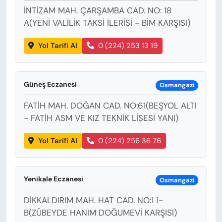
İNTİZAM MAH. ÇARŞAMBA CAD. NO: 18
A(YENİ VALİLİK TAKSİ İLERİSİ - BİM KARŞISI)
Yol Tarifi Al
0 (224) 253 13 19
Güneş Eczanesi
Osmangazi
FATİH MAH. DOĞAN CAD. NO:61(BEŞYOL ALTI
- FATİH ASM VE KIZ TEKNİK LİSESİ YANI)
Yol Tarifi Al
0 (224) 256 36 76
Yenikale Eczanesi
Osmangazi
DİKKALDIRIM MAH. HAT CAD. NO:1 1-
B(ZÜBEYDE HANIM DOĞUMEVİ KARŞISI)