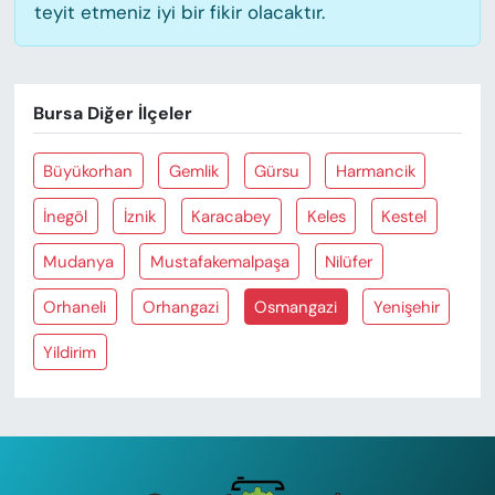
teyit etmeniz iyi bir fikir olacaktır.
Bursa Diğer İlçeler
Büyükorhan
Gemlik
Gürsu
Harmancik
İnegöl
İznik
Karacabey
Keles
Kestel
Mudanya
Mustafakemalpaşa
Nilüfer
Orhaneli
Orhangazi
Osmangazi
Yenişehir
Yildirim