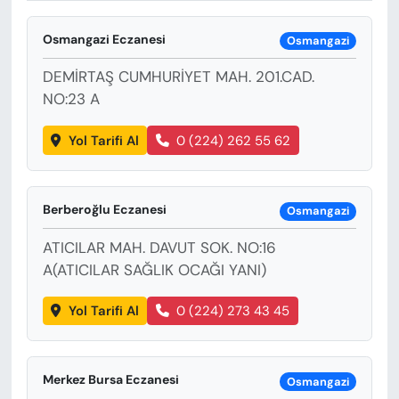
KADIN
Osmangazi Eczanesi
Osmangazi
SAĞLIK
DEMİRTAŞ CUMHURİYET MAH. 201.CAD.
SPOR
NO:23 A
Yol Tarifi Al
0 (224) 262 55 62
KÜLTÜR-SANAT
MAGAZİN
Berberoğlu Eczanesi
Osmangazi
ÖZEL HABER
ATICILAR MAH. DAVUT SOK. NO:16
A(ATICILAR SAĞLIK OCAĞI YANI)
YAZAR KÖŞESİ
Yol Tarifi Al
0 (224) 273 43 45
SİYASET
VAN VE DİYARBAKIR HABERLERİ
Merkez Bursa Eczanesi
Osmangazi