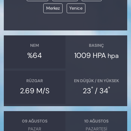
Merkez
Yenice
NEM
BASINÇ
%64
1009 HPA
hpa
RÜZGAR
EN DÜŞÜK / EN YÜKSEK
°
°
2.69 M/S
23
/ 34
09 AĞUSTOS
10 AĞUSTOS
PAZAR
PAZARTESI