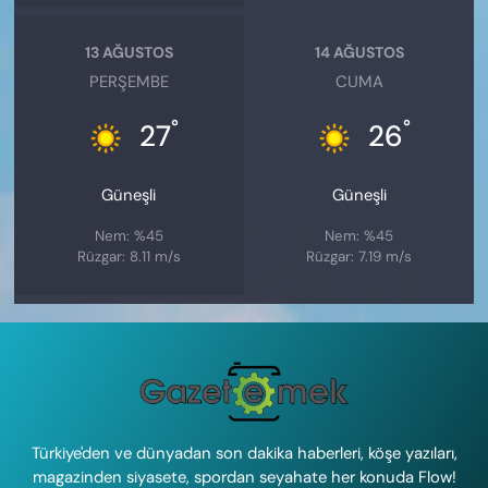
13 AĞUSTOS
14 AĞUSTOS
PERŞEMBE
CUMA
°
°
27
26
Güneşli
Güneşli
Nem: %45
Nem: %45
Rüzgar: 8.11 m/s
Rüzgar: 7.19 m/s
Türkiye'den ve dünyadan son dakika haberleri, köşe yazıları,
magazinden siyasete, spordan seyahate her konuda Flow!