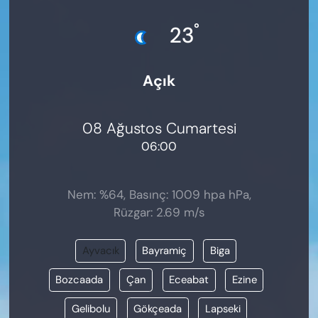
KADIN
°
23
SAĞLIK
Açık
SPOR
KÜLTÜR-SANAT
08 Ağustos Cumartesi
06:00
MAGAZİN
ÖZEL HABER
Nem: %64, Basınç: 1009 hpa hPa,
Rüzgar: 2.69 m/s
YAZAR KÖŞESİ
Ayvacık
Bayramiç
Biga
SİYASET
Bozcaada
Çan
Eceabat
Ezine
VAN VE DİYARBAKIR HABERLERİ
Gelibolu
Gökçeada
Lapseki