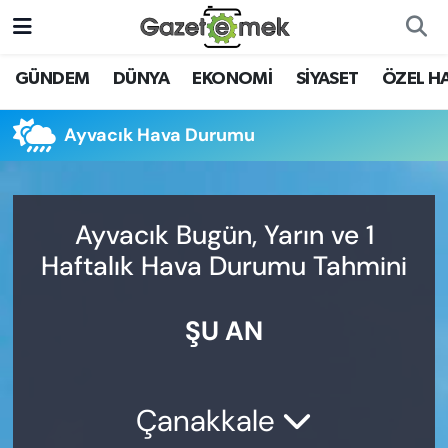
DÜNYA
Nöbetçi Eczaneler
GÜNDEM
DÜNYA
EKONOMİ
SİYASET
ÖZEL H
EKONOMİ
Hava Durumu
Ayvacık Hava Durumu
EMEK HABERLERİ
İstanbul Namaz Vakitleri
YENİ MEDYADA EMEK
Trafik Durumu
Ayvacık Bugün, Yarın ve 1
GAZETECİLİĞİNİ GELİŞTİRMEK
Haftalık Hava Durumu Tahmini
Süper Lig Puan Durumu ve Fikstür
FAYDALI BİLGİLER
ŞU AN
Tüm Manşetler
GÜNDEM
Son Dakika Haberleri
EĞİTİM
Çanakkale
Haber Arşivi