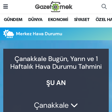
DÜNYA
Nöbetçi Eczaneler
GÜNDEM
DÜNYA
EKONOMİ
SİYASET
ÖZEL H
EKONOMİ
Hava Durumu
Merkez Hava Durumu
EMEK HABERLERİ
İstanbul Namaz Vakitleri
YENİ MEDYADA EMEK
Trafik Durumu
Çanakkale Bugün, Yarın ve 1
GAZETECİLİĞİNİ GELİŞTİRMEK
Haftalık Hava Durumu Tahmini
Süper Lig Puan Durumu ve Fikstür
FAYDALI BİLGİLER
ŞU AN
Tüm Manşetler
GÜNDEM
Son Dakika Haberleri
EĞİTİM
Çanakkale
Haber Arşivi