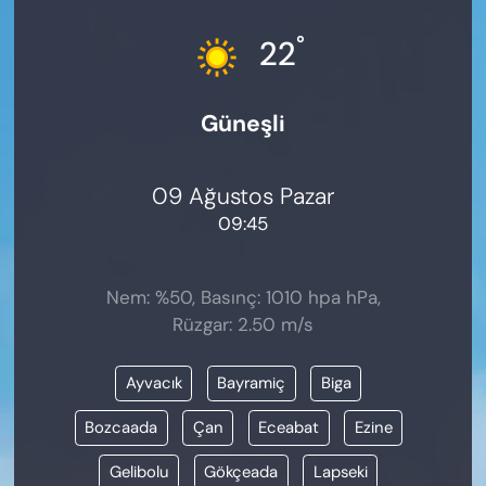
KADIN
°
22
SAĞLIK
Güneşli
SPOR
KÜLTÜR-SANAT
09 Ağustos Pazar
09:45
MAGAZİN
ÖZEL HABER
Nem: %50, Basınç: 1010 hpa hPa,
Rüzgar: 2.50 m/s
YAZAR KÖŞESİ
Ayvacık
Bayramiç
Biga
SİYASET
Bozcaada
Çan
Eceabat
Ezine
VAN VE DİYARBAKIR HABERLERİ
Gelibolu
Gökçeada
Lapseki