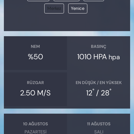
Merkez
Yenice
NEM
BASINÇ
%50
1010 HPA
hpa
RÜZGAR
EN DÜŞÜK / EN YÜKSEK
°
°
2.50 M/S
12
/ 28
10 AĞUSTOS
11 AĞUSTOS
PAZARTESI
SALI