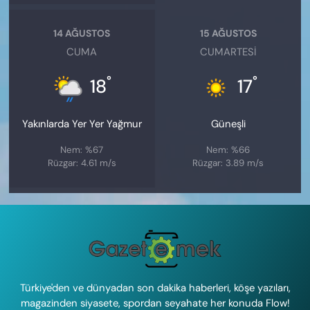
14 AĞUSTOS
15 AĞUSTOS
CUMA
CUMARTESI
°
°
18
17
Yakınlarda Yer Yer Yağmur
Güneşli
Nem: %67
Nem: %66
Rüzgar: 4.61 m/s
Rüzgar: 3.89 m/s
Türkiye'den ve dünyadan son dakika haberleri, köşe yazıları,
magazinden siyasete, spordan seyahate her konuda Flow!