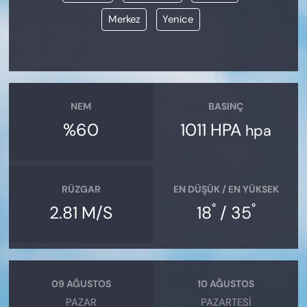
Merkez
Yenice
NEM
BASINÇ
%60
1011 HPA
hpa
RÜZGAR
EN DÜŞÜK / EN YÜKSEK
°
°
2.81 M/S
18
/ 35
09 AĞUSTOS
10 AĞUSTOS
PAZAR
PAZARTESI