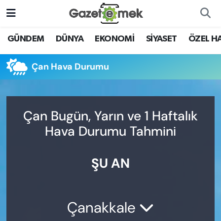
DÜNYA
Nöbetçi Eczaneler
GÜNDEM
DÜNYA
EKONOMİ
SİYASET
ÖZEL H
EKONOMİ
Hava Durumu
Çan Hava Durumu
EMEK HABERLERİ
İstanbul Namaz Vakitleri
YENİ MEDYADA EMEK
Trafik Durumu
Çan Bugün, Yarın ve 1 Haftalık
GAZETECİLİĞİNİ GELİŞTİRMEK
Hava Durumu Tahmini
Süper Lig Puan Durumu ve Fikstür
FAYDALI BİLGİLER
ŞU AN
Tüm Manşetler
GÜNDEM
Son Dakika Haberleri
EĞİTİM
Çanakkale
Haber Arşivi