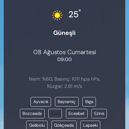
KADIN
°
25
SAĞLIK
Güneşli
SPOR
KÜLTÜR-SANAT
08 Ağustos Cumartesi
09:00
MAGAZİN
ÖZEL HABER
Nem: %60, Basınç: 1011 hpa hPa,
Rüzgar: 2.81 m/s
YAZAR KÖŞESİ
Ayvacık
Bayramiç
Biga
SİYASET
Bozcaada
Çan
Eceabat
Ezine
VAN VE DİYARBAKIR HABERLERİ
Gelibolu
Gökçeada
Lapseki