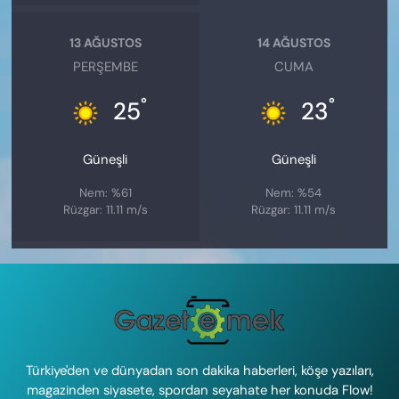
13 AĞUSTOS
14 AĞUSTOS
PERŞEMBE
CUMA
°
°
25
23
Güneşli
Güneşli
Nem: %61
Nem: %54
Rüzgar: 11.11 m/s
Rüzgar: 11.11 m/s
Türkiye'den ve dünyadan son dakika haberleri, köşe yazıları,
magazinden siyasete, spordan seyahate her konuda Flow!