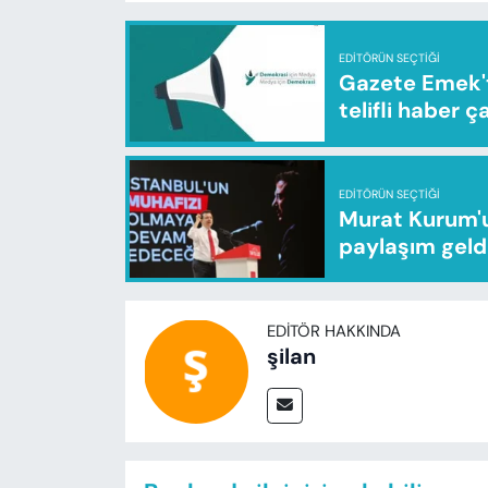
EDITÖRÜN SEÇTIĞI
Gazete Emek'te
telifli haber ç
EDITÖRÜN SEÇTIĞI
Murat Kurum'u
paylaşım geld
EDITÖR HAKKINDA
şilan