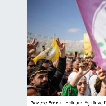
KADIN
SAĞLIK
SPOR
KÜLTÜR-SANAT
MAGAZİN
ÖZEL HABER
YAZAR KÖŞESİ
SİYASET
VAN VE DİYARBAKIR HABERLERİ
Gazete Emek-
Halkların Eşitlik ve