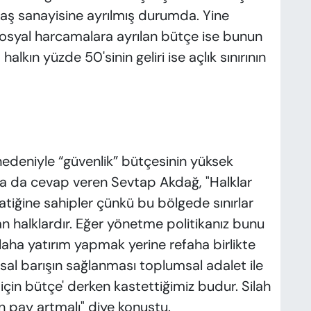
aş sanayisine ayrılmış durumda. Yine
. Sosyal harcamalara ayrılan bütçe ise bunun
alkın yüzde 50'sinin geliri ise açlık sınırının
nedeniyle “güvenlik” bütçesinin yüksek
ra da cevap veren Sevtap Akdağ, "Halklar
tiğine sahipler çünkü bu bölgede sınırlar
n halklardır. Eğer yönetme politikanız bunu
laha yatırım yapmak yerine refaha birlikte
sal barışın sağlanması toplumsal adalet ile
ş için bütçe' derken kastettiğimiz budur. Silah
n pay artmalı" diye konuştu.