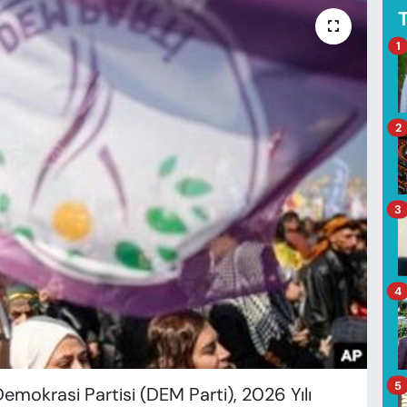
1
2
3
4
5
 Demokrasi Partisi (DEM Parti), 2026 Yılı