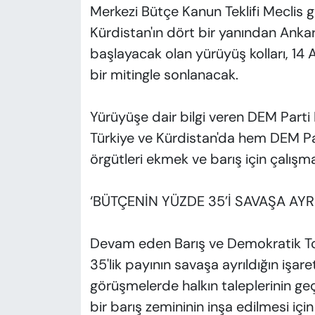
Merkezi Bütçe Kanun Teklifi Meclis 
Kürdistan'ın dört bir yanından Ankar
başlayacak olan yürüyüş kolları, 14 
bir mitingle sonlanacak.
Yürüyüşe dair bilgi veren DEM Par
Türkiye ve Kürdistan'da hem DEM P
örgütleri ekmek ve barış için çalışmal
‘BÜTÇENİN YÜZDE 35’İ SAVAŞA AYRI
Devam eden Barış ve Demokratik T
35'lik payının savaşa ayrıldığın işa
görüşmelerde halkın taleplerinin g
bir barış zemininin inşa edilmesi iç