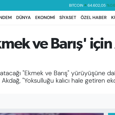
DOLAR
47,6006
%0.
EURO
55,0250
%0.
NDEM
DÜNYA
EKONOMİ
SİYASET
ÖZEL HABER
K
STERLİN
64,2398
%0
GRAM ALTIN
6513.94
%0.
mek ve Barış' içi
BİST100
13.768
%4
BITCOIN
64.602,05
%0.
şlatacağı "Ekmek ve Barış" yürüyüşüne d
dağ, "Yoksulluğu kalıcı hale getiren ekon