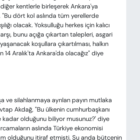
diğer kentlerle birleşerek Ankara'ya
"Bu dört kol aslında tüm yerellerde
lığı olacak. Yoksulluğu herkes için kalıcı
arşı, bunu açığa çıkartan talepleri, asgari
 yaşanacak koşullara çıkartılması, halkın
n 14 Aralık'ta Ankara'da olacağız" diye
aşa ve silahlanmaya ayrılan payın mutlaka
evtap Akdağ, "Bu ülkenin cumhurbaşkanı
ne kadar olduğunu biliyor musunuz?' diye
rcamaların aslında Türkiye ekonomisi
am olduğunu itiraf etmişti. Şu anda bütçenin