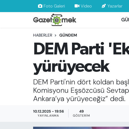
Foto Galeri
Video
Yazarlar
GÜ
DÜNYA
Nöbetçi Eczaneler
HABERLER
GÜNDEM
EKONOMİ
Hava Durumu
DEM Parti 'Ek
EMEK HABERLERİ
İstanbul Namaz Vakitleri
yürüyecek
YENİ MEDYADA EMEK GAZETECİLİĞİNİ
Trafik Durumu
GELİŞTİRMEK
DEM Parti'nin dört koldan ba
Süper Lig Puan Durumu ve Fikstür
FAYDALI BİLGİLER
Komisyonu Eşsözcüsü Sevtap Ak
Tüm Manşetler
Ankara’ya yürüyeceğiz” dedi.
GÜNDEM
Son Dakika Haberleri
10.12.2025 - 19:56
49
YAYINLANMA
GÖSTERIM
EĞİTİM
Haber Arşivi