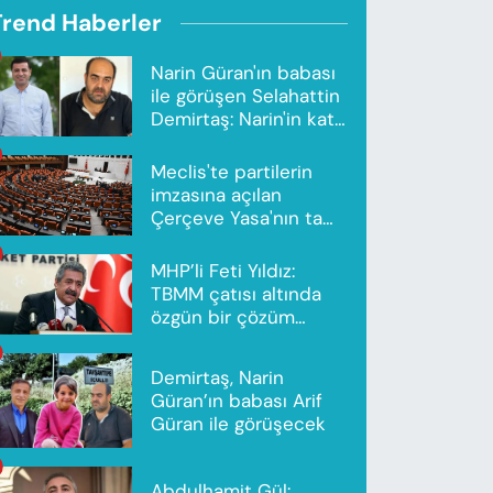
Trend Haberler
Narin Güran'ın babası
ile görüşen Selahattin
Demirtaş: Narin'in katili
Nevzat Bahtiyar'dır
Meclis'te partilerin
imzasına açılan
Çerçeve Yasa'nın tam
metni yayımlandı
MHP’li Feti Yıldız:
TBMM çatısı altında
özgün bir çözüm
modeli oluşturuldu
Demirtaş, Narin
Güran’ın babası Arif
Güran ile görüşecek
Abdulhamit Gül: