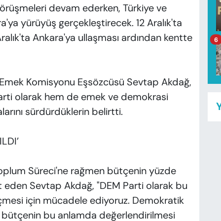
görüşmeleri devam ederken, Türkiye ve
a'ya yürüyüş gerçekleştirecek. 12 Aralık'ta
Aralık'ta Ankara'ya ullaşması ardından kentte
6
ti Emek Komisyonu Eşsözcüsü Sevtap Akdağ,
arti olarak hem de emek ve demokrasi
Y
arını sürdürdüklerin belirtti.
LDI’
oplum Süreci'ne rağmen bütçenin yüzde
ret eden Sevtap Akdağ, "DEM Parti olarak bu
eçmesi için mücadele ediyoruz. Demokratik
in bütçenin bu anlamda değerlendirilmesi