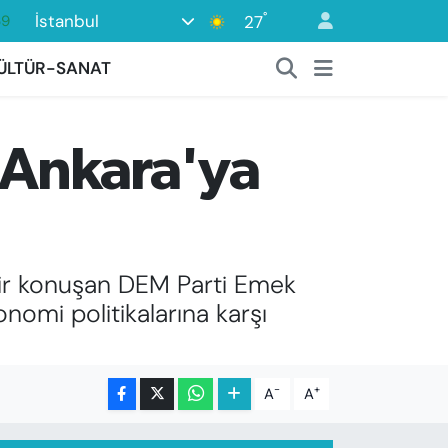
°
İstanbul
27
06
02
ÜLTÜR-SANAT
.2
32
n Ankara'ya
8
69
air konuşan DEM Parti Emek
omi politikalarına karşı
-
+
A
A