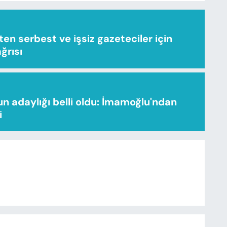
n serbest ve işsiz gazeteciler için
ağrısı
n adaylığı belli oldu: İmamoğlu'ndan
i