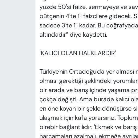
yüzde 50'si faize, sermayeye ve sav
bütçenin 4'te 1'i faizcilere gidecek
sadece 3'te 1'i kadar. Bu coğrafyada h
altındadır” diye kaydetti.
‘KALICI OLAN HALKLARDIR'
Türkiye'nin Ortadoğu'da yer alması 
olması gerektiği şeklindeki yorumla
bir arada ve barış içinde yaşama pra
çokça değişti. Ama burada kalıcı ola
en öne koyan bir şekle dönüşürse si
ulaşmak için kafa yorarsınız. Toplum
birebir bağlantılıdır. 'Ekmek ve barı
harcamaları azalmalı, ekmeğe ayrıla