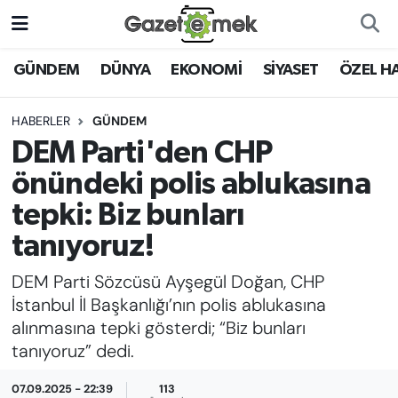
DÜNYA
Nöbetçi Eczaneler
GÜNDEM
DÜNYA
EKONOMİ
SİYASET
ÖZEL H
EKONOMİ
Hava Durumu
HABERLER
GÜNDEM
DEM Parti'den CHP
EMEK HABERLERİ
İstanbul Namaz Vakitleri
önündeki polis ablukasına
YENİ MEDYADA EMEK
Trafik Durumu
tepki: Biz bunları
GAZETECİLİĞİNİ GELİŞTİRMEK
tanıyoruz!
Süper Lig Puan Durumu ve Fikstür
FAYDALI BİLGİLER
DEM Parti Sözcüsü Ayşegül Doğan, CHP
Tüm Manşetler
İstanbul İl Başkanlığı’nın polis ablukasına
GÜNDEM
alınmasına tepki gösterdi; “Biz bunları
Son Dakika Haberleri
tanıyoruz” dedi.
EĞİTİM
Haber Arşivi
07.09.2025 - 22:39
113