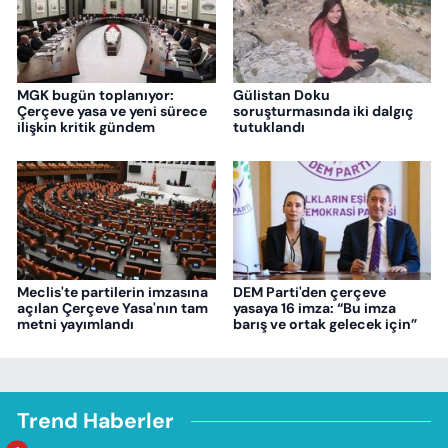
MGK bugün toplanıyor:
Gülistan Doku
Çerçeve yasa ve yeni sürece
soruşturmasında iki dalgıç
ilişkin kritik gündem
tutuklandı
Meclis'te partilerin imzasına
DEM Parti'den çerçeve
açılan Çerçeve Yasa'nın tam
yasaya 16 imza: “Bu imza
metni yayımlandı
barış ve ortak gelecek için”
Trend Haberler