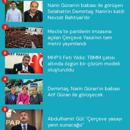
1
Narin Güran'ın babası ile görüşen
Selahattin Demirtaş: Narin'in katili
Nevzat Bahtiyar'dır
2
Meclis'te partilerin imzasına
açılan Çerçeve Yasa'nın tam
metni yayımlandı
3
MHP’li Feti Yıldız: TBMM çatısı
altında özgün bir çözüm modeli
oluşturuldu
4
Demirtaş, Narin Güran’ın babası
Arif Güran ile görüşecek
5
Abdulhamit Gül: "Çerçeve yasayı
yarın sunacağız"