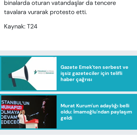
binalarda oturan vatandaşlar da tencere
tavalara vurarak protesto etti.
Kaynak: T24
Gazete Emek'ten serbest ve
işsiz gazeteciler için telifli
haber çağrısı
Murat Kurum'un adaylığı belli
oldu: İmamoğlu'ndan paylaşım
geldi