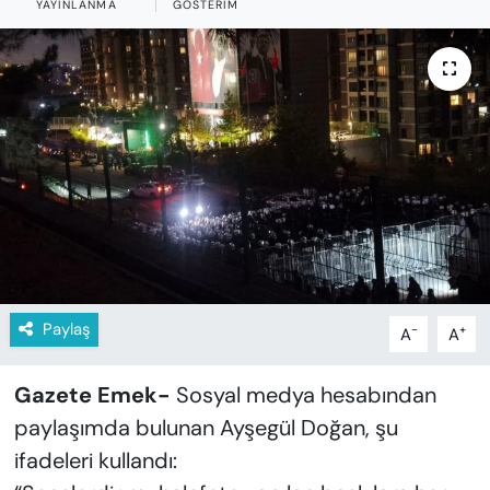
YAYINLANMA
GÖSTERIM
KADIN
SAĞLIK
SPOR
KÜLTÜR-SANAT
MAGAZİN
ÖZEL HABER
Paylaş
-
+
A
A
YAZAR KÖŞESİ
Gazete Emek-
Sosyal medya hesabından
SİYASET
paylaşımda bulunan Ayşegül Doğan, şu
VAN VE DİYARBAKIR HABERLERİ
ifadeleri kullandı: