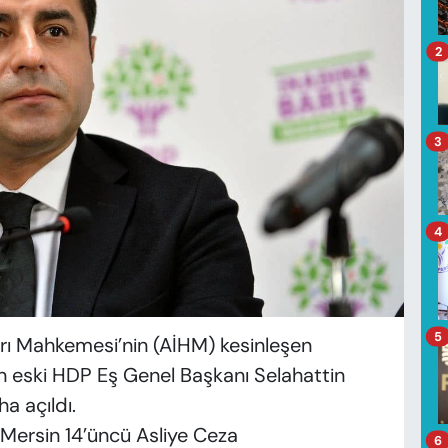
2
3
4
5
rı Mahkemesi’nin (AİHM) kesinleşen
en eski HDP Eş Genel Başkanı Selahattin
a açıldı.
Mersin 14’üncü Asliye Ceza
6