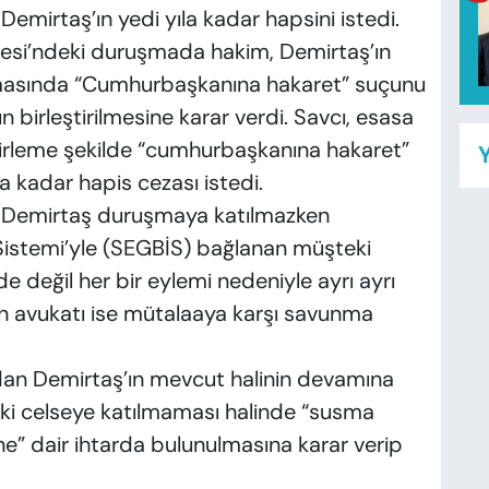
irtaş’ın yedi yıla kadar hapsini istedi.
esi’ndeki duruşmada hakim, Demirtaş’ın
uşmasında “Cumhurbaşkanına hakaret” suçunu
ın birleştirilmesine karar verdi. Savcı, esasa
cirleme şekilde “cumhurbaşkanına hakaret”
Y
la kadar hapis cezası istedi.
n Demirtaş duruşmaya katılmazken
Sistemi’yle (SEGBİS) bağlanan müşteki
de değil her bir eylemi nedeniyle ayrı ayrı
’ın avukatı ise mütalaaya karşı savunma
dan Demirtaş’ın mevcut halinin devamına
aki celseye katılmaması halinde “susma
ine” dair ihtarda bulunulmasına karar verip