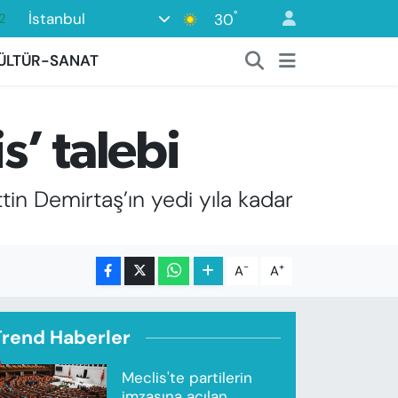
°
İstanbul
30
7
7
ÜLTÜR-SANAT
5
9
s’ talebi
9
n Demirtaş’ın yedi yıla kadar
-
+
A
A
Trend Haberler
Meclis'te partilerin
imzasına açılan