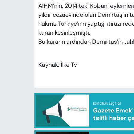
AİHM’nin, 2014’teki Kobani eylemleri
yıldır cezaevinde olan Demirtaş’ın t
hükme Türkiye’nin yaptığı itirazı re
kararı kesinleşmişti.
Bu kararın ardından Demirtaş’ın tahl
Kaynak: İlke Tv
EDITÖRÜN SEÇTIĞI
Gazete Emek'te
telifli haber ç