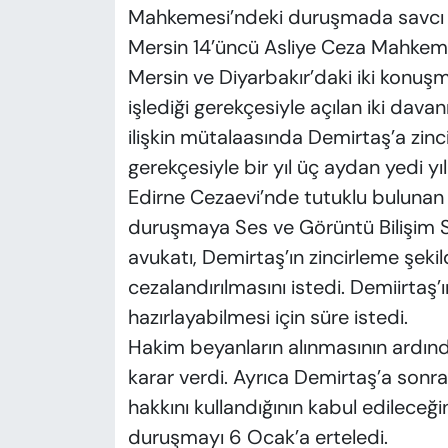
Mahkemesi’ndeki duruşmada savcı Dem
Mersin 14’üncü Asliye Ceza Mahkem
Mersin ve Diyarbakır’daki iki kon
işlediği gerekçesiyle açılan iki davan
ilişkin mütalaasında Demirtaş’a zin
gerekçesiyle bir yıl üç aydan yedi yı
Edirne Cezaevi’nde tutuklu buluna
duruşmaya Ses ve Görüntü Bilişim 
avukatı, Demirtaş’ın zincirleme şekil
cezalandırılmasını istedi. Demiirtaş
hazırlayabilmesi için süre istedi.
Hakim beyanların alınmasının ardın
karar verdi. Ayrıca Demirtaş’a sonr
hakkını kullandığının kabul edileceğ
duruşmayı 6 Ocak’a erteledi.