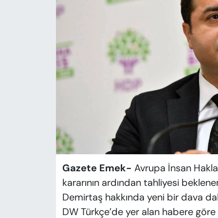
KADIN
SAĞLIK
SPOR
KÜLTÜR-SANAT
MAGAZİN
ÖZEL HABER
YAZAR KÖŞESİ
Gazete Emek-
Avrupa İnsan Hakla
SİYASET
kararının ardından tahliyesi beklen
Demirtaş hakkında yeni bir dava dah
VAN VE DİYARBAKIR HABERLERİ
DW Türkçe’de yer alan habere göre 