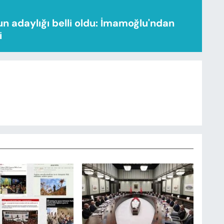
n adaylığı belli oldu: İmamoğlu'ndan
i