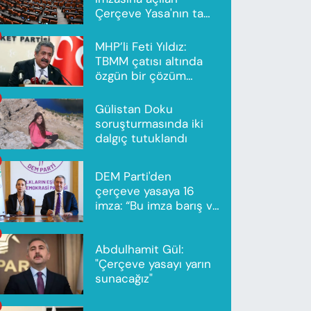
Çerçeve Yasa'nın tam
metni yayımlandı
MHP’li Feti Yıldız:
TBMM çatısı altında
özgün bir çözüm
modeli oluşturuldu
Gülistan Doku
soruşturmasında iki
dalgıç tutuklandı
DEM Parti'den
çerçeve yasaya 16
imza: “Bu imza barış ve
ortak gelecek için”
Abdulhamit Gül:
"Çerçeve yasayı yarın
sunacağız"