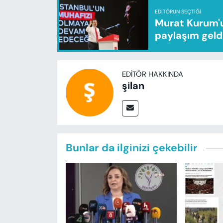
EDITÖRÜN SEÇTIĞI
Murat Kurum'u
paylaşım geld
EDITÖR HAKKINDA
şilan
Bunlar da ilginizi çekebilir