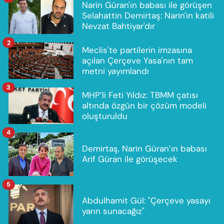
Narin Güran'ın babası ile görüşen
Selahattin Demirtaş: Narin'in katili
Nevzat Bahtiyar'dır
2
Meclis'te partilerin imzasına
açılan Çerçeve Yasa'nın tam
metni yayımlandı
3
MHP’li Feti Yıldız: TBMM çatısı
altında özgün bir çözüm modeli
oluşturuldu
4
Demirtaş, Narin Güran’ın babası
Arif Güran ile görüşecek
5
Abdulhamit Gül: "Çerçeve yasayı
yarın sunacağız"