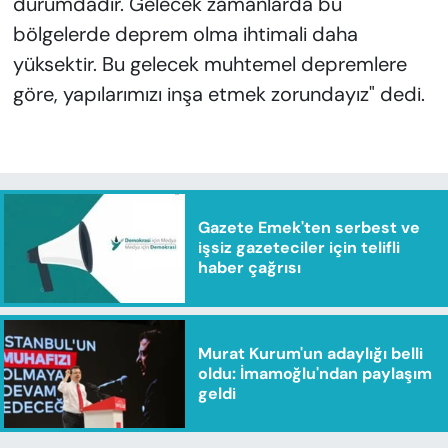
durumdadır. Gelecek zamanlarda bu
bölgelerde deprem olma ihtimali daha
yüksektir. Bu gelecek muhtemel depremlere
göre, yapılarımızı inşa etmek zorundayız" dedi.
Gazete Emek'ten serbest ve
işsiz gazeteciler için telifli
haber çağrısı
Murat Kurum'un adaylığı belli
oldu: İmamoğlu'ndan paylaşım
geldi