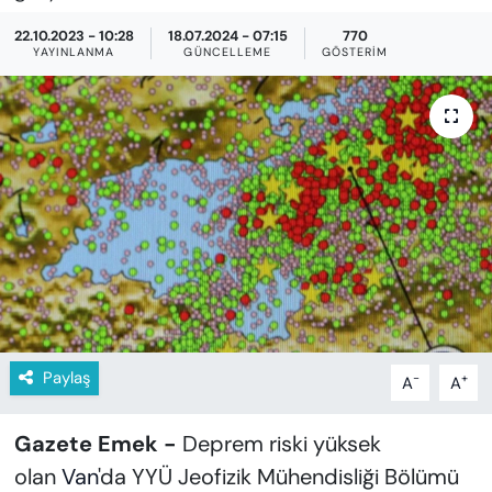
KADIN
22.10.2023 - 10:28
18.07.2024 - 07:15
770
YAYINLANMA
GÜNCELLEME
GÖSTERIM
SAĞLIK
SPOR
KÜLTÜR-SANAT
MAGAZİN
ÖZEL HABER
YAZAR KÖŞESİ
Paylaş
-
+
A
A
SİYASET
Gazete Emek -
Deprem riski yüksek
VAN VE DİYARBAKIR HABERLERİ
olan
Van
'da YYÜ Jeofizik Mühendisliği Bölümü