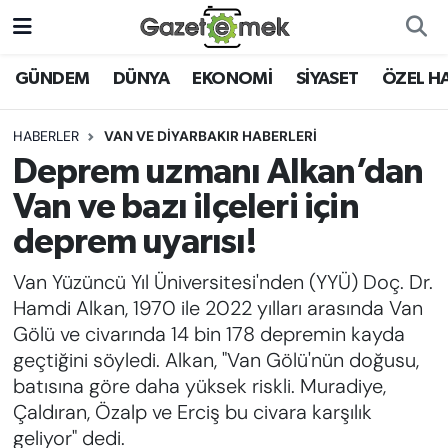
DÜNYA
Nöbetçi Eczaneler
GÜNDEM
DÜNYA
EKONOMİ
SİYASET
ÖZEL H
EKONOMİ
Hava Durumu
HABERLER
VAN VE DİYARBAKIR HABERLERİ
Deprem uzmanı Alkan’dan
EMEK HABERLERİ
İstanbul Namaz Vakitleri
Van ve bazı ilçeleri için
YENİ MEDYADA EMEK
Trafik Durumu
deprem uyarısı!
GAZETECİLİĞİNİ GELİŞTİRMEK
Van Yüzüncü Yıl Üniversitesi'nden (YYÜ) Doç. Dr.
Süper Lig Puan Durumu ve Fikstür
FAYDALI BİLGİLER
Hamdi Alkan, 1970 ile 2022 yılları arasında Van
Tüm Manşetler
Gölü ve civarında 14 bin 178 depremin kayda
GÜNDEM
geçtiğini söyledi. Alkan, "Van Gölü'nün doğusu,
Son Dakika Haberleri
batısına göre daha yüksek riskli. Muradiye,
EĞİTİM
Çaldıran, Özalp ve Erciş bu civara karşılık
Haber Arşivi
geliyor" dedi.