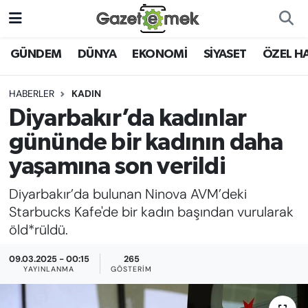
DÜNYA
Nöbetçi Eczaneler
GÜNDEM
DÜNYA
EKONOMİ
SİYASET
ÖZEL H
EKONOMİ
Hava Durumu
HABERLER
KADIN
Diyarbakır’da kadınlar
EMEK HABERLERİ
İstanbul Namaz Vakitleri
gününde bir kadının daha
YENİ MEDYADA EMEK
Trafik Durumu
yaşamına son verildi
GAZETECİLİĞİNİ GELİŞTİRMEK
Diyarbakır’da bulunan Ninova AVM’deki
Süper Lig Puan Durumu ve Fikstür
FAYDALI BİLGİLER
Starbucks Kafe'de bir kadın başından vurularak
Tüm Manşetler
öld*rüldü.
GÜNDEM
09.03.2025 - 00:15
265
Son Dakika Haberleri
YAYINLANMA
GÖSTERIM
EĞİTİM
Haber Arşivi