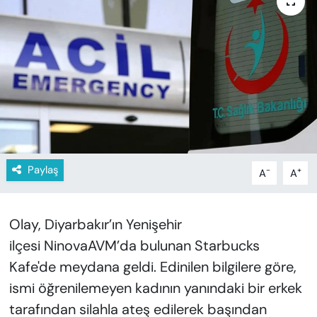
KADIN
SAĞLIK
SPOR
KÜLTÜR-SANAT
MAGAZİN
Paylaş
-
+
A
A
ÖZEL HABER
YAZAR KÖŞESİ
Olay, Diyarbakır’ın Yenişehir
ilçesi NinovaAVM’da bulunan Starbucks
SİYASET
Kafe'de meydana geldi. Edinilen bilgilere göre,
ismi öğrenilemeyen kadının yanındaki bir erkek
VAN VE DİYARBAKIR HABERLERİ
tarafından silahla ateş edilerek başından