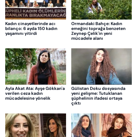
Kadın cinayetlerinde acı
Ormandaki Bahçe: Kadın
bilanço: 6 ayda 150 kadın
emeğini toprağa benzeten
yaşamını yitirdi
Zeynep Çelik'in yeni
mücadele alanı
Ayla Akat Ata: Ayşe Gökkan'a
Gülistan Doku dosyasında
verilen ceza kadın
yeni gelişme: Tutuklanan
mücadelesine yönelik
şüphelinin ifadesi ortaya
çıktı