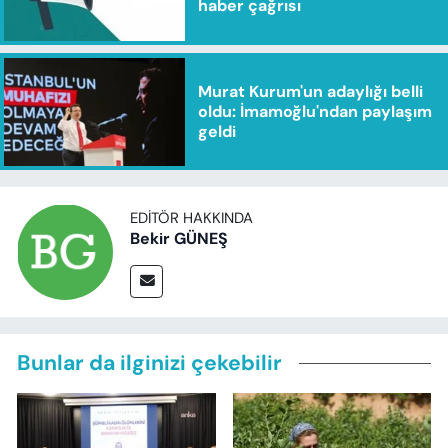
haber çağrısı
Murat Kurum'un adaylığı belli
oldu: İmamoğlu'ndan paylaşım
geldi
EDITÖR HAKKINDA
Bekir GÜNEŞ
Bunlar da ilginizi çekebilir