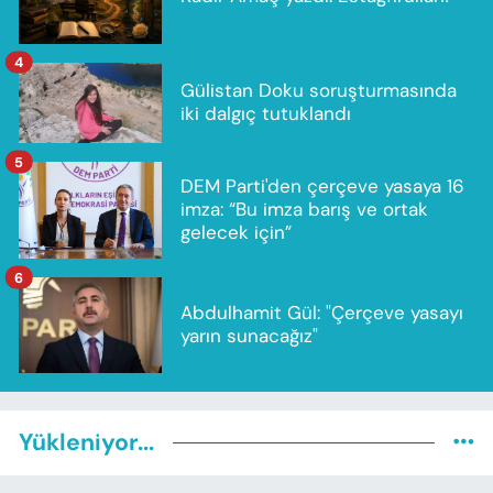
4
Gülistan Doku soruşturmasında
iki dalgıç tutuklandı
5
DEM Parti'den çerçeve yasaya 16
imza: “Bu imza barış ve ortak
gelecek için”
6
Abdulhamit Gül: "Çerçeve yasayı
yarın sunacağız"
Yükleniyor...