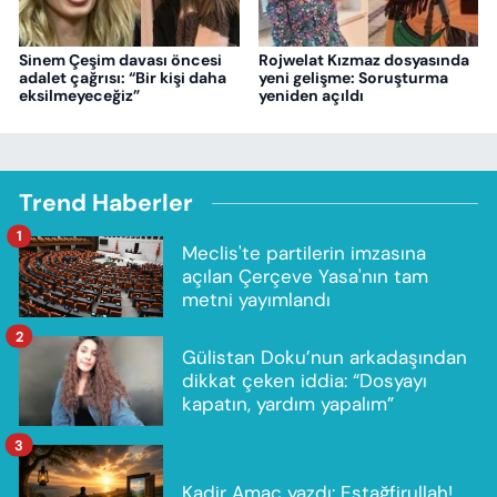
Sinem Çeşim davası öncesi
Rojwelat Kızmaz dosyasında
adalet çağrısı: “Bir kişi daha
yeni gelişme: Soruşturma
eksilmeyeceğiz”
yeniden açıldı
Trend Haberler
1
Meclis'te partilerin imzasına
açılan Çerçeve Yasa'nın tam
metni yayımlandı
2
Gülistan Doku’nun arkadaşından
dikkat çeken iddia: “Dosyayı
kapatın, yardım yapalım”
3
Kadir Amaç yazdı: Estağfirullah!