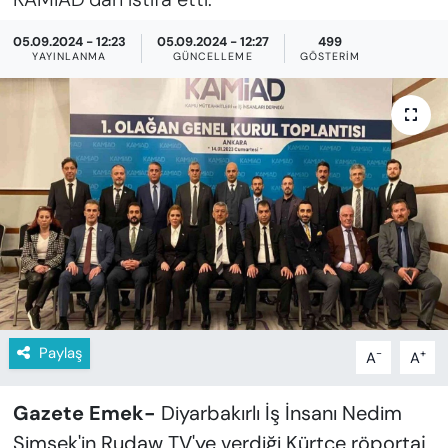
KADIN
05.09.2024 - 12:23
05.09.2024 - 12:27
499
SAĞLIK
YAYINLANMA
GÜNCELLEME
GÖSTERIM
SPOR
KÜLTÜR-SANAT
MAGAZİN
ÖZEL HABER
YAZAR KÖŞESİ
Paylaş
-
+
A
A
SİYASET
Gazete Emek-
Diyarbakırlı İş İnsanı Nedim
VAN VE DİYARBAKIR HABERLERİ
Şimşek'in Rudaw TV'ye verdiği Kürtçe röportaj