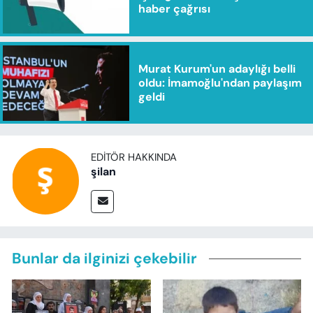
haber çağrısı
Murat Kurum'un adaylığı belli
oldu: İmamoğlu'ndan paylaşım
geldi
EDITÖR HAKKINDA
şilan
Bunlar da ilginizi çekebilir