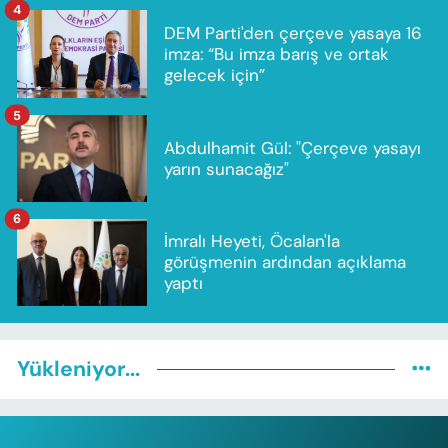
4
DEM Parti'den çerçeve yasaya 16
imza: “Bu imza barış ve ortak
gelecek için”
5
Abdulhamit Gül: "Çerçeve yasayı
yarın sunacağız"
6
İmralı Heyeti, Öcalan'la
görüşmenin ardından açıklama
yaptı
Yükleniyor...