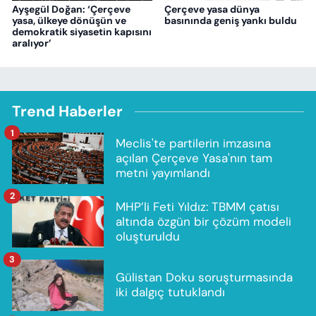
Ayşegül Doğan: ‘Çerçeve
Çerçeve yasa dünya
yasa, ülkeye dönüşün ve
basınında geniş yankı buldu
demokratik siyasetin kapısını
aralıyor’
Trend Haberler
1
Meclis'te partilerin imzasına
açılan Çerçeve Yasa'nın tam
metni yayımlandı
2
MHP’li Feti Yıldız: TBMM çatısı
altında özgün bir çözüm modeli
oluşturuldu
3
Gülistan Doku soruşturmasında
iki dalgıç tutuklandı