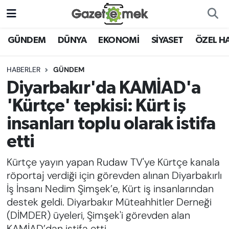
DÜNYA
Nöbetçi Eczaneler
GÜNDEM
DÜNYA
EKONOMİ
SİYASET
ÖZEL H
EKONOMİ
Hava Durumu
HABERLER
GÜNDEM
Diyarbakır'da KAMİAD'a
EMEK HABERLERİ
İstanbul Namaz Vakitleri
'Kürtçe' tepkisi: Kürt iş
YENİ MEDYADA EMEK
Trafik Durumu
insanları toplu olarak istifa
GAZETECİLİĞİNİ GELİŞTİRMEK
etti
Süper Lig Puan Durumu ve Fikstür
FAYDALI BİLGİLER
Kürtçe yayın yapan Rudaw TV'ye Kürtçe kanala
Tüm Manşetler
röportaj verdiği için görevden alınan Diyarbakırlı
GÜNDEM
İş İnsanı Nedim Şimşek’e, Kürt iş insanlarından
Son Dakika Haberleri
destek geldi. Diyarbakır Müteahhitler Derneği
EĞİTİM
(DİMDER) üyeleri, Şimşek'i görevden alan
Haber Arşivi
KAMİAD’dan istifa etti.