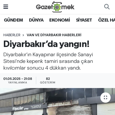
DÜNYA
Nöbetçi Eczaneler
GÜNDEM
DÜNYA
EKONOMİ
SİYASET
ÖZEL H
EKONOMİ
Hava Durumu
HABERLER
VAN VE DİYARBAKIR HABERLERİ
Diyarbakır’da yangın!
EMEK HABERLERİ
İstanbul Namaz Vakitleri
Diyarbakır’ın Kayapınar ilçesinde Sanayi
YENİ MEDYADA EMEK
Trafik Durumu
Sitesi’nde kepenk tamiri sırasında çıkan
GAZETECİLİĞİNİ GELİŞTİRMEK
kıvılcımlar sonucu 4 dükkan yandı.
Süper Lig Puan Durumu ve Fikstür
FAYDALI BİLGİLER
01.05.2025 - 21:08
82
YAYINLANMA
GÖSTERIM
Tüm Manşetler
GÜNDEM
Son Dakika Haberleri
EĞİTİM
Haber Arşivi