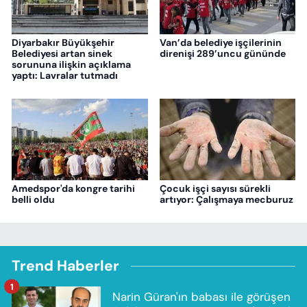
Diyarbakır Büyükşehir
Van’da belediye işçilerinin
Belediyesi artan sinek
direnişi 289’uncu gününde
sorununa ilişkin açıklama
yaptı: Lavralar tutmadı
Amedspor'da kongre tarihi
Çocuk işçi sayısı sürekli
belli oldu
artıyor: Çalışmaya mecburuz
Trend Haberler
1
Narin Güran'ın babası ile görüşen