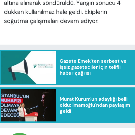
altına alınarak söndürüldü. Yangın sonucu 4
dükkan kullanılmaz hale geldi. Ekiplerin
soğutma çalışmaları devam ediyor.
Gazete Emek'ten serbest ve
işsiz gazeteciler için telifli
haber çağrısı
Murat Kurum'un adaylığı belli
oldu: İmamoğlu'ndan paylaşım
geldi