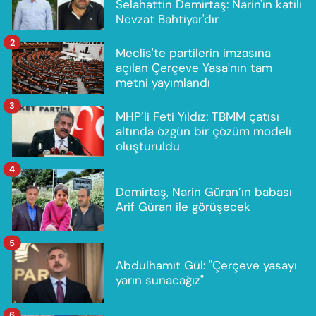
Selahattin Demirtaş: Narin'in katili
Nevzat Bahtiyar'dır
2
Meclis'te partilerin imzasına
açılan Çerçeve Yasa'nın tam
metni yayımlandı
3
MHP’li Feti Yıldız: TBMM çatısı
altında özgün bir çözüm modeli
oluşturuldu
4
Demirtaş, Narin Güran’ın babası
Arif Güran ile görüşecek
5
Abdulhamit Gül: "Çerçeve yasayı
yarın sunacağız"
6