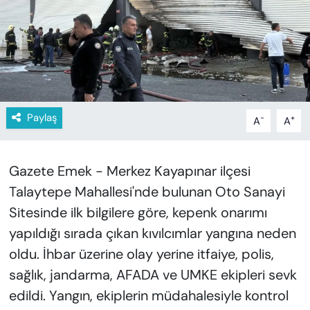
KADIN
SAĞLIK
SPOR
KÜLTÜR-SANAT
Paylaş
-
+
A
A
MAGAZİN
Gazete Emek - Merkez Kayapınar ilçesi
ÖZEL HABER
Talaytepe Mahallesi'nde bulunan Oto Sanayi
Sitesinde ilk bilgilere göre, kepenk onarımı
YAZAR KÖŞESİ
yapıldığı sırada çıkan kıvılcımlar yangına neden
oldu. İhbar üzerine olay yerine itfaiye, polis,
SİYASET
sağlık, jandarma, AFADA ve UMKE ekipleri sevk
VAN VE DİYARBAKIR HABERLERİ
edildi. Yangın, ekiplerin müdahalesiyle kontrol