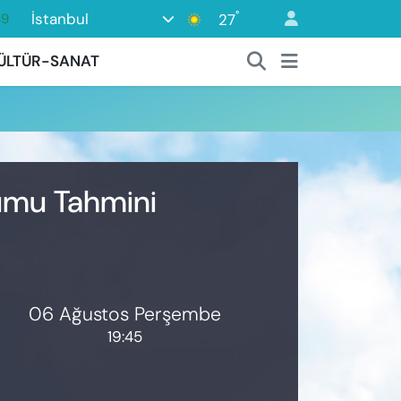
°
İstanbul
27
69
06
ÜLTÜR-SANAT
02
.2
32
8
rumu Tahmini
06 Ağustos Perşembe
19:45