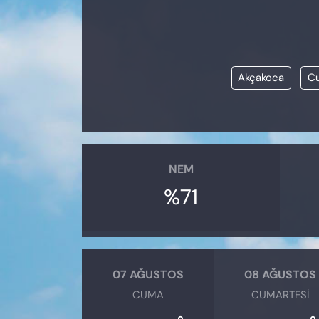
KADIN
SAĞLIK
Akçakoca
Cu
SPOR
KÜLTÜR-SANAT
MAGAZİN
NEM
ÖZEL HABER
%71
YAZAR KÖŞESİ
SİYASET
07 AĞUSTOS
08 AĞUSTOS
CUMA
CUMARTESI
VAN VE DİYARBAKIR HABERLERİ