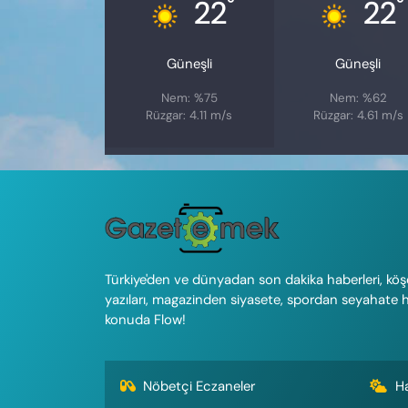
°
°
22
22
Güneşli
Güneşli
Nem: %75
Nem: %62
Rüzgar: 4.11 m/s
Rüzgar: 4.61 m/s
Türkiye'den ve dünyadan son dakika haberleri, köş
yazıları, magazinden siyasete, spordan seyahate 
konuda Flow!
Nöbetçi Eczaneler
H