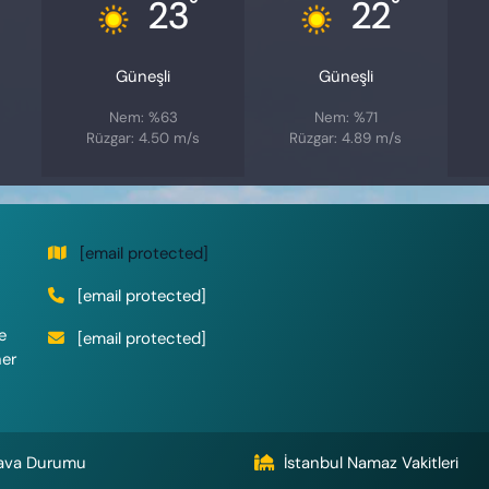
°
°
23
22
Güneşli
Güneşli
Nem: %63
Nem: %71
Rüzgar: 4.50 m/s
Rüzgar: 4.89 m/s
[email protected]
[email protected]
e
[email protected]
her
ava Durumu
İstanbul Namaz Vakitleri