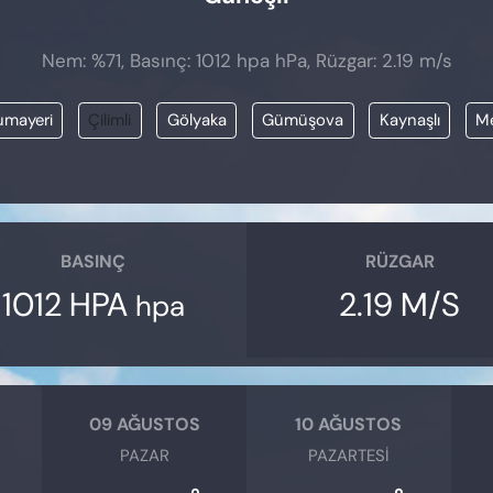
Nem: %71, Basınç: 1012 hpa hPa, Rüzgar: 2.19 m/s
mayeri
Çilimli
Gölyaka
Gümüşova
Kaynaşlı
Me
BASINÇ
RÜZGAR
1012 HPA
2.19 M/S
hpa
09 AĞUSTOS
10 AĞUSTOS
PAZAR
PAZARTESI