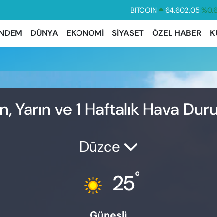
BITCOIN
64.602,05
%0.
DOLAR
47,6006
%0.
NDEM
DÜNYA
EKONOMİ
SİYASET
ÖZEL HABER
K
EURO
55,0250
%0.
STERLİN
64,2398
%0
GRAM ALTIN
6513.94
%0.
BİST100
13.768
%4
ün, Yarın ve 1 Haftalık Hava Du
Düzce
°
25
Güneşli