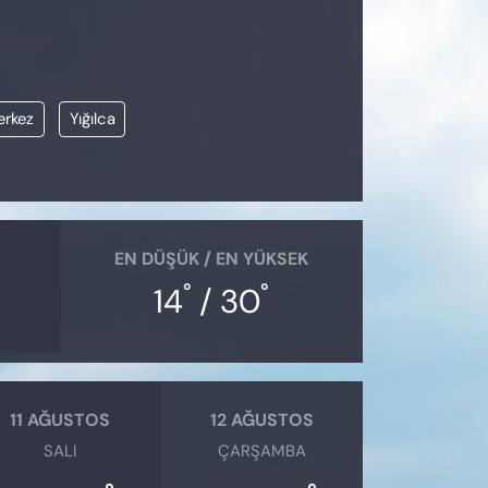
rkez
Yığılca
EN DÜŞÜK / EN YÜKSEK
°
°
14
/ 30
11 AĞUSTOS
12 AĞUSTOS
SALI
ÇARŞAMBA