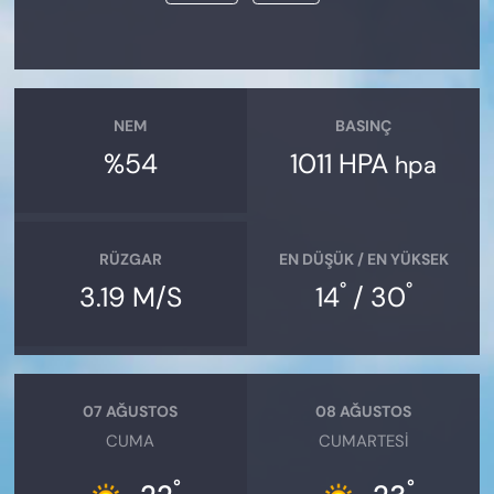
NEM
BASINÇ
%54
1011 HPA
hpa
RÜZGAR
EN DÜŞÜK / EN YÜKSEK
°
°
3.19 M/S
14
/ 30
07 AĞUSTOS
08 AĞUSTOS
CUMA
CUMARTESI
°
°