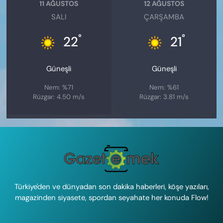
11 AĞUSTOS
12 AĞUSTOS
SALI
ÇARŞAMBA
°
°
22
21
Güneşli
Güneşli
Nem: %71
Nem: %61
Rüzgar: 4.50 m/s
Rüzgar: 3.81 m/s
Türkiye'den ve dünyadan son dakika haberleri, köşe yazıları,
magazinden siyasete, spordan seyahate her konuda Flow!