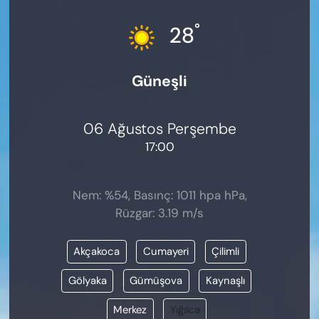
KADIN
°
28
SAĞLIK
Güneşli
SPOR
KÜLTÜR-SANAT
06 Ağustos Perşembe
17:00
MAGAZİN
ÖZEL HABER
Nem: %54, Basınç: 1011 hpa hPa,
Rüzgar: 3.19 m/s
YAZAR KÖŞESİ
Akçakoca
Cumayeri
Çilimli
SİYASET
Gölyaka
Gümüşova
Kaynaşlı
VAN VE DİYARBAKIR HABERLERİ
Merkez
Yığılca