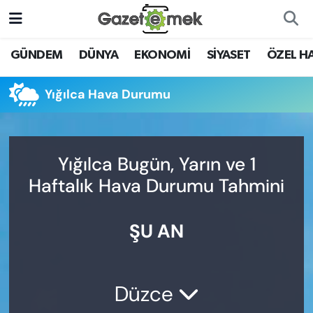
DÜNYA
Nöbetçi Eczaneler
GÜNDEM
DÜNYA
EKONOMİ
SİYASET
ÖZEL H
EKONOMİ
Hava Durumu
Yığılca Hava Durumu
EMEK HABERLERİ
İstanbul Namaz Vakitleri
YENİ MEDYADA EMEK
Trafik Durumu
Yığılca Bugün, Yarın ve 1
GAZETECİLİĞİNİ GELİŞTİRMEK
Haftalık Hava Durumu Tahmini
Süper Lig Puan Durumu ve Fikstür
FAYDALI BİLGİLER
ŞU AN
Tüm Manşetler
GÜNDEM
Son Dakika Haberleri
EĞİTİM
Düzce
Haber Arşivi