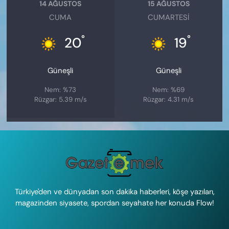
14 AĞUSTOS
15 AĞUSTOS
CUMA
CUMARTESI
°
°
20
19
Güneşli
Güneşli
Nem: %73
Nem: %69
Rüzgar: 5.39 m/s
Rüzgar: 4.31 m/s
Türkiye'den ve dünyadan son dakika haberleri, köşe yazıları,
magazinden siyasete, spordan seyahate her konuda Flow!