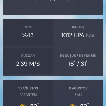
NEM
BASINÇ
%43
1012 HPA
hpa
RÜZGAR
EN DÜŞÜK / EN YÜKSEK
°
°
2.39 M/S
16
/ 31
10 AĞUSTOS
11 AĞUSTOS
PAZARTESI
SALI
°
°