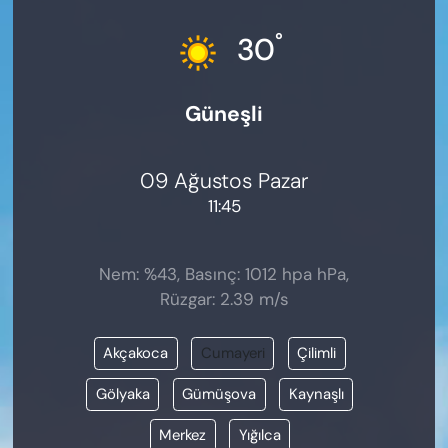
KADIN
°
30
SAĞLIK
Güneşli
SPOR
KÜLTÜR-SANAT
09 Ağustos Pazar
11:45
MAGAZİN
ÖZEL HABER
Nem: %43, Basınç: 1012 hpa hPa,
Rüzgar: 2.39 m/s
YAZAR KÖŞESİ
Akçakoca
Cumayeri
Çilimli
SİYASET
Gölyaka
Gümüşova
Kaynaşlı
VAN VE DİYARBAKIR HABERLERİ
Merkez
Yığılca