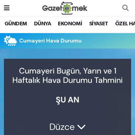
DÜNYA
Nöbetçi Eczaneler
GÜNDEM
DÜNYA
EKONOMİ
SİYASET
ÖZEL H
EKONOMİ
Hava Durumu
Cumayeri Hava Durumu
EMEK HABERLERİ
İstanbul Namaz Vakitleri
YENİ MEDYADA EMEK
Trafik Durumu
Cumayeri Bugün, Yarın ve 1
GAZETECİLİĞİNİ GELİŞTİRMEK
Haftalık Hava Durumu Tahmini
Süper Lig Puan Durumu ve Fikstür
FAYDALI BİLGİLER
ŞU AN
Tüm Manşetler
GÜNDEM
Son Dakika Haberleri
EĞİTİM
Düzce
Haber Arşivi