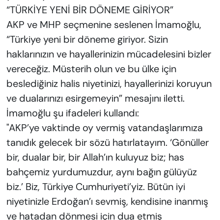
“TÜRKİYE YENİ BİR DÖNEME GİRİYOR”
AKP ve MHP seçmenine seslenen İmamoğlu,
“Türkiye yeni bir döneme giriyor. Sizin
haklarınızın ve hayallerinizin mücadelesini bizler
vereceğiz. Müsterih olun ve bu ülke için
beslediğiniz halis niyetinizi, hayallerinizi koruyun
ve dualarınızı esirgemeyin” mesajını iletti.
İmamoğlu şu ifadeleri kullandı:
"AKP’ye vaktinde oy vermiş vatandaşlarımıza
tanıdık gelecek bir sözü hatırlatayım. ‘Gönüller
bir, dualar bir, bir Allah’ın kuluyuz biz; has
bahçemiz yurdumuzdur, aynı bağın gülüyüz
biz.’ Biz, Türkiye Cumhuriyeti’yiz. Bütün iyi
niyetinizle Erdoğan’ı sevmiş, kendisine inanmış
ve hatadan dönmesi için dua etmiş