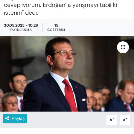
KADIN
cevaplıyorum. Erdoğan’la yarışmayı tabii ki
isterim" dedi.
SAĞLIK
30.05.2025 - 10:26
15
YAYINLANMA
GÖSTERIM
SPOR
KÜLTÜR-SANAT
MAGAZİN
ÖZEL HABER
YAZAR KÖŞESİ
SİYASET
Paylaş
-
+
A
A
VAN VE DİYARBAKIR HABERLERİ