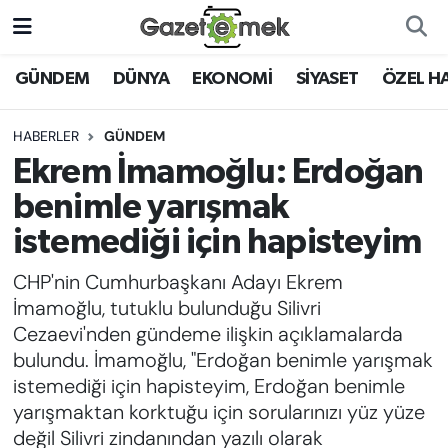
DÜNYA
Nöbetçi Eczaneler
GÜNDEM
DÜNYA
EKONOMİ
SİYASET
ÖZEL H
EKONOMİ
Hava Durumu
HABERLER
GÜNDEM
Ekrem İmamoğlu: Erdoğan
EMEK HABERLERİ
İstanbul Namaz Vakitleri
benimle yarışmak
YENİ MEDYADA EMEK
Trafik Durumu
istemediği için hapisteyim
GAZETECİLİĞİNİ GELİŞTİRMEK
CHP'nin Cumhurbaşkanı Adayı Ekrem
Süper Lig Puan Durumu ve Fikstür
FAYDALI BİLGİLER
İmamoğlu, tutuklu bulunduğu Silivri
Tüm Manşetler
Cezaevi'nden gündeme ilişkin açıklamalarda
GÜNDEM
bulundu. İmamoğlu, "Erdoğan benimle yarışmak
Son Dakika Haberleri
istemediği için hapisteyim, Erdoğan benimle
EĞİTİM
yarışmaktan korktuğu için sorularınızı yüz yüze
Haber Arşivi
değil Silivri zindanından yazılı olarak