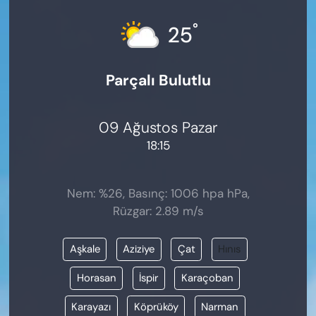
KADIN
°
25
SAĞLIK
Parçalı Bulutlu
SPOR
KÜLTÜR-SANAT
09 Ağustos Pazar
18:15
MAGAZİN
ÖZEL HABER
Nem: %26, Basınç: 1006 hpa hPa,
Rüzgar: 2.89 m/s
YAZAR KÖŞESİ
Aşkale
Aziziye
Çat
Hınıs
SİYASET
Horasan
İspir
Karaçoban
VAN VE DİYARBAKIR HABERLERİ
Karayazı
Köprüköy
Narman