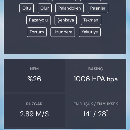
Oltu
Olur
Palandöken
Pasinler
Pazaryolu
Şenkaya
Tekman
Tortum
Uzundere
Yakutiye
NEM
BASINÇ
%26
1006 HPA
hpa
RÜZGAR
EN DÜŞÜK / EN YÜKSEK
°
°
2.89 M/S
14
/ 28