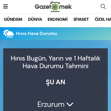
DÜNYA
Nöbetçi Eczaneler
GÜNDEM
DÜNYA
EKONOMİ
SİYASET
ÖZEL H
EKONOMİ
Hava Durumu
Hınıs Hava Durumu
EMEK HABERLERİ
İstanbul Namaz Vakitleri
YENİ MEDYADA EMEK
Trafik Durumu
Hınıs Bugün, Yarın ve 1 Haftalık
GAZETECİLİĞİNİ GELİŞTİRMEK
Hava Durumu Tahmini
Süper Lig Puan Durumu ve Fikstür
FAYDALI BİLGİLER
ŞU AN
Tüm Manşetler
GÜNDEM
Son Dakika Haberleri
EĞİTİM
Erzurum
Haber Arşivi