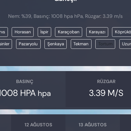
Nem: %39, Basınç: 1008 hpa hPa, Rüzgar: 3.39 m/s
nıs
Horasan
İspir
Karaçoban
Karayazı
Köprükö
inler
Pazaryolu
Şenkaya
Tekman
Tortum
Uzu
BASINÇ
RÜZGAR
1008 HPA
3.39 M/S
hpa
12 AĞUSTOS
13 AĞUSTOS