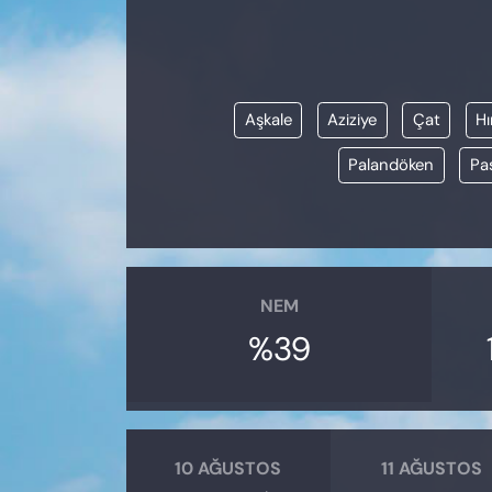
KADIN
SAĞLIK
Aşkale
Aziziye
Çat
Hı
SPOR
Palandöken
Pas
KÜLTÜR-SANAT
MAGAZİN
ÖZEL HABER
NEM
%39
YAZAR KÖŞESİ
SİYASET
VAN VE DİYARBAKIR HABERLERİ
10 AĞUSTOS
11 AĞUSTOS