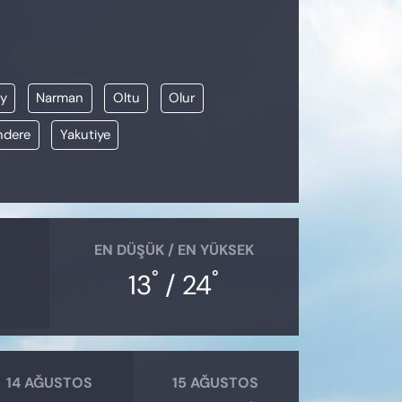
y
Narman
Oltu
Olur
ndere
Yakutiye
EN DÜŞÜK / EN YÜKSEK
°
°
13
/ 24
14 AĞUSTOS
15 AĞUSTOS