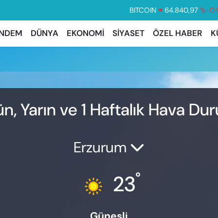
BITCOIN
64.840,97
%-0.
DOLAR
47,7436
%0.
NDEM
DÜNYA
EKONOMİ
SİYASET
ÖZEL HABER
K
EURO
55,2510
%0.
u
STERLİN
64,4811
%0.
GRAM ALTIN
6660.55
%
BİST100
13.779
%-
n, Yarın ve 1 Haftalık Hava Du
Erzurum
°
23
Güneşli