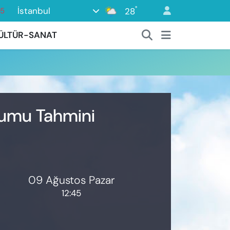
°
İstanbul
28
15
18
ÜLTÜR-SANAT
32
38
0
14
rumu Tahmini
09 Ağustos Pazar
12:45