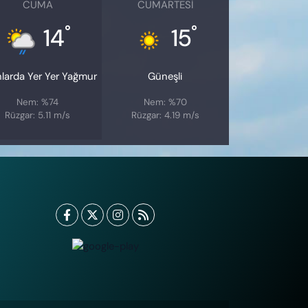
CUMA
CUMARTESI
°
°
14
15
nlarda Yer Yer Yağmur
Güneşli
Nem: %74
Nem: %70
Rüzgar: 5.11 m/s
Rüzgar: 4.19 m/s