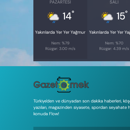
PAZARTESI
SALI
°
°
14
15
Yakınlarda Yer Yer Yağmur
Yakınlarda Yer Yer Y
Nem: %79
Nem: %70
Rüzgar: 3.00 m/s
Rüzgar: 4.39 m/s
Türkiye'den ve dünyadan son dakika haberleri, köş
yazıları, magazinden siyasete, spordan seyahate 
konuda Flow!