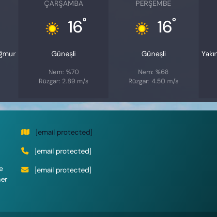
ÇARŞAMBA
PERŞEMBE
°
°
16
16
ağmur
Güneşli
Güneşli
Yakı
Nem: %70
Nem: %68
Rüzgar: 2.89 m/s
Rüzgar: 4.50 m/s
[email protected]
[email protected]
e
[email protected]
her