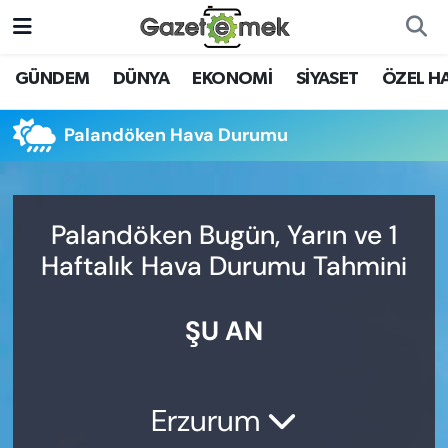
DÜNYA
Nöbetçi Eczaneler
GÜNDEM
DÜNYA
EKONOMİ
SİYASET
ÖZEL H
EKONOMİ
Hava Durumu
Palandöken Hava Durumu
EMEK HABERLERİ
İstanbul Namaz Vakitleri
YENİ MEDYADA EMEK
Trafik Durumu
Palandöken Bugün, Yarın ve 1
GAZETECİLİĞİNİ GELİŞTİRMEK
Haftalık Hava Durumu Tahmini
Süper Lig Puan Durumu ve Fikstür
FAYDALI BİLGİLER
ŞU AN
Tüm Manşetler
GÜNDEM
Son Dakika Haberleri
EĞİTİM
Erzurum
Haber Arşivi