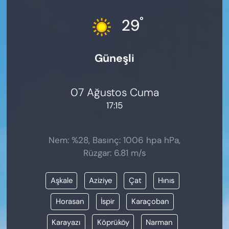
KADIN
°
29
SAĞLIK
Güneşli
SPOR
KÜLTÜR-SANAT
07 Ağustos Cuma
17:15
MAGAZİN
ÖZEL HABER
Nem: %28, Basınç: 1006 hpa hPa,
Rüzgar: 6.81 m/s
YAZAR KÖŞESİ
Aşkale
Aziziye
Çat
Hınıs
SİYASET
Horasan
İspir
Karaçoban
VAN VE DİYARBAKIR HABERLERİ
Karayazı
Köprüköy
Narman