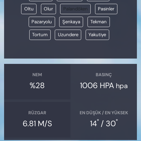
Oltu
Olur
Palandöken
Pasinler
Pazaryolu
Şenkaya
Tekman
Tortum
Uzundere
Yakutiye
NEM
BASINÇ
%28
1006 HPA
hpa
RÜZGAR
EN DÜŞÜK / EN YÜKSEK
°
°
6.81 M/S
14
/ 30