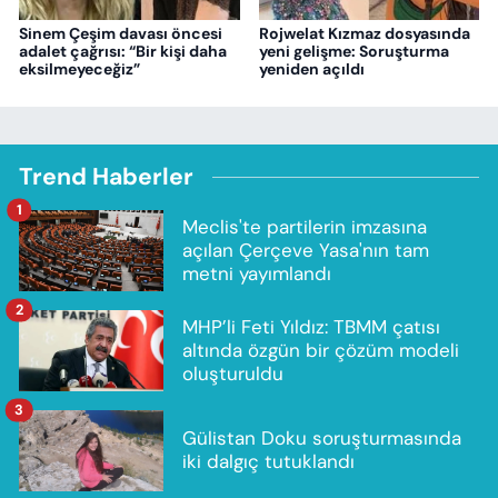
Sinem Çeşim davası öncesi
Rojwelat Kızmaz dosyasında
adalet çağrısı: “Bir kişi daha
yeni gelişme: Soruşturma
eksilmeyeceğiz”
yeniden açıldı
Trend Haberler
1
Meclis'te partilerin imzasına
açılan Çerçeve Yasa'nın tam
metni yayımlandı
2
MHP’li Feti Yıldız: TBMM çatısı
altında özgün bir çözüm modeli
oluşturuldu
3
Gülistan Doku soruşturmasında
iki dalgıç tutuklandı