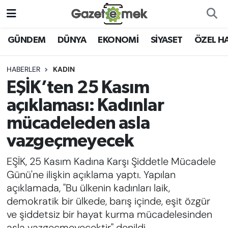
DÜNYA
Nöbetçi Eczaneler
GÜNDEM
DÜNYA
EKONOMİ
SİYASET
ÖZEL H
EKONOMİ
Hava Durumu
HABERLER
KADIN
EŞİK’ten 25 Kasım
EMEK HABERLERİ
İstanbul Namaz Vakitleri
açıklaması: Kadınlar
YENİ MEDYADA EMEK
Trafik Durumu
mücadeleden asla
GAZETECİLİĞİNİ GELİŞTİRMEK
vazgeçmeyecek
Süper Lig Puan Durumu ve Fikstür
FAYDALI BİLGİLER
EŞİK, 25 Kasım Kadına Karşı Şiddetle Mücadele
Tüm Manşetler
Günü'ne ilişkin açıklama yaptı. Yapılan
GÜNDEM
açıklamada, "Bu ülkenin kadınları laik,
Son Dakika Haberleri
demokratik bir ülkede, barış içinde, eşit özgür
EĞİTİM
ve şiddetsiz bir hayat kurma mücadelesinden
Haber Arşivi
asla vazgeçmeyecektir" denildi.