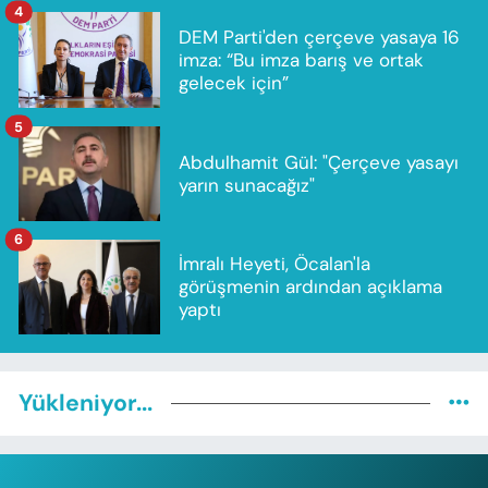
4
DEM Parti'den çerçeve yasaya 16
imza: “Bu imza barış ve ortak
gelecek için”
5
Abdulhamit Gül: "Çerçeve yasayı
yarın sunacağız"
6
İmralı Heyeti, Öcalan'la
görüşmenin ardından açıklama
yaptı
Yükleniyor...