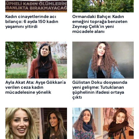
Kadın cinayetlerinde acı
Ormandaki Bahçe: Kadın
bilanço: 6 ayda 150 kadın
emeğini toprağa benzeten
yaşamını yitirdi
Zeynep Çelik'in yeni
mücadele alanı
Ayla Akat Ata: Ayşe Gökkan'a
Gülistan Doku dosyasında
verilen ceza kadın
yeni gelişme: Tutuklanan
mücadelesine yönelik
şüphelinin ifadesi ortaya
çıktı