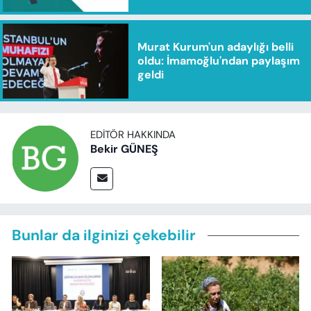
Murat Kurum'un adaylığı belli
oldu: İmamoğlu'ndan paylaşım
geldi
EDITÖR HAKKINDA
Bekir GÜNEŞ
Bunlar da ilginizi çekebilir