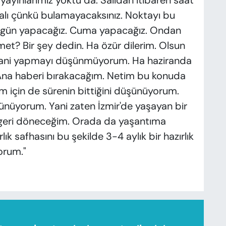
yayınlarımız yoktu da. Salıdan itibaren saat
alı çünkü bulamayacaksınız. Noktayı bu
ugün yapacağız. Cuma yapacağız. Ondan
t? Bir şey dedin. Ha özür dilerim. Olsun
 Yani yapmayı düşünmüyorum. Ha haziranda
Ana haberi bırakacağım. Netim bu konuda
m için de sürenin bittiğini düşünüyorum.
ünüyorum. Yani zaten İzmir'de yaşayan bir
r geri döneceğim. Orada da yaşantıma
 safhasını bu şekilde 3-4 aylık bir hazırlık
orum."