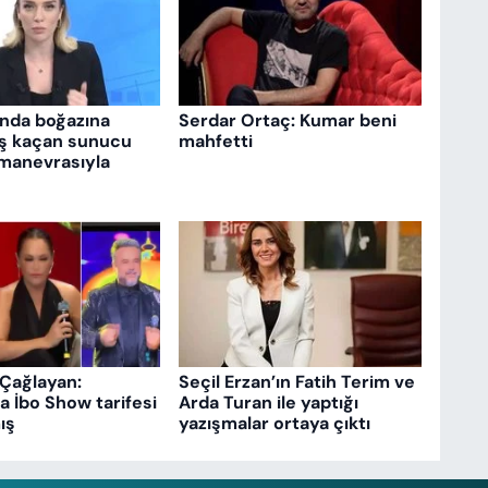
ında boğazına
Serdar Ortaç: Kumar beni
ş kaçan sunucu
mahfetti
manevrasıyla
Çağlayan:
Seçil Erzan’ın Fatih Terim ve
a İbo Show tarifesi
Arda Turan ile yaptığı
ış
yazışmalar ortaya çıktı