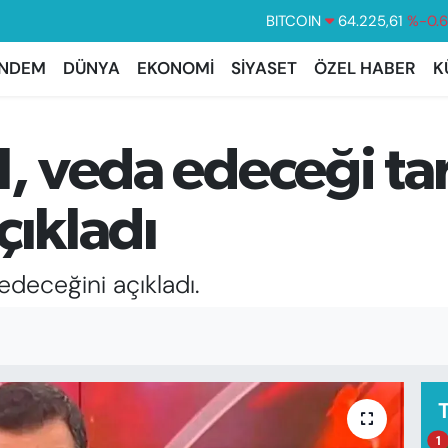
DOLAR
47,6704
%
EURO
55,0406
%-0.
NDEM
DÜNYA
EKONOMİ
SİYASET
ÖZEL HABER
K
STERLİN
64,2143
%
GRAM ALTIN
6510.40
%0.
l, veda edeceği tar
BİST100
13.799
%7
çıkladı
edeceğini açıkladı.
1