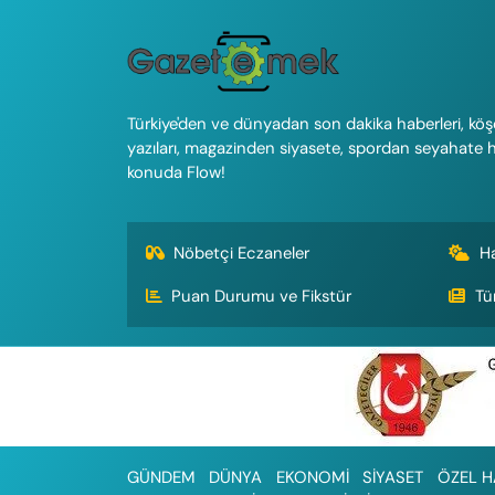
Türkiye'den ve dünyadan son dakika haberleri, köş
yazıları, magazinden siyasete, spordan seyahate 
konuda Flow!
Nöbetçi Eczaneler
H
Puan Durumu ve Fikstür
Tü
GÜNDEM
DÜNYA
EKONOMİ
SİYASET
ÖZEL H