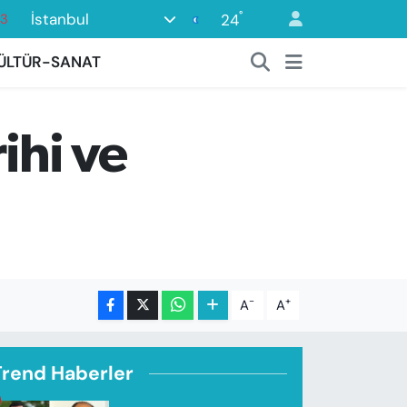
°
İstanbul
24
0
08
ÜLTÜR-SANAT
0
45
ihi ve
0
-
+
A
A
Trend Haberler