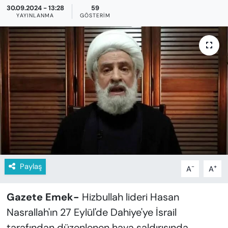
KADIN
30.09.2024 - 13:28
59
YAYINLANMA
GÖSTERIM
SAĞLIK
SPOR
KÜLTÜR-SANAT
MAGAZİN
ÖZEL HABER
YAZAR KÖŞESİ
Paylaş
-
+
A
A
SİYASET
Gazete Emek-
Hizbullah lideri Hasan
Nasrallah'ın 27 Eylül'de Dahiye'ye İsrail
VAN VE DİYARBAKIR HABERLERİ
tarafından düzenlenen hava saldırısında