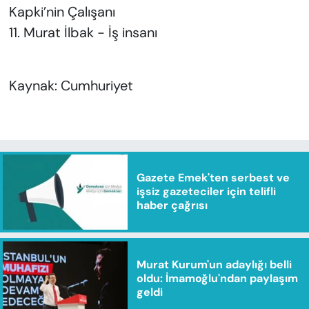
Kapki’nin Çalışanı
11. Murat İlbak - İş insanı
Kaynak: Cumhuriyet
Gazete Emek'ten serbest ve
işsiz gazeteciler için telifli
haber çağrısı
Murat Kurum'un adaylığı belli
oldu: İmamoğlu'ndan paylaşım
geldi