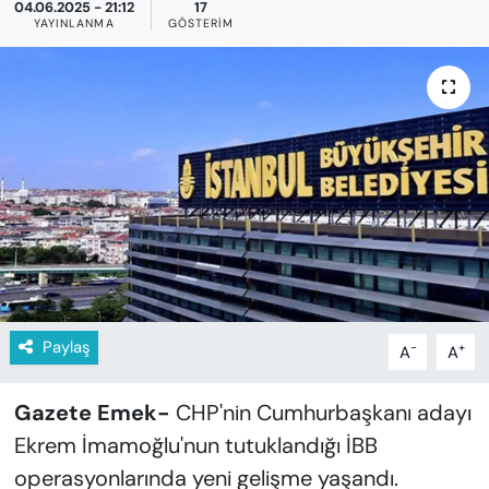
KADIN
04.06.2025 - 21:12
17
YAYINLANMA
GÖSTERIM
SAĞLIK
SPOR
KÜLTÜR-SANAT
MAGAZİN
ÖZEL HABER
YAZAR KÖŞESİ
Paylaş
-
+
A
A
SİYASET
Gazete Emek-
CHP'nin Cumhurbaşkanı adayı
Ekrem İmamoğlu'nun tutuklandığı İBB
VAN VE DİYARBAKIR HABERLERİ
operasyonlarında yeni gelişme yaşandı.