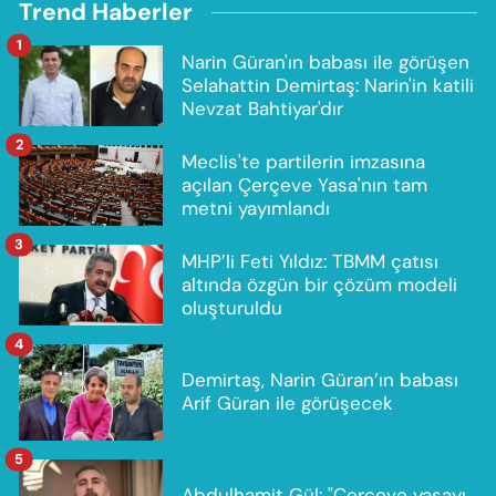
Trend Haberler
1
Narin Güran'ın babası ile görüşen
Selahattin Demirtaş: Narin'in katili
Nevzat Bahtiyar'dır
2
Meclis'te partilerin imzasına
açılan Çerçeve Yasa'nın tam
metni yayımlandı
3
MHP’li Feti Yıldız: TBMM çatısı
altında özgün bir çözüm modeli
oluşturuldu
4
Demirtaş, Narin Güran’ın babası
Arif Güran ile görüşecek
5
Abdulhamit Gül: "Çerçeve yasayı