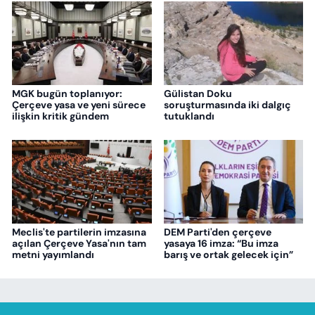
MGK bugün toplanıyor:
Gülistan Doku
Çerçeve yasa ve yeni sürece
soruşturmasında iki dalgıç
ilişkin kritik gündem
tutuklandı
Meclis'te partilerin imzasına
DEM Parti'den çerçeve
açılan Çerçeve Yasa'nın tam
yasaya 16 imza: “Bu imza
metni yayımlandı
barış ve ortak gelecek için”