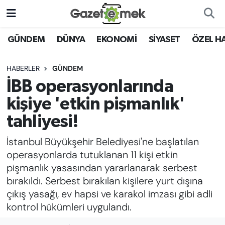
DÜNYA
Nöbetçi Eczaneler
GÜNDEM
DÜNYA
EKONOMİ
SİYASET
ÖZEL H
EKONOMİ
Hava Durumu
HABERLER
GÜNDEM
İBB operasyonlarında
EMEK HABERLERİ
İstanbul Namaz Vakitleri
kişiye 'etkin pişmanlık'
YENİ MEDYADA EMEK
Trafik Durumu
tahliyesi!
GAZETECİLİĞİNİ GELİŞTİRMEK
İstanbul Büyükşehir Belediyesi'ne başlatılan
Süper Lig Puan Durumu ve Fikstür
FAYDALI BİLGİLER
operasyonlarda tutuklanan 11 kişi etkin
Tüm Manşetler
pişmanlık yasasından yararlanarak serbest
GÜNDEM
bırakıldı. Serbest bırakılan kişilere yurt dışına
Son Dakika Haberleri
çıkış yasağı, ev hapsi ve karakol imzası gibi adli
EĞİTİM
kontrol hükümleri uygulandı.
Haber Arşivi