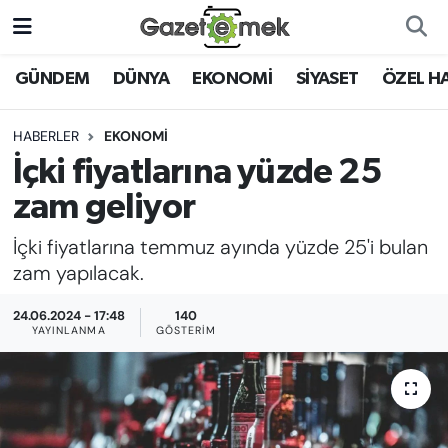
DÜNYA
Nöbetçi Eczaneler
GÜNDEM
DÜNYA
EKONOMİ
SİYASET
ÖZEL H
EKONOMİ
Hava Durumu
HABERLER
EKONOMİ
İçki fiyatlarına yüzde 25
EMEK HABERLERİ
İstanbul Namaz Vakitleri
zam geliyor
YENİ MEDYADA EMEK
Trafik Durumu
İçki fiyatlarına temmuz ayında yüzde 25'i bulan
GAZETECİLİĞİNİ GELİŞTİRMEK
zam yapılacak.
Süper Lig Puan Durumu ve Fikstür
FAYDALI BİLGİLER
24.06.2024 - 17:48
140
Tüm Manşetler
YAYINLANMA
GÖSTERIM
GÜNDEM
Son Dakika Haberleri
EĞİTİM
Haber Arşivi