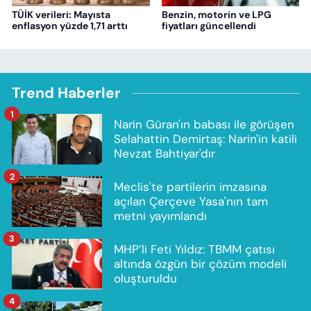
TÜİK verileri: Mayısta
Benzin, motorin ve LPG
enflasyon yüzde 1,71 arttı
fiyatları güncellendi
Trend Haberler
1
Narin Güran'ın babası ile görüşen
Selahattin Demirtaş: Narin'in katili
Nevzat Bahtiyar'dır
2
Meclis'te partilerin imzasına
açılan Çerçeve Yasa'nın tam
metni yayımlandı
3
MHP’li Feti Yıldız: TBMM çatısı
altında özgün bir çözüm modeli
oluşturuldu
4