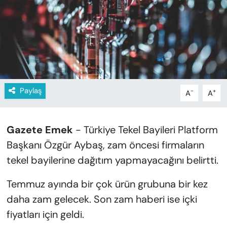
KADIN
SAĞLIK
SPOR
KÜLTÜR-SANAT
Paylaş
-
+
A
A
MAGAZİN
Gazete Emek
- Türkiye Tekel Bayileri Platform
ÖZEL HABER
Başkanı Özgür Aybaş, zam öncesi firmaların
tekel bayilerine dağıtım yapmayacağını belirtti.
YAZAR KÖŞESİ
Temmuz ayında bir çok ürün grubuna bir kez
SİYASET
daha zam gelecek. Son zam haberi ise içki
VAN VE DİYARBAKIR HABERLERİ
fiyatları için geldi.