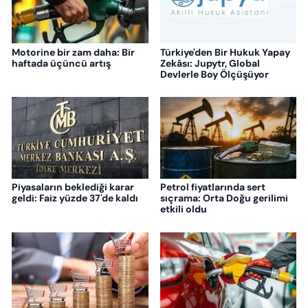
Motorine bir zam daha: Bir
Türkiye'den Bir Hukuk Yapay
haftada üçüncü artış
Zekâsı: Jupytr, Global
Devlerle Boy Ölçüşüyor
Piyasaların beklediği karar
Petrol fiyatlarında sert
geldi: Faiz yüzde 37'de kaldı
sıçrama: Orta Doğu gerilimi
etkili oldu