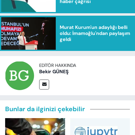
haber çağrısı
Murat Kurum'un adaylığı belli
oldu: İmamoğlu'ndan paylaşım
geldi
EDITÖR HAKKINDA
Bekir GÜNEŞ
Bunlar da ilginizi çekebilir