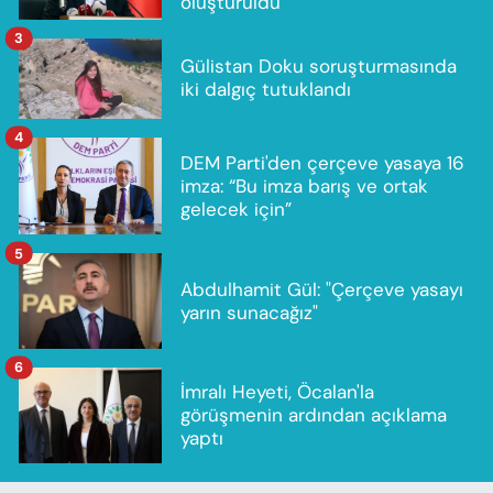
oluşturuldu
3
Gülistan Doku soruşturmasında
iki dalgıç tutuklandı
4
DEM Parti'den çerçeve yasaya 16
imza: “Bu imza barış ve ortak
gelecek için”
5
Abdulhamit Gül: "Çerçeve yasayı
yarın sunacağız"
6
İmralı Heyeti, Öcalan'la
görüşmenin ardından açıklama
yaptı