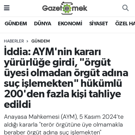
DÜNYA
Nöbetçi Eczaneler
GÜNDEM
DÜNYA
EKONOMİ
SİYASET
ÖZEL H
EKONOMİ
Hava Durumu
HABERLER
GÜNDEM
İddia: AYM'nin kararı
EMEK HABERLERİ
İstanbul Namaz Vakitleri
yürürlüğe girdi, "örgüt
YENİ MEDYADA EMEK
Trafik Durumu
üyesi olmadan örgüt adına
GAZETECİLİĞİNİ GELİŞTİRMEK
suç işlemekten" hükümlü
Süper Lig Puan Durumu ve Fikstür
FAYDALI BİLGİLER
200'den fazla kişi tahliye
Tüm Manşetler
edildi
GÜNDEM
Son Dakika Haberleri
Anayasa Mahkemesi (AYM), 5 Kasım 2024’te
EĞİTİM
aldığı kararla "terör örgütüne üye olmamakla
Haber Arşivi
beraber örgüt adına suç işlemekten"