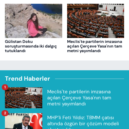
Gülistan Doku
Meclis'te partilerin imzasına
soruşturmasında iki dalgıç
açılan Çerçeve Yasa'nın tam
tutuklandı
metni yayımlandı
Trend Haberler
1
Meclis'te partilerin imzasına
açılan Çerçeve Yasa'nın tam
metni yayımlandı
2
MHP’li Feti Yıldız: TBMM çatısı
altında özgün bir çözüm modeli