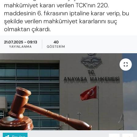
KADIN
mahkûmiyet kararı verilen TCK’nın 220.
maddesinin 6. fıkrasının iptaline karar verip, bu
SAĞLIK
şekilde verilen mahkûmiyet kararlarını suç
olmaktan çıkardı.
SPOR
21.07.2025 - 09:13
40
YAYINLANMA
GÖSTERIM
KÜLTÜR-SANAT
MAGAZİN
ÖZEL HABER
YAZAR KÖŞESİ
SİYASET
VAN VE DİYARBAKIR HABERLERİ