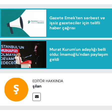
Gazete Emek'ten serbest ve
işsiz gazeteciler için telifli
haber çağrısı
Murat Kurum'un adaylığı belli
oldu: İmamoğlu'ndan paylaşım
geldi
EDITÖR HAKKINDA
şilan