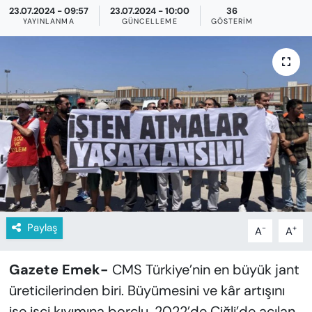
KADIN
23.07.2024 - 09:57
23.07.2024 - 10:00
36
YAYINLANMA
GÜNCELLEME
GÖSTERIM
SAĞLIK
SPOR
KÜLTÜR-SANAT
MAGAZİN
ÖZEL HABER
YAZAR KÖŞESİ
Paylaş
-
+
A
A
SİYASET
Gazete Emek-
CMS Türkiye’nin en büyük jant
üreticilerinden biri. Büyümesini ve kâr artışını
VAN VE DİYARBAKIR HABERLERİ
ise işçi kıyımına borçlu. 2022’de Çiğli’de açılan