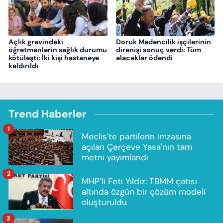
Açlık grevindeki
Doruk Madencilik işçilerinin
öğretmenlerin sağlık durumu
direnişi sonuç verdi: Tüm
kötüleşti: İki kişi hastaneye
alacaklar ödendi
kaldırıldı
Trend Haberler
1
Meclis'te partilerin imzasına
açılan Çerçeve Yasa'nın tam
metni yayımlandı
2
MHP’li Feti Yıldız: TBMM çatısı
altında özgün bir çözüm modeli
oluşturuldu
3