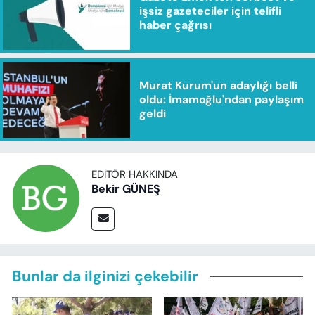
işsiz gazeteciler için telifli
haber çağrısı
Murat Kurum'un adaylığı belli
oldu: İmamoğlu'ndan paylaşım
geldi
EDITÖR HAKKINDA
Bekir GÜNEŞ
Bunlar da ilginizi çekebilir