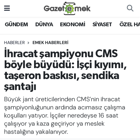
DÜNYA
Nöbetçi Eczaneler
GÜNDEM
DÜNYA
EKONOMİ
SİYASET
ÖZEL H
EKONOMİ
Hava Durumu
HABERLER
EMEK HABERLERİ
İhracat şampiyonu CMS
EMEK HABERLERİ
İstanbul Namaz Vakitleri
böyle büyüdü: İşçi kıyımı,
YENİ MEDYADA EMEK
Trafik Durumu
taşeron baskısı, sendika
GAZETECİLİĞİNİ GELİŞTİRMEK
şantajı
Süper Lig Puan Durumu ve Fikstür
FAYDALI BİLGİLER
Büyük jant üreticilerinden CMS’nin ihracat
Tüm Manşetler
şampiyonluğunun ardında acımasız çalışma
GÜNDEM
koşulları yatıyor. İşçiler neredeyse 16 saat
Son Dakika Haberleri
çalışıyor ya kaza geçiriyor ya meslek
EĞİTİM
hastalığına yakalanıyor.
Haber Arşivi