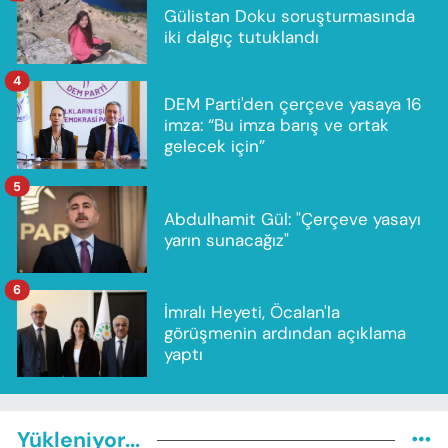
Gülistan Doku soruşturmasında
iki dalgıç tutuklandı
4
DEM Parti'den çerçeve yasaya 16
imza: “Bu imza barış ve ortak
gelecek için”
5
Abdulhamit Gül: "Çerçeve yasayı
yarın sunacağız"
6
İmralı Heyeti, Öcalan'la
görüşmenin ardından açıklama
yaptı
Yükleniyor...