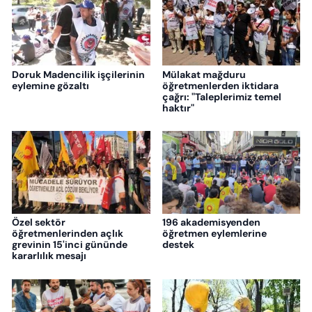
Doruk Madencilik işçilerinin
Mülakat mağduru
eylemine gözaltı
öğretmenlerden iktidara
çağrı: "Taleplerimiz temel
haktır"
Özel sektör
196 akademisyenden
öğretmenlerinden açlık
öğretmen eylemlerine
grevinin 15'inci gününde
destek
kararlılık mesajı