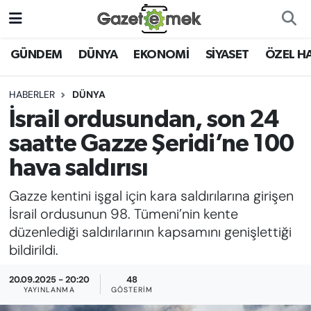
DÜNYA
Nöbetçi Eczaneler
GÜNDEM
DÜNYA
EKONOMİ
SİYASET
ÖZEL H
EKONOMİ
Hava Durumu
HABERLER
DÜNYA
İsrail ordusundan, son 24
EMEK HABERLERİ
İstanbul Namaz Vakitleri
saatte Gazze Şeridi’ne 100
YENİ MEDYADA EMEK
Trafik Durumu
hava saldırısı
GAZETECİLİĞİNİ GELİŞTİRMEK
Gazze kentini işgal için kara saldırılarına girişen
Süper Lig Puan Durumu ve Fikstür
FAYDALI BİLGİLER
İsrail ordusunun 98. Tümeni’nin kente
Tüm Manşetler
düzenlediği saldırılarının kapsamını genişlettiği
GÜNDEM
bildirildi.
Son Dakika Haberleri
20.09.2025 - 20:20
48
EĞİTİM
YAYINLANMA
GÖSTERIM
Haber Arşivi