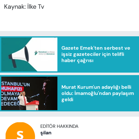
Kaynak: İlke Tv
Gazete Emek'ten serbest ve
işsiz gazeteciler için telifli
haber çağrısı
Murat Kurum'un adaylığı belli
oldu: İmamoğlu'ndan paylaşım
geldi
EDITÖR HAKKINDA
şilan