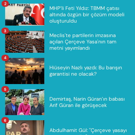
2
MHP’li Feti Yıldız: TBMM çatısı
altında özgün bir çözüm modeli
oluşturuldu
3
Meclis'te partilerin imzasına
açılan Çerçeve Yasa'nın tam
metni yayımlandı
4
Hiüseyin Nazlı yazdı: Bu barışın
garantisi ne olacak?
5
Demirtaş, Narin Güran’ın babası
Arif Güran ile görüşecek
6
Abdulhamit Gül: "Çerçeve yasayı