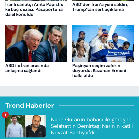
İranlı sanatçı Anita Papist’e
ABD’den İran’a yeni saldırı;
kırbaç cezası: Pasaportuna
Trump’tan sert açıklama
da el konuldu
ABD ile İran arasında
Paşinyan seçim zaferini
anlaşma sağlandı
duyurdu: Kazanan Ermeni
halkı oldu
Trend Haberler
1
Narin Güran'ın babası ile görüşen
Selahattin Demirtaş: Narin'in katili
Nevzat Bahtiyar'dır