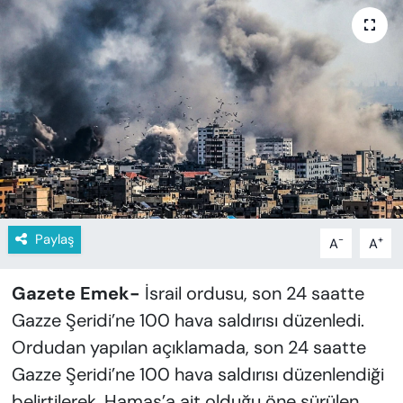
KADIN
SAĞLIK
SPOR
KÜLTÜR-SANAT
MAGAZİN
ÖZEL HABER
Paylaş
-
+
A
A
YAZAR KÖŞESİ
Gazete Emek-
İsrail ordusu, son 24 saatte
Gazze Şeridi’ne 100 hava saldırısı düzenledi.
SİYASET
Ordudan yapılan açıklamada, son 24 saatte
Gazze Şeridi’ne 100 hava saldırısı düzenlendiği
VAN VE DİYARBAKIR HABERLERİ
belirtilerek, Hamas’a ait olduğu öne sürülen