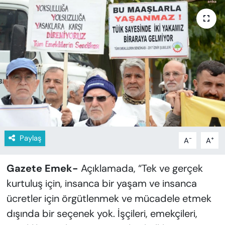
KADIN
SAĞLIK
SPOR
KÜLTÜR-SANAT
MAGAZİN
ÖZEL HABER
Paylaş
-
+
A
A
YAZAR KÖŞESİ
Gazete Emek-
Açıklamada, “Tek ve gerçek
kurtuluş için, insanca bir yaşam ve insanca
SİYASET
ücretler için örgütlenmek ve mücadele etmek
VAN VE DİYARBAKIR HABERLERİ
dışında bir seçenek yok. İşçileri, emekçileri,