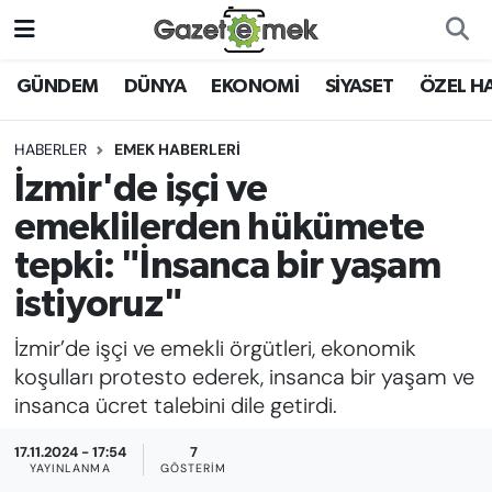
DÜNYA
Nöbetçi Eczaneler
GÜNDEM
DÜNYA
EKONOMİ
SİYASET
ÖZEL H
EKONOMİ
Hava Durumu
HABERLER
EMEK HABERLERİ
İzmir'de işçi ve
EMEK HABERLERİ
İstanbul Namaz Vakitleri
emeklilerden hükümete
YENİ MEDYADA EMEK
Trafik Durumu
tepki: "İnsanca bir yaşam
GAZETECİLİĞİNİ GELİŞTİRMEK
istiyoruz"
Süper Lig Puan Durumu ve Fikstür
FAYDALI BİLGİLER
İzmir’de işçi ve emekli örgütleri, ekonomik
Tüm Manşetler
koşulları protesto ederek, insanca bir yaşam ve
GÜNDEM
insanca ücret talebini dile getirdi.
Son Dakika Haberleri
EĞİTİM
17.11.2024 - 17:54
7
YAYINLANMA
GÖSTERIM
Haber Arşivi