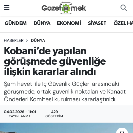
DÜNYA
Nöbetçi Eczaneler
GÜNDEM
DÜNYA
EKONOMİ
SİYASET
ÖZEL H
EKONOMİ
Hava Durumu
HABERLER
DÜNYA
Kobani’de yapılan
EMEK HABERLERİ
İstanbul Namaz Vakitleri
görüşmede güvenliğe
YENİ MEDYADA EMEK
Trafik Durumu
ilişkin kararlar alındı
GAZETECİLİĞİNİ GELİŞTİRMEK
Şam heyeti ile İç Güvenlik Güçleri arasındaki
Süper Lig Puan Durumu ve Fikstür
FAYDALI BİLGİLER
görüşmede, ortak güvenlik noktaları ve Kanaat
Tüm Manşetler
Önderleri Komitesi kurulması kararlaştırıldı.
GÜNDEM
04.02.2026 - 11:01
429
Son Dakika Haberleri
YAYINLANMA
GÖSTERIM
EĞİTİM
Haber Arşivi