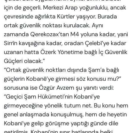
için de geçerli. Merkezi Arap yoğunluklu, ancak
çevresinde ağırlıkta Kürtler yaşıyor. Burada
ortak güvenlik noktası kurulacak. Aynı
zamanda Qerekozax’tan M4 yoluna kadar, yani
Sirrîn kavşağına kadar, oradan Çelebî’ye kadar
uzanan hatta Özerk Yönetime bağlı İç Güvenlik
Güçleri olacak.”
“Ortak güvenlik noktları dışında Şam’a bağlı
güçlerin Kobanê’ye girmesi söz konusu mu?”
sorusuna ise Özgür Avzem şu yanıtı verdi:
“Geçici Şam Hükümeti’nin Kobani’ye
girmeyeceğine yönelik tutum net. Bu konu hem
genel anlaşmada konuşulmuş, hem de heyetin
Kobani’ye gelip görüşme yaptığı günde dile
getirilmiş. Kobani’nin sınır hatlarında belki