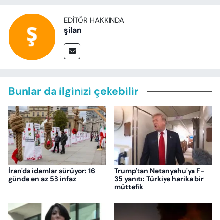
EDITÖR HAKKINDA
şilan
Bunlar da ilginizi çekebilir
İran'da idamlar sürüyor: 16
Trump'tan Netanyahu'ya F-
günde en az 58 infaz
35 yanıtı: Türkiye harika bir
müttefik