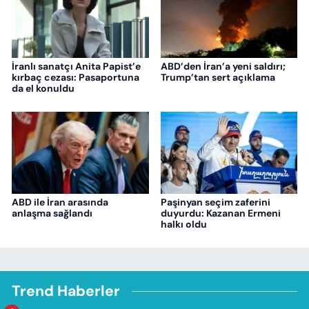
İranlı sanatçı Anita Papist’e
ABD’den İran’a yeni saldırı;
kırbaç cezası: Pasaportuna
Trump’tan sert açıklama
da el konuldu
ABD ile İran arasında
Paşinyan seçim zaferini
anlaşma sağlandı
duyurdu: Kazanan Ermeni
halkı oldu
Trend Haberler