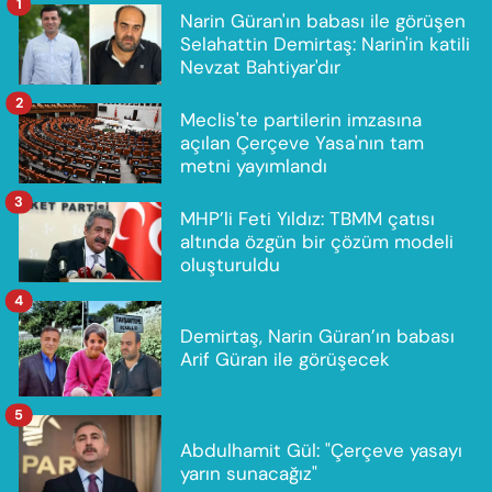
1
Narin Güran'ın babası ile görüşen
Selahattin Demirtaş: Narin'in katili
Nevzat Bahtiyar'dır
2
Meclis'te partilerin imzasına
açılan Çerçeve Yasa'nın tam
metni yayımlandı
3
MHP’li Feti Yıldız: TBMM çatısı
altında özgün bir çözüm modeli
oluşturuldu
4
Demirtaş, Narin Güran’ın babası
Arif Güran ile görüşecek
5
Abdulhamit Gül: "Çerçeve yasayı
yarın sunacağız"