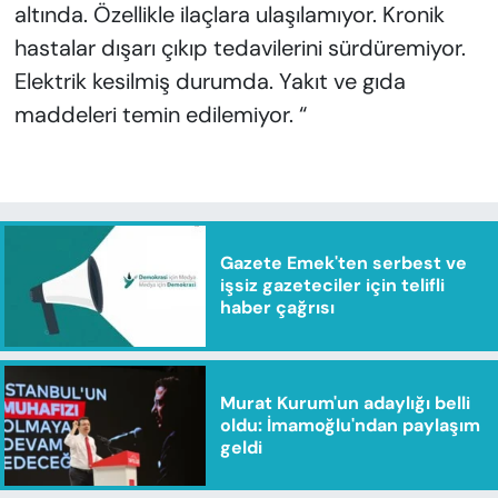
altında. Özellikle ilaçlara ulaşılamıyor. Kronik
hastalar dışarı çıkıp tedavilerini sürdüremiyor.
Elektrik kesilmiş durumda. Yakıt ve gıda
maddeleri temin edilemiyor. “
Gazete Emek'ten serbest ve
işsiz gazeteciler için telifli
haber çağrısı
Murat Kurum'un adaylığı belli
oldu: İmamoğlu'ndan paylaşım
geldi