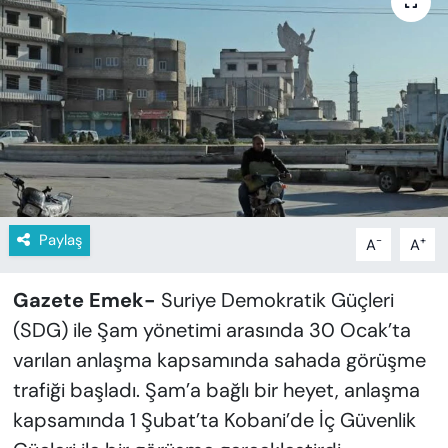
KADIN
SAĞLIK
SPOR
KÜLTÜR-SANAT
MAGAZİN
Paylaş
-
+
A
A
ÖZEL HABER
Gazete Emek-
Suriye Demokratik Güçleri
YAZAR KÖŞESİ
(SDG) ile Şam yönetimi arasında 30 Ocak’ta
varılan anlaşma kapsamında sahada görüşme
SİYASET
trafiği başladı. Şam’a bağlı bir heyet, anlaşma
VAN VE DİYARBAKIR HABERLERİ
kapsamında 1 Şubat’ta Kobani’de İç Güvenlik