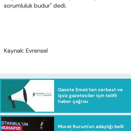
sorumluluk budur" dedi.
Kaynak: Evrensel
Gazete Emek'ten serbest ve
işsiz gazeteciler için telifli
haber çağrısı
Murat Kurum'un adaylığı belli