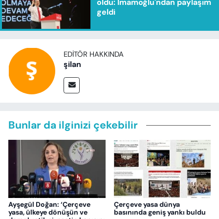
oldu: İmamoğlu'ndan paylaşım
geldi
EDITÖR HAKKINDA
şilan
Bunlar da ilginizi çekebilir
Ayşegül Doğan: ‘Çerçeve
Çerçeve yasa dünya
yasa, ülkeye dönüşün ve
basınında geniş yankı buldu