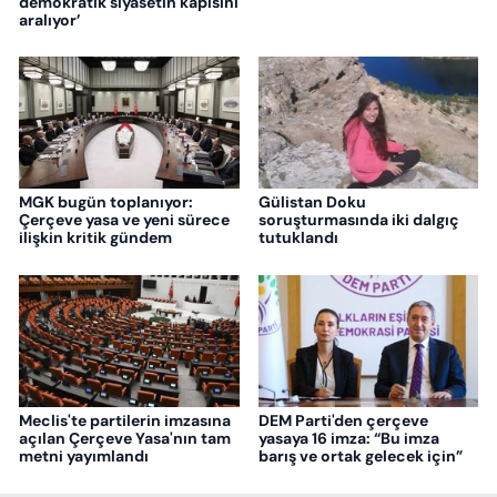
demokratik siyasetin kapısını
aralıyor’
MGK bugün toplanıyor:
Gülistan Doku
Çerçeve yasa ve yeni sürece
soruşturmasında iki dalgıç
ilişkin kritik gündem
tutuklandı
Meclis'te partilerin imzasına
DEM Parti'den çerçeve
açılan Çerçeve Yasa'nın tam
yasaya 16 imza: “Bu imza
metni yayımlandı
barış ve ortak gelecek için”