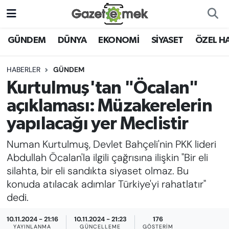
DÜNYA
Nöbetçi Eczaneler
GÜNDEM
DÜNYA
EKONOMİ
SİYASET
ÖZEL H
EKONOMİ
Hava Durumu
HABERLER
GÜNDEM
Kurtulmuş'tan "Öcalan"
EMEK HABERLERİ
İstanbul Namaz Vakitleri
açıklaması: Müzakerelerin
YENİ MEDYADA EMEK
Trafik Durumu
yapılacağı yer Meclistir
GAZETECİLİĞİNİ GELİŞTİRMEK
Numan Kurtulmuş, Devlet Bahçeli'nin PKK lideri
Süper Lig Puan Durumu ve Fikstür
FAYDALI BİLGİLER
Abdullah Öcalan'la ilgili çağrısına ilişkin "Bir eli
Tüm Manşetler
silahta, bir eli sandıkta siyaset olmaz. Bu
GÜNDEM
konuda atılacak adımlar Türkiye'yi rahatlatır"
Son Dakika Haberleri
dedi.
EĞİTİM
10.11.2024 - 21:16
10.11.2024 - 21:23
176
Haber Arşivi
YAYINLANMA
GÜNCELLEME
GÖSTERIM