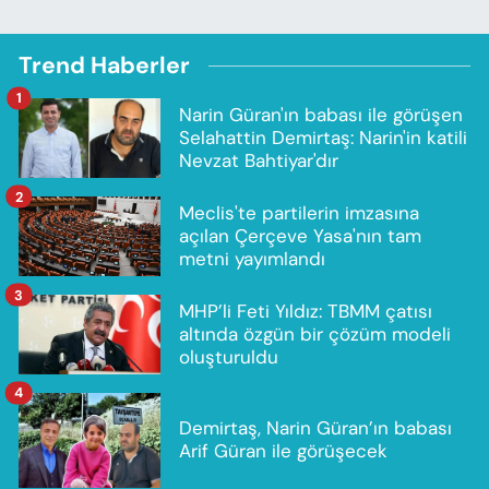
Trend Haberler
1
Narin Güran'ın babası ile görüşen
Selahattin Demirtaş: Narin'in katili
Nevzat Bahtiyar'dır
2
Meclis'te partilerin imzasına
açılan Çerçeve Yasa'nın tam
metni yayımlandı
3
MHP’li Feti Yıldız: TBMM çatısı
altında özgün bir çözüm modeli
oluşturuldu
4
Demirtaş, Narin Güran’ın babası
Arif Güran ile görüşecek