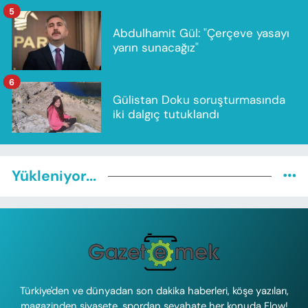
5
Abdulhamit Gül: "Çerçeve yasayı
yarın sunacağız"
6
Gülistan Doku soruşturmasında
iki dalgıç tutuklandı
Yükleniyor...
Türkiye'den ve dünyadan son dakika haberleri, köşe yazıları,
magazinden siyasete, spordan seyahate her konuda Flow!