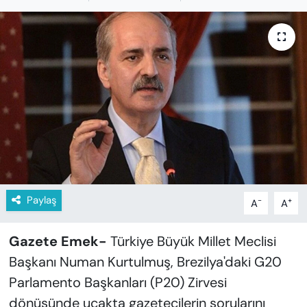
KADIN
SAĞLIK
SPOR
KÜLTÜR-SANAT
MAGAZİN
ÖZEL HABER
Paylaş
-
+
A
A
YAZAR KÖŞESİ
Gazete Emek-
Türkiye Büyük Millet Meclisi
SİYASET
Başkanı Numan Kurtulmuş, Brezilya'daki G20
Parlamento Başkanları (P20) Zirvesi
VAN VE DİYARBAKIR HABERLERİ
dönüşünde uçakta gazetecilerin sorularını