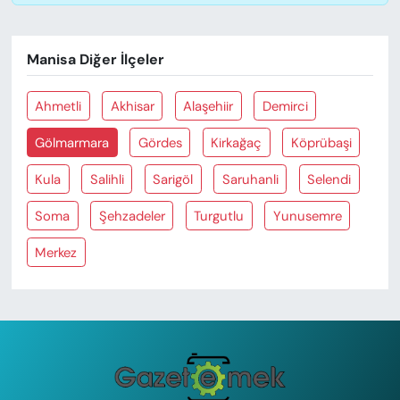
Manisa Diğer İlçeler
Ahmetli
Akhisar
Alaşehiir
Demirci
Gölmarmara
Gördes
Kirkağaç
Köprübaşi
Kula
Salihli
Sarigöl
Saruhanli
Selendi
Soma
Şehzadeler
Turgutlu
Yunusemre
Merkez