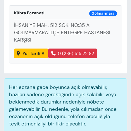
KADIN
Kübra Eczanesi
Gölmarmara
SAĞLIK
İHSANİYE MAH. 512 SOK. NO:35 A
SPOR
GÖLMARMARA İLÇE ENTEGRE HASTANESİ
KARŞISI
KÜLTÜR-SANAT
Yol Tarifi Al
0 (236) 515 22 82
MAGAZİN
ÖZEL HABER
Her eczane gece boyunca açık olmayabilir,
YAZAR KÖŞESİ
bazıları sadece gerektiğinde açık kalabilir veya
beklenmedik durumlar nedeniyle nöbete
SİYASET
gelemeyebilir. Bu nedenle, yola çıkmadan önce
eczanenin açık olduğunu telefon aracılığıyla
VAN VE DİYARBAKIR HABERLERİ
teyit etmeniz iyi bir fikir olacaktır.