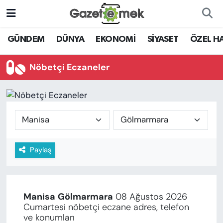
DÜNYA
Nöbetçi Eczaneler
GÜNDEM
DÜNYA
EKONOMİ
SİYASET
ÖZEL H
EKONOMİ
Hava Durumu
Nöbetçi Eczaneler
EMEK HABERLERİ
İstanbul Namaz Vakitleri
YENİ MEDYADA EMEK
Trafik Durumu
GAZETECİLİĞİNİ GELİŞTİRMEK
Süper Lig Puan Durumu ve Fikstür
Paylaş
FAYDALI BİLGİLER
Tüm Manşetler
GÜNDEM
Son Dakika Haberleri
Manisa
Gölmarmara
08 Ağustos 2026
EĞİTİM
Cumartesi nöbetçi eczane adres, telefon
Haber Arşivi
ve konumları