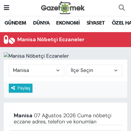
DÜNYA
Nöbetçi Eczaneler
GÜNDEM
DÜNYA
EKONOMİ
SİYASET
ÖZEL H
EKONOMİ
Hava Durumu
Manisa Nöbetçi Eczaneler
EMEK HABERLERİ
İstanbul Namaz Vakitleri
YENİ MEDYADA EMEK
Trafik Durumu
GAZETECİLİĞİNİ GELİŞTİRMEK
Süper Lig Puan Durumu ve Fikstür
Paylaş
FAYDALI BİLGİLER
Tüm Manşetler
GÜNDEM
Son Dakika Haberleri
Manisa
07 Ağustos 2026 Cuma nöbetçi
EĞİTİM
eczane adres, telefon ve konumları
Haber Arşivi