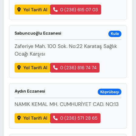
Yol Tarifi Al
0 (236) 615 07 03
Sabuncuoğlu Eczanesi
Kula
Zaferiye Mah. 100 Sok. No:22 Karataş Sağlık
Ocağı Karşısı
Yol Tarifi Al
0 (236) 816 74 74
Aydın Eczanesi
Köprübaşı
NAMIK KEMAL MH. CUMHURİYET CAD. NO:13
Yol Tarifi Al
0 (236) 571 28 65