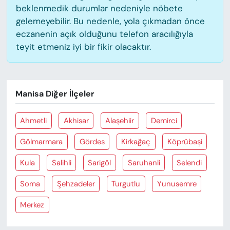
beklenmedik durumlar nedeniyle nöbete
gelemeyebilir. Bu nedenle, yola çıkmadan önce
eczanenin açık olduğunu telefon aracılığıyla
teyit etmeniz iyi bir fikir olacaktır.
Manisa Diğer İlçeler
Ahmetli
Akhisar
Alaşehiir
Demirci
Gölmarmara
Gördes
Kirkağaç
Köprübaşi
Kula
Salihli
Sarigöl
Saruhanli
Selendi
Soma
Şehzadeler
Turgutlu
Yunusemre
Merkez