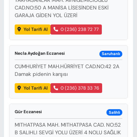
YARHASANLAR MAH. AVNİGEMİCİOĞLU
CAD.NO:50 A MANİSA LİSESİNDEN ESKİ
GARAJA GİDEN YOL ÜZERİ
Yol Tarifi Al
0 (236) 238 72 77
Necla Aydoğan Eczanesi
Saruhanlı
CUMHURİYET MAH.HÜRRİYET CAD.NO:42 2A
Damak pidenin karşısı
Yol Tarifi Al
0 (236) 378 33 76
Gür Eczanesi
Salihli
MITHATPASA MAH. MITHATPASA CAD. NO:52
B SALIHLI SEVGİ YOLU ÜZERİ 4 NOLU SAĞLIK