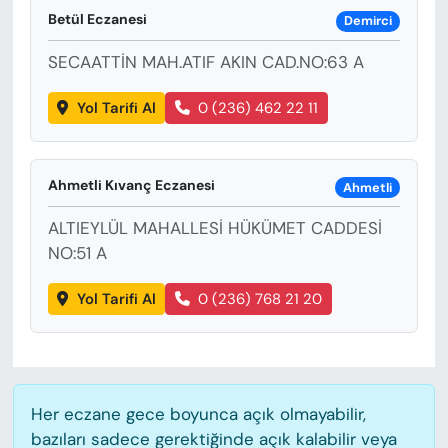
Betül Eczanesi
Demirci
SECAATTİN MAH.ATIF AKIN CAD.NO:63 A
Yol Tarifi Al
0 (236) 462 22 11
Ahmetli Kıvanç Eczanesi
Ahmetli
ALTIEYLÜL MAHALLESİ HÜKÜMET CADDESİ
NO:51 A
Yol Tarifi Al
0 (236) 768 21 20
Her eczane gece boyunca açık olmayabilir,
bazıları sadece gerektiğinde açık kalabilir veya