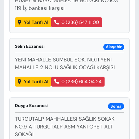
HÜSEYNİ BABA MAH.FATİH BULVARI NO:103
119 İş bankası karşısı
Yol Tarifi Al
0 (236) 547 11 00
Selin Eczanesi
Alaşehir
YENİ MAHALLE SÜMBÜL SOK. NO:11 YENİ
MAHALLE 2 NOLU SAĞLIK OCAĞI KARŞISI
Yol Tarifi Al
0 (236) 654 04 24
Duygu Eczanesi
Soma
TURGUTALP MAHHALLESI SAĞLIK SOKAK
NO:9 A TURGUTALP ASM YANI OPET ALT
SOKAĞI