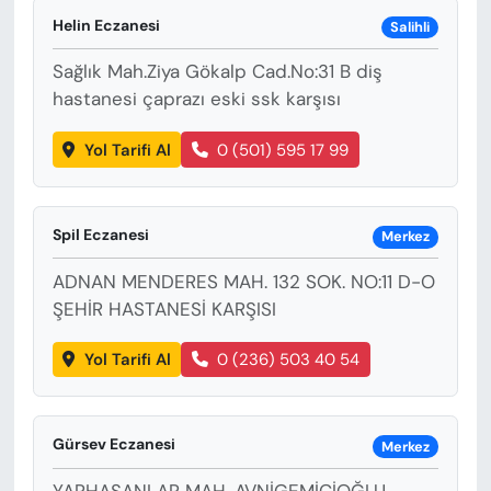
KADIN
Helin Eczanesi
Salihli
SAĞLIK
Sağlık Mah.Ziya Gökalp Cad.No:31 B diş
hastanesi çaprazı eski ssk karşısı
SPOR
Yol Tarifi Al
0 (501) 595 17 99
KÜLTÜR-SANAT
MAGAZİN
Spil Eczanesi
Merkez
ADNAN MENDERES MAH. 132 SOK. NO:11 D-O
ÖZEL HABER
ŞEHİR HASTANESİ KARŞISI
YAZAR KÖŞESİ
Yol Tarifi Al
0 (236) 503 40 54
SİYASET
Gürsev Eczanesi
Merkez
VAN VE DİYARBAKIR HABERLERİ