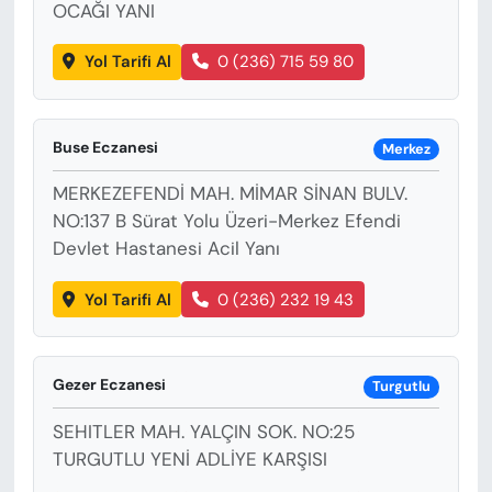
OCAĞI YANI
Yol Tarifi Al
0 (236) 715 59 80
Buse Eczanesi
Merkez
MERKEZEFENDİ MAH. MİMAR SİNAN BULV.
NO:137 B Sürat Yolu Üzeri-Merkez Efendi
Devlet Hastanesi Acil Yanı
Yol Tarifi Al
0 (236) 232 19 43
Gezer Eczanesi
Turgutlu
SEHITLER MAH. YALÇIN SOK. NO:25
TURGUTLU YENİ ADLİYE KARŞISI