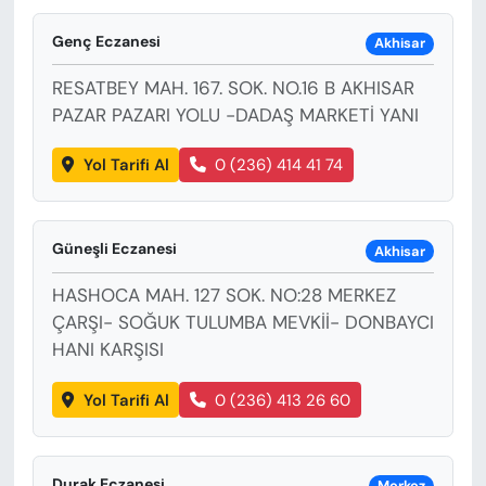
Genç Eczanesi
Akhisar
RESATBEY MAH. 167. SOK. NO.16 B AKHISAR
PAZAR PAZARI YOLU -DADAŞ MARKETİ YANI
Yol Tarifi Al
0 (236) 414 41 74
Güneşli Eczanesi
Akhisar
HASHOCA MAH. 127 SOK. NO:28 MERKEZ
ÇARŞI- SOĞUK TULUMBA MEVKİİ- DONBAYCI
HANI KARŞISI
Yol Tarifi Al
0 (236) 413 26 60
Durak Eczanesi
Merkez