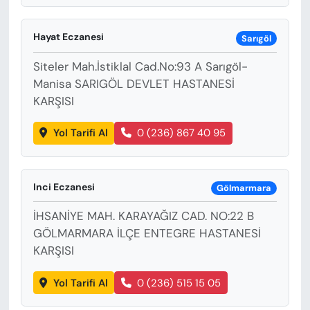
Hayat Eczanesi
Sarıgöl
Siteler Mah.İstiklal Cad.No:93 A Sarıgöl-
Manisa SARIGÖL DEVLET HASTANESİ
KARŞISI
Yol Tarifi Al
0 (236) 867 40 95
Inci Eczanesi
Gölmarmara
İHSANİYE MAH. KARAYAĞIZ CAD. NO:22 B
GÖLMARMARA İLÇE ENTEGRE HASTANESİ
KARŞISI
Yol Tarifi Al
0 (236) 515 15 05