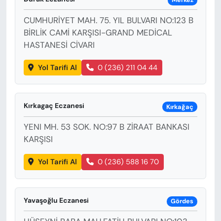
CUMHURİYET MAH. 75. YIL BULVARI NO:123 B
BİRLİK CAMİ KARŞISI-GRAND MEDİCAL
HASTANESİ CİVARI
Yol Tarifi Al
0 (236) 211 04 44
Kırkagaç Eczanesi
Kırkağaç
YENI MH. 53 SOK. NO:97 B ZİRAAT BANKASI
KARŞISI
Yol Tarifi Al
0 (236) 588 16 70
Yavaşoğlu Eczanesi
Gördes