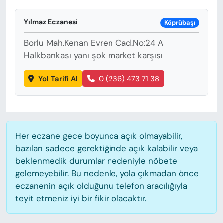
KADIN
Yılmaz Eczanesi
Köprübaşı
SAĞLIK
Borlu Mah.Kenan Evren Cad.No:24 A
SPOR
Halkbankası yanı şok market karşısı
Yol Tarifi Al
0 (236) 473 71 38
KÜLTÜR-SANAT
MAGAZİN
ÖZEL HABER
Her eczane gece boyunca açık olmayabilir,
bazıları sadece gerektiğinde açık kalabilir veya
YAZAR KÖŞESİ
beklenmedik durumlar nedeniyle nöbete
gelemeyebilir. Bu nedenle, yola çıkmadan önce
SİYASET
eczanenin açık olduğunu telefon aracılığıyla
teyit etmeniz iyi bir fikir olacaktır.
VAN VE DİYARBAKIR HABERLERİ