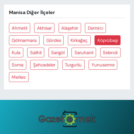
Manisa Diğer İlçeler
Ahmetli
Akhisar
Alaşehiir
Demirci
Gölmarmara
Gördes
Kirkağaç
Köprübaşi
Kula
Salihli
Sarigöl
Saruhanli
Selendi
Soma
Şehzadeler
Turgutlu
Yunusemre
Merkez