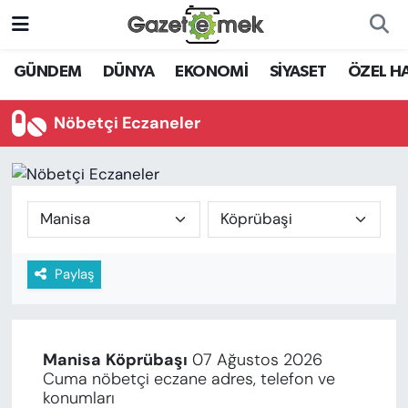
DÜNYA
Nöbetçi Eczaneler
GÜNDEM
DÜNYA
EKONOMİ
SİYASET
ÖZEL H
EKONOMİ
Hava Durumu
Nöbetçi Eczaneler
EMEK HABERLERİ
İstanbul Namaz Vakitleri
YENİ MEDYADA EMEK
Trafik Durumu
GAZETECİLİĞİNİ GELİŞTİRMEK
Süper Lig Puan Durumu ve Fikstür
Paylaş
FAYDALI BİLGİLER
Tüm Manşetler
GÜNDEM
Son Dakika Haberleri
Manisa
Köprübaşı
07 Ağustos 2026
EĞİTİM
Cuma nöbetçi eczane adres, telefon ve
Haber Arşivi
konumları