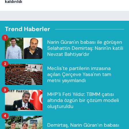
kaldırıldı
Trend Haberler
1
Narin Güran'ın babası ile görüşen
Selahattin Demirtaş: Narin'in katili
Nevzat Bahtiyar'dır
2
Meclis'te partilerin imzasına
açılan Çerçeve Yasa'nın tam
metni yayımlandı
3
MHP’li Feti Yıldız: TBMM çatısı
altında özgün bir çözüm modeli
oluşturuldu
4
Demirtaş, Narin Güran’ın babası