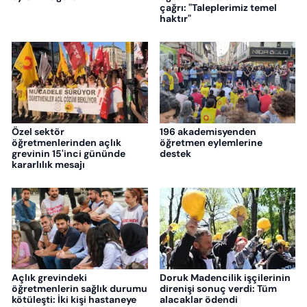
çağrı: "Taleplerimiz temel
haktır"
Özel sektör
196 akademisyenden
öğretmenlerinden açlık
öğretmen eylemlerine
grevinin 15'inci gününde
destek
kararlılık mesajı
Açlık grevindeki
Doruk Madencilik işçilerinin
öğretmenlerin sağlık durumu
direnişi sonuç verdi: Tüm
kötüleşti: İki kişi hastaneye
alacaklar ödendi