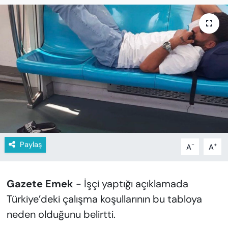
KADIN
SAĞLIK
SPOR
KÜLTÜR-SANAT
MAGAZİN
ÖZEL HABER
Paylaş
-
+
A
A
YAZAR KÖŞESİ
Gazete Emek
- İşçi yaptığı açıklamada
SİYASET
Türkiye’deki çalışma koşullarının bu tabloya
VAN VE DİYARBAKIR HABERLERİ
neden olduğunu belirtti.