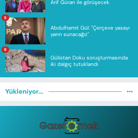
Arif Güran ile görüşecek
5
Abdulhamit Gül: "Çerçeve yasayı
yarın sunacağız"
6
Gülistan Doku soruşturmasında
iki dalgıç tutuklandı
Yükleniyor...