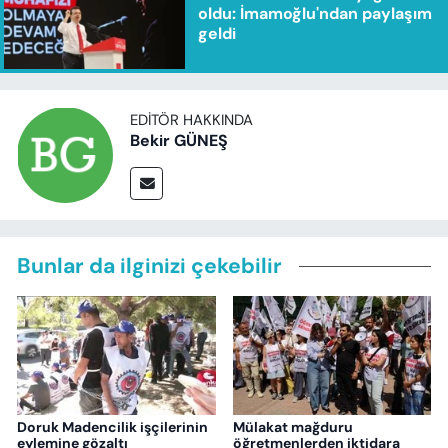
oldu: İmamoğlu'ndan paylaşım
geldi
EDITÖR HAKKINDA
Bekir GÜNEŞ
Bunlar da ilginizi çekebilir
Doruk Madencilik işçilerinin
Mülakat mağduru
eylemine gözaltı
öğretmenlerden iktidara