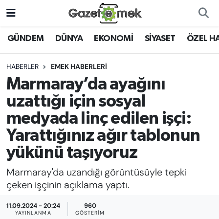
DÜNYA
Nöbetçi Eczaneler
GÜNDEM
DÜNYA
EKONOMİ
SİYASET
ÖZEL H
EKONOMİ
Hava Durumu
HABERLER
EMEK HABERLERİ
Marmaray’da ayağını
EMEK HABERLERİ
İstanbul Namaz Vakitleri
uzattığı için sosyal
YENİ MEDYADA EMEK
Trafik Durumu
medyada linç edilen işçi:
GAZETECİLİĞİNİ GELİŞTİRMEK
Yarattığınız ağır tablonun
Süper Lig Puan Durumu ve Fikstür
FAYDALI BİLGİLER
yükünü taşıyoruz
Tüm Manşetler
Marmaray'da uzandığı görüntüsüyle tepki
GÜNDEM
çeken işçinin açıklama yaptı.
Son Dakika Haberleri
EĞİTİM
11.09.2024 - 20:24
960
Haber Arşivi
YAYINLANMA
GÖSTERIM