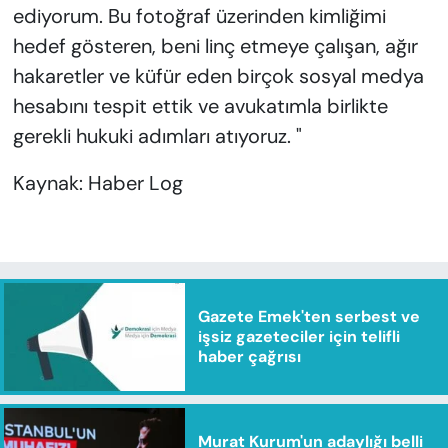
ediyorum. Bu fotoğraf üzerinden kimliğimi
hedef gösteren, beni linç etmeye çalışan, ağır
hakaretler ve küfür eden birçok sosyal medya
hesabını tespit ettik ve avukatımla birlikte
gerekli hukuki adımları atıyoruz. "
Kaynak: Haber Log
Gazete Emek'ten serbest ve
işsiz gazeteciler için telifli
haber çağrısı
Murat Kurum'un adaylığı belli