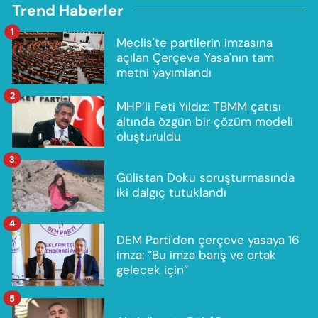
Trend Haberler
1
Meclis'te partilerin imzasına
açılan Çerçeve Yasa'nın tam
metni yayımlandı
2
MHP’li Feti Yıldız: TBMM çatısı
altında özgün bir çözüm modeli
oluşturuldu
3
Gülistan Doku soruşturmasında
iki dalgıç tutuklandı
4
DEM Parti'den çerçeve yasaya 16
imza: “Bu imza barış ve ortak
gelecek için”
5