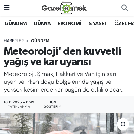
DÜNYA
Nöbetçi Eczaneler
GÜNDEM
DÜNYA
EKONOMİ
SİYASET
ÖZEL H
EKONOMİ
Hava Durumu
HABERLER
GÜNDEM
Meteoroloji' den kuvvetli
EMEK HABERLERİ
İstanbul Namaz Vakitleri
yağış ve kar uyarısı
YENİ MEDYADA EMEK
Trafik Durumu
Meteoroloji, Şırnak, Hakkari ve Van için sarı
GAZETECİLİĞİNİ GELİŞTİRMEK
uyarı verirken doğu bölgelerinde yağış ve
Süper Lig Puan Durumu ve Fikstür
yüksek kesimlerde kar bugün de etkili olacak.
FAYDALI BİLGİLER
Tüm Manşetler
16.11.2025 - 11:49
184
GÜNDEM
YAYINLANMA
GÖSTERIM
Son Dakika Haberleri
EĞİTİM
Haber Arşivi