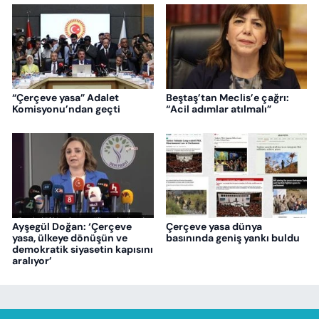
“Çerçeve yasa” Adalet
Beştaş’tan Meclis’e çağrı:
Komisyonu’ndan geçti
“Acil adımlar atılmalı”
Ayşegül Doğan: ‘Çerçeve
Çerçeve yasa dünya
yasa, ülkeye dönüşün ve
basınında geniş yankı buldu
demokratik siyasetin kapısını
aralıyor’