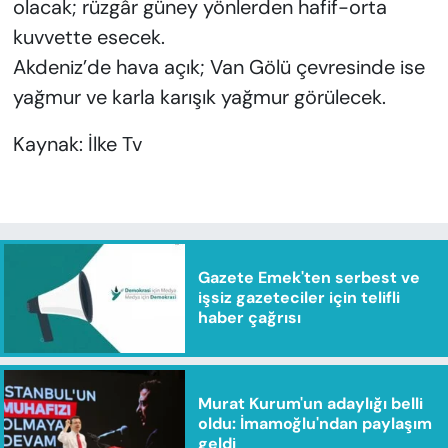
olacak; rüzgâr güney yönlerden hafif-orta
kuvvette esecek.
Akdeniz’de hava açık; Van Gölü çevresinde ise
yağmur ve karla karışık yağmur görülecek.
Kaynak: İlke Tv
Gazete Emek'ten serbest ve
işsiz gazeteciler için telifli
haber çağrısı
Murat Kurum'un adaylığı belli
oldu: İmamoğlu'ndan paylaşım
geldi