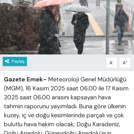
KADIN
SAĞLIK
SPOR
KÜLTÜR-SANAT
Paylaş
-
+
A
A
MAGAZİN
Gazete Emek-
Meteoroloji Genel Müdürlüğü
ÖZEL HABER
(MGM), 16 Kasım 2025 saat 06.00 ile 17 Kasım
YAZAR KÖŞESİ
2025 saat 06.00 arasını kapsayan hava
tahmin raporunu yayımladı. Buna göre ülkenin
SİYASET
kuzey, iç ve doğu kesimlerinde parçalı ve çok
bulutlu hava hakim olacak; Doğu Karadeniz,
VAN VE DİYARBAKIR HABERLERİ
Doğu Anadolu, Güneydoğu Anadolu’nun