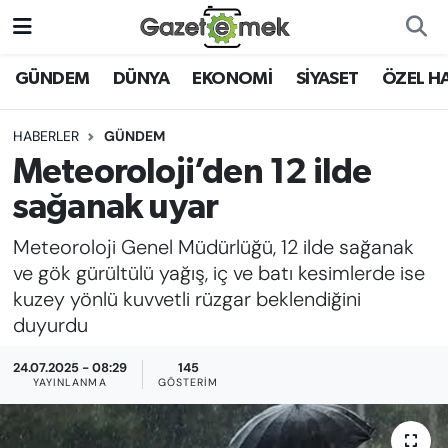
DÜNYA
Nöbetçi Eczaneler
GÜNDEM
DÜNYA
EKONOMİ
SİYASET
ÖZEL H
EKONOMİ
Hava Durumu
HABERLER
GÜNDEM
Meteoroloji’den 12 ilde
EMEK HABERLERİ
İstanbul Namaz Vakitleri
sağanak uyar
YENİ MEDYADA EMEK
Trafik Durumu
Meteoroloji Genel Müdürlüğü, 12 ilde sağanak
GAZETECİLİĞİNİ GELİŞTİRMEK
ve gök gürültülü yağış, iç ve batı kesimlerde ise
Süper Lig Puan Durumu ve Fikstür
kuzey yönlü kuvvetli rüzgar beklendiğini
FAYDALI BİLGİLER
duyurdu
Tüm Manşetler
GÜNDEM
24.07.2025 - 08:29
145
Son Dakika Haberleri
YAYINLANMA
GÖSTERIM
EĞİTİM
Haber Arşivi