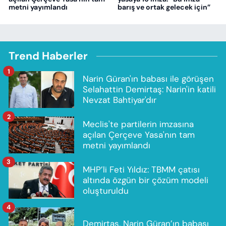
metni yayımlandı
barış ve ortak gelecek için”
Trend Haberler
1
Narin Güran'ın babası ile görüşen
Selahattin Demirtaş: Narin'in katili
Nevzat Bahtiyar'dır
2
Meclis'te partilerin imzasına
açılan Çerçeve Yasa'nın tam
metni yayımlandı
3
MHP’li Feti Yıldız: TBMM çatısı
altında özgün bir çözüm modeli
oluşturuldu
4
Demirtaş, Narin Güran’ın babası