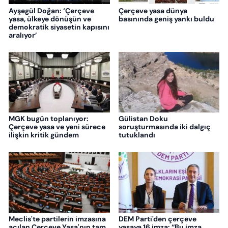
Ayşegül Doğan: ‘Çerçeve
Çerçeve yasa dünya
yasa, ülkeye dönüşün ve
basınında geniş yankı buldu
demokratik siyasetin kapısını
aralıyor’
MGK bugün toplanıyor:
Gülistan Doku
Çerçeve yasa ve yeni sürece
soruşturmasında iki dalgıç
ilişkin kritik gündem
tutuklandı
Meclis'te partilerin imzasına
DEM Parti'den çerçeve
açılan Çerçeve Yasa'nın tam
yasaya 16 imza: “Bu imza