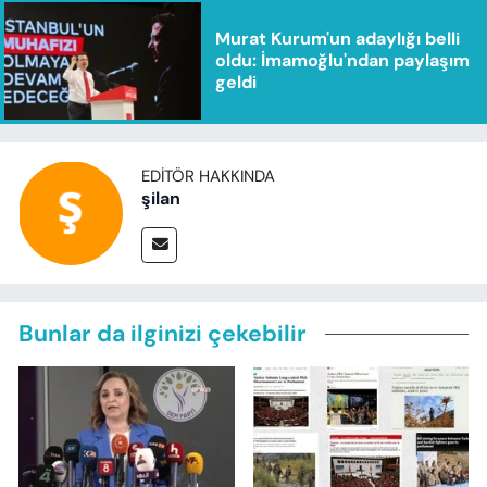
Murat Kurum'un adaylığı belli
oldu: İmamoğlu'ndan paylaşım
geldi
EDITÖR HAKKINDA
şilan
Bunlar da ilginizi çekebilir