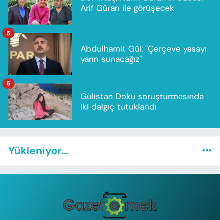
Arif Güran ile görüşecek
5
Abdulhamit Gül: "Çerçeve yasayı
yarın sunacağız"
6
Gülistan Doku soruşturmasında
iki dalgıç tutuklandı
Yükleniyor...