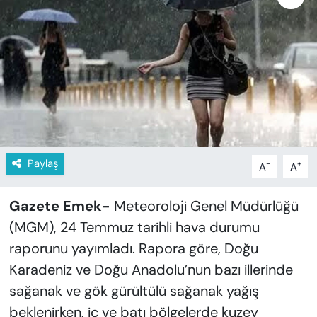
KADIN
SAĞLIK
SPOR
KÜLTÜR-SANAT
MAGAZİN
Paylaş
-
+
A
A
ÖZEL HABER
Gazete Emek-
Meteoroloji Genel Müdürlüğü
YAZAR KÖŞESİ
(MGM), 24 Temmuz tarihli hava durumu
raporunu yayımladı. Rapora göre, Doğu
SİYASET
Karadeniz ve Doğu Anadolu’nun bazı illerinde
sağanak ve gök gürültülü sağanak yağış
VAN VE DİYARBAKIR HABERLERİ
beklenirken, iç ve batı bölgelerde kuzey