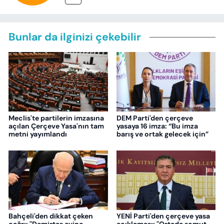
Bunlar da ilginizi çekebilir
Meclis'te partilerin imzasına
DEM Parti'den çerçeve
açılan Çerçeve Yasa'nın tam
yasaya 16 imza: “Bu imza
metni yayımlandı
barış ve ortak gelecek için”
Bahçeli'den dikkat çeken
YENİ Parti'den çerçeve yasa