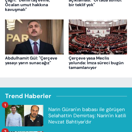
çağrı: "Demirtaş evine,
açıklaması: "Ortada somut
Öcalan umut hakkına
bir teklif yok"
kavuşmalı"
Abdulhamit Gül: "Çerçeve
Çerçeve yasa Meclis
yasayı yarın sunacağız"
yolunda: İmza süreci bugün
tamamlanıyor
Trend Haberler
1
Narin Güran'ın babası ile görüşen
Selahattin Demirtaş: Narin'in katili
Nevzat Bahtiyar'dır
2