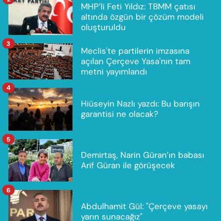
MHP’li Feti Yıldız: TBMM çatısı
altında özgün bir çözüm modeli
oluşturuldu
3
Meclis'te partilerin imzasına
açılan Çerçeve Yasa'nın tam
metni yayımlandı
4
Hiüseyin Nazlı yazdı: Bu barışın
garantisi ne olacak?
5
Demirtaş, Narin Güran’ın babası
Arif Güran ile görüşecek
6
Abdulhamit Gül: "Çerçeve yasayı
yarın sunacağız"