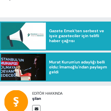
Gazete Emek'ten serbest ve
işsiz gazeteciler için telifli
haber çağrısı
Murat Kurum'un adaylığı belli
oldu: İmamoğlu'ndan paylaşım
geldi
EDITÖR HAKKINDA
şilan