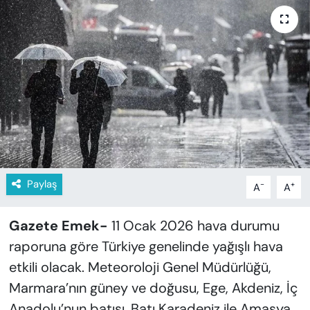
KADIN
SAĞLIK
SPOR
KÜLTÜR-SANAT
MAGAZİN
ÖZEL HABER
Paylaş
-
+
A
A
YAZAR KÖŞESİ
Gazete Emek-
11 Ocak 2026 hava durumu
raporuna göre Türkiye genelinde yağışlı hava
SİYASET
etkili olacak. Meteoroloji Genel Müdürlüğü,
Marmara’nın güney ve doğusu, Ege, Akdeniz, İç
VAN VE DİYARBAKIR HABERLERİ
Anadolu’nun batısı, Batı Karadeniz ile Amasya,