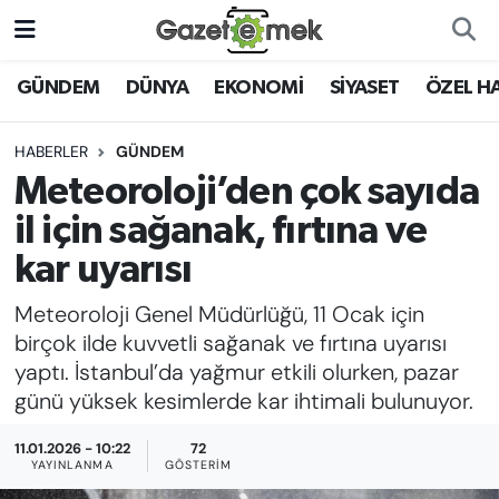
DÜNYA
Nöbetçi Eczaneler
GÜNDEM
DÜNYA
EKONOMİ
SİYASET
ÖZEL H
EKONOMİ
Hava Durumu
HABERLER
GÜNDEM
Meteoroloji’den çok sayıda
EMEK HABERLERİ
İstanbul Namaz Vakitleri
il için sağanak, fırtına ve
YENİ MEDYADA EMEK
Trafik Durumu
kar uyarısı
GAZETECİLİĞİNİ GELİŞTİRMEK
Meteoroloji Genel Müdürlüğü, 11 Ocak için
Süper Lig Puan Durumu ve Fikstür
FAYDALI BİLGİLER
birçok ilde kuvvetli sağanak ve fırtına uyarısı
Tüm Manşetler
yaptı. İstanbul’da yağmur etkili olurken, pazar
GÜNDEM
günü yüksek kesimlerde kar ihtimali bulunuyor.
Son Dakika Haberleri
11.01.2026 - 10:22
72
EĞİTİM
YAYINLANMA
GÖSTERIM
Haber Arşivi