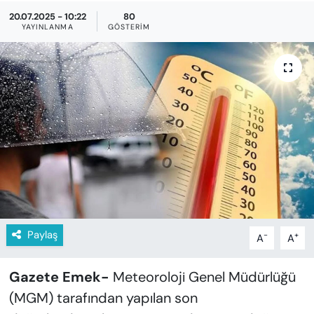
KADIN
20.07.2025 - 10:22
80
YAYINLANMA
GÖSTERIM
SAĞLIK
SPOR
KÜLTÜR-SANAT
MAGAZİN
ÖZEL HABER
YAZAR KÖŞESİ
Paylaş
-
+
A
A
SİYASET
Gazete Emek-
Meteoroloji Genel Müdürlüğü
VAN VE DİYARBAKIR HABERLERİ
(MGM) tarafından yapılan son