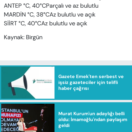
ANTEP °C, 40°CParçalı ve az bulutlu
MARDİN °C, 38°CAz bulutlu ve açık
SİİRT °C, 40°CAz bulutlu ve açık
Kaynak: Birgün
Gazete Emek'ten serbest ve
işsiz gazeteciler için telifli
haber çağrısı
Murat Kurum'un adaylığı belli
oldu: İmamoğlu'ndan paylaşım
geldi