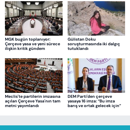
MGK bugün toplanıyor:
Gülistan Doku
Çerçeve yasa ve yeni sürece
soruşturmasında iki dalgıç
ilişkin kritik gündem
tutuklandı
Meclis'te partilerin imzasına
DEM Parti'den çerçeve
açılan Çerçeve Yasa'nın tam
yasaya 16 imza: “Bu imza
metni yayımlandı
barış ve ortak gelecek için”