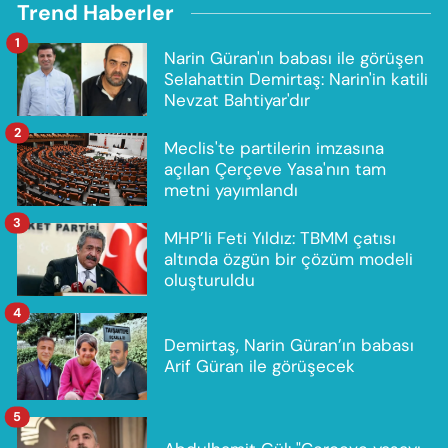
Trend Haberler
1
Narin Güran'ın babası ile görüşen
Selahattin Demirtaş: Narin'in katili
Nevzat Bahtiyar'dır
2
Meclis'te partilerin imzasına
açılan Çerçeve Yasa'nın tam
metni yayımlandı
3
MHP’li Feti Yıldız: TBMM çatısı
altında özgün bir çözüm modeli
oluşturuldu
4
Demirtaş, Narin Güran’ın babası
Arif Güran ile görüşecek
5