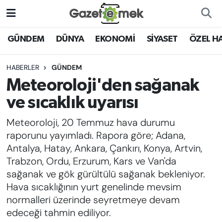
DÜNYA
Nöbetçi Eczaneler
GÜNDEM
DÜNYA
EKONOMİ
SİYASET
ÖZEL H
EKONOMİ
Hava Durumu
HABERLER
GÜNDEM
Meteoroloji'den sağanak
EMEK HABERLERİ
İstanbul Namaz Vakitleri
ve sıcaklık uyarısı
YENİ MEDYADA EMEK
Trafik Durumu
Meteoroloji, 20 Temmuz hava durumu
GAZETECİLİĞİNİ GELİŞTİRMEK
raporunu yayımladı. Rapora göre; Adana,
Süper Lig Puan Durumu ve Fikstür
Antalya, Hatay, Ankara, Çankırı, Konya, Artvin,
FAYDALI BİLGİLER
Trabzon, Ordu, Erzurum, Kars ve Van'da
Tüm Manşetler
sağanak ve gök gürültülü sağanak bekleniyor.
GÜNDEM
Hava sıcaklığının yurt genelinde mevsim
Son Dakika Haberleri
normalleri üzerinde seyretmeye devam
EĞİTİM
edeceği tahmin ediliyor.
Haber Arşivi